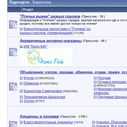
Підрозділи
: Барахолка
Розділ
"Птичьи рынки" разных городов
(Присутніх - 39 )
Информация о "птичках" разных городов, краткие каталоги кто где и чт
раздел, поэтому все имеют доступ только на чтение!
Еженедельные репортажи о "Птичках" из
разных городов. (премодерация)
(7/129)
Аквариумные интернет-магазины
(Присутніх - 86 )
ИМ "Nano fish"
Объявления: куплю, продам, обменяю, отдам, приму, услу
Куплю
Продам
(11380/55222)
Отдам в хорошие 
Обменяю
(6745/37801)
(14505/117754)
Морская барахолк
Барахолка Самоделкин
(338/2282)
обменяю.
Террариумная барахолка
Прудовая барахо
Услуги
(5/707)
Аукционы и продажи
(Присутніх - 1796 )
Благотворительные аукционы
Аукцион. Преснов
(73/73)
Аукцион. Все для п