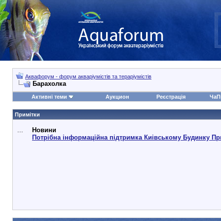
Аквафорум - форум акваріумістів та тераріумістів
Барахолка
Активні теми
Аукцион
Реєстрація
ЧаП
Примітки
...
Новини
Потрібна інформаційна підтримка Киівському Будинку Пр