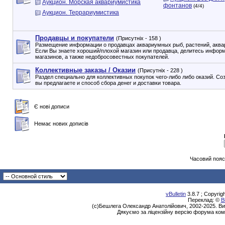
Аукцион. Морская аквариумистика
фонтанов
(4/4)
Аукцион. Террариумистика
Продавцы и покупатели
(Присутніх - 158 )
Размещение информации о продавцах аквариумных рыб, растений, аквар
Если Вы знаете хороший/плохой магазин или продавца, делитесь инфор
магазинов, а также недобросовестных покупателей.
Коллективные заказы / Оказии
(Присутніх - 228 )
Раздел специально для коллективных покупок чего-либо либо оказий. Со
вы предлагаете и способ сбора денег и доставки товара.
Є нові дописи
Немає нових дописів
Часовий пояс
vBulletin
3.8.7 ; Copyrig
Переклад: ©
В
(с)Бешлега Олександр Анатолійович, 2002-2025. Ви
Дякуємо за ліцензійну версію форума ком