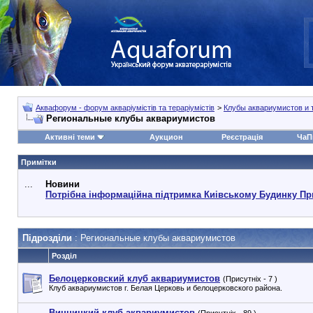
Аквафорум - форум акваріумістів та тераріумістів
>
Клубы аквариумистов и 
Региональные клубы аквариумистов
Активні теми
Аукцион
Реєстрація
ЧаП
Примітки
...
Новини
Потрібна інформаційна підтримка Киівському Будинку Пр
Підрозділи
: Региональные клубы аквариумистов
Розділ
Белоцерковский клуб аквариумистов
(Присутніх - 7 )
Клуб аквариумистов г. Белая Церковь и белоцерковского района.
Винницкий клуб аквариумистов