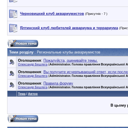
Черновицкий клуб аквариумистов
(Присутніх - 7 )
Ялтинский клуб любителей аквариума и террариума
(Прису
Теми розділу
: Региональные клубы аквариумистов
Оголошення
:
Пожалуйста, оценивайте темы.
Олександр Бешлега
(
Administrator. Голова правління Всеукраїнської А
Оголошення
:
Вы получите исчерпывающий ответ, если посл
Олександр Бешлега
(
Administrator. Голова правління Всеукраїнської А
Оголошення
:
Правила форуму
Олександр Бешлега
(
Administrator. Голова правління Всеукраїнської А
Тема
/
Автор
В цьому 
90353748e6549cd1148d01dde3b3bc75