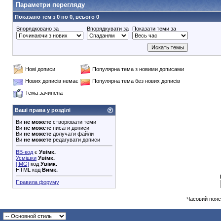
Параметри перегляду
Показано тем з 0 по 0, всього 0
Впорядковано за
Впорядкувати за
Показати теми за
Нові дописи
Популярна тема з новими дописами
Нових дописів немає
Популярна тема без нових дописів
Тема зачинена
Ваші права у розділі
Ви
не можете
створювати теми
Ви
не можете
писати дописи
Ви
не можете
долучати файли
Ви
не можете
редагувати дописи
BB-код
є
Увімк.
Усмішки
Увімк.
[IMG]
код
Увімк.
HTML код
Вимк.
Правила форуму
Часовий пояс