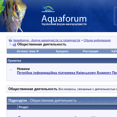
Аквафорум - форум акваріумістів та тераріумістів
>
Общая информация
Общественная деятельность
Активні теми
Аукцион
Реєстрація
ЧаП
Примітки
...
Новини
Потрібна інформаційна підтримка Киівському Будинку Пр
Общественная деятельность
Все вопросы, связанные с деятельностью о
Підрозділи
: Общественная деятельность
Розділ