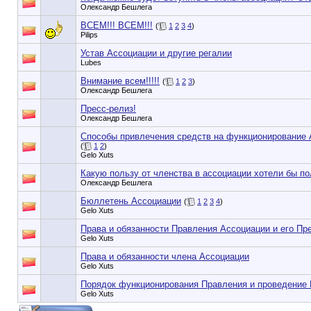
Олександр Бешлега
ВСЕМ!!! ВСЕМ!!!
(
1
2
3
4
)
Pilips
Устав Ассоциации и другие регалии
Lubes
Внимание всем!!!!!
(
1
2
3
)
Олександр Бешлега
Пресс-релиз!
Олександр Бешлега
Способы привлечения средств на функционирование 
(
1
2
)
Gelo Xuts
Какую пользу от членства в ассоциации хотели бы п
Олександр Бешлега
Бюллетень Ассоциации
(
1
2
3
4
)
Gelo Xuts
Права и обязанности Правления Ассоциации и его Пр
Gelo Xuts
Права и обязанности члена Ассоциации
Gelo Xuts
Порядок функционирования Правления и проведение
Gelo Xuts
90353748e6549cd1148d01dde3b3bc75