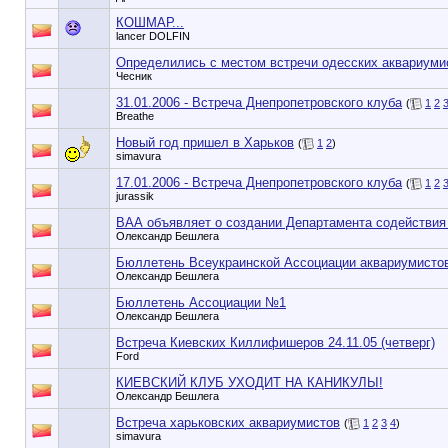
КОШМАР...
lancer DOLFIN
Определились с местом встречи одесских аквариуми
Чесник
31.01.2006 - Встреча Днепропетровского клуба
(
1
2
Breathe
Новый год пришел в Харьков
(
1
2
)
simavura
17.01.2006 - Встреча Днепропетровского клуба
(
1
2
jurassik
ВАА объявляет о создании Департамента содействия
Олександр Бешлега
Бюллетень Всеукраинской Ассоциации аквариумисто
Олександр Бешлега
Бюллетень Ассоциации №1
Олександр Бешлега
Встреча Киевских Киллифишеров 24.11.05 (четверг)
Ford
КИЕВСКИЙ КЛУБ УХОДИТ НА КАНИКУЛЫ!
Олександр Бешлега
Встреча харьковских аквариумистов
(
1
2
3
4
)
simavura