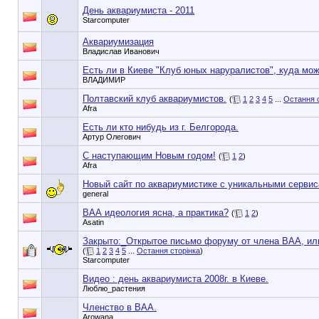
День аквариумиста - 2011
Starcomputer
Аквариумизация
Владислав Иванович
Есть ли в Киеве "Клуб юных наруралистов", куда мо
BЛАДИМИP
Полтавский клуб аквариумистов.
(
1
2
3
4
5
...
Остання 
Afra
Есть ли кто нибудь из г. Белгорода.
Артур Олегович
С наступающим Новым годом!
(
1
2
)
Afra
Новый сайт по аквариумистике с уникальными сервис
general
ВАА идеология ясна, а практика?
(
1
2
)
Asatin
Закрыто:_
Открытое письмо форуму от члена ВАА, 
(
1
2
3
4
5
...
Остання сторінка
)
Starcomputer
Видео : день аквариумиста 2008г. в Киеве.
Люблю_растения
Членство в ВАА.
Arowana