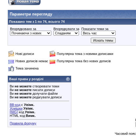
Параметри перегляду
Показано тем з 1 по 74, всього 74
Впорядковано за
Впорядкувати за
Показати теми за
Нові дописи
Популярна тема з новими дописами
Нових дописів немає
Популярна тема без нових дописів
Тема зачинена
Ваші права у розділі
Ви
не можете
створювати теми
Ви
не можете
писати дописи
Ви
не можете
долучати файли
Ви
не можете
редагувати дописи
BB-код
є
Увімк.
Усмішки
Увімк.
[IMG]
код
Увімк.
HTML код
Вимк.
Правила форуму
Часовий пояс