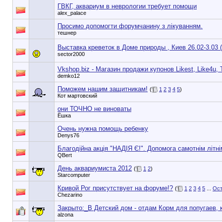
ГВКГ, аквариум в неврологии требует помощи
alex_palace
Просимо допомогти форумчанину з лікуванням.
тешнер
Выставка креветок в Доме природы , Киев 26.02-3.03 
sector2000
Vkshop.biz - Магазин продажи купонов Likest, Like4u, T
demko12
Поможем нашим защитникам!
(
1
2
3
4
5
)
Кот мартовский
они ТОЧНО не виноваты
Ёшка
Очень нужна помощь ребенку
Denys76
Благодійна акція "НАДІЯ Є!". Допомога самотнім літн
QBert
День аквариумиста 2012
(
1
2
)
Starcomputer
Кривой Рог присутствует на форуме!?
(
1
2
3
4
5
...
Ост
Chezarino
Закрыто:_
В Детский дом - отдам Корм для попугаев, к
alzona