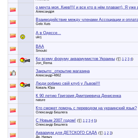
о мечта моя..Киев!!!( и все кто в нём плавает). Я уже
Александря
Взаимодействие между членами Ассоциации и оплата
Gelo Xuts
А в Одессе...
ukrj
ВАА
Smouki
Ко всему форуму аквариумистов Украины
(
1
2
3
4
)
Jon_Rema
Закрыто:_
открытие магазина
Александр-4862
Люди робимо свій клуб у Львові!!!
Коваль Юра
К 90 летию Григория Дмитриевича Денисенка
nature
Кто сможет помочь с переводом на украинский язык?
Олександр Бешлега
С Новым 2007 годом!
(
1
2
3
4
5
)
Олександр Бешлега
Аквариум для ДЕТСКОГО САДА
(
1
2
3
)
Др. Нилыч