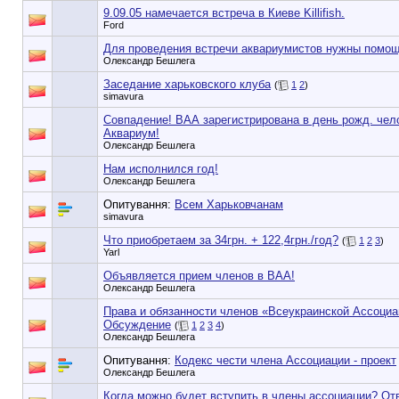
9.09.05 намечается встреча в Киеве Killifish.
Ford
Для проведения встречи аквариумистов нужны помощ
Олександр Бешлега
Заседание харьковского клуба
(
1
2
)
simavura
Совпадение! ВАА зарегистрирована в день рожд. чел
Аквариум!
Олександр Бешлега
Нам исполнился год!
Олександр Бешлега
Опитування:
Всем Харьковчанам
simavura
Что приобретаем за 34грн. + 122,4грн./год?
(
1
2
3
)
Yarl
Объявляется прием членов в ВАА!
Олександр Бешлега
Права и обязанности членов «Всеукраинской Ассоциа
Обсуждение
(
1
2
3
4
)
Олександр Бешлега
Опитування:
Кодекс чести члена Ассоциации - проект
Олександр Бешлега
Когда можно будет вступить в члены ассоциации? От