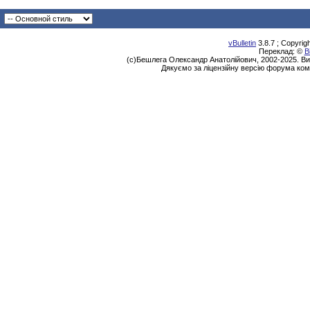
vBulletin
3.8.7 ; Copyrig
Переклад: ©
В
(с)Бешлега Олександр Анатолійович, 2002-2025. Ви
Дякуємо за ліцензійну версію форума ком