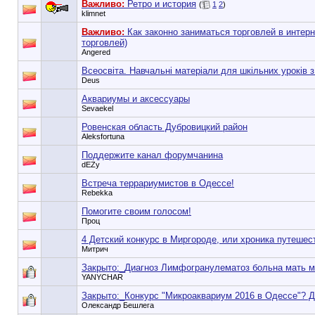
Важливо:
Ретро и история
(
1
2
)
klimnet
Важливо:
Как законно заниматься торговлей в интерн
торговлей)
Angered
Всеосвіта. Навчальні матеріали для шкільних уроків з
Deus
Аквариумы и аксессуары
Sevaekel
Ровенская область Дубровицкий район
Aleksfortuna
Поддержите канал форумчанина
dEZy
Встреча террариумистов в Одессе!
Rebekka
Помогите своим голосом!
Проц
4 Детский конкурс в Миргороде, или хроника путешест
Митрич
Закрыто:_
Диагноз Лимфогранулематоз больна мать м
YANYCHAR
Закрыто:_
Конкурс "Микроаквариум 2016 в Одессе"? Д
Олександр Бешлега