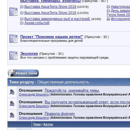
Выставки, семинары, конкурсы
(Присутніх - 357 )
Выставка AquaTerra Show 2018
Акватерра
(10/376)
День аквар
Выставка AquaTerra Show 2016
(12/250)
Гуппи Киев 2
Выставка аквариумных рыб и растений.
Фотоконкур
(4/166)
Архив событий
Проект "Поможем нашим детям!"
(Присутніх - 32 )
Благотворительные программы для детей
Экология
(Присутніх - 33 )
Все что связано с проблемами защиты окружающей среды.
Теми розділу
: Общественная деятельность
Оголошення
:
Пожалуйста, оценивайте темы.
Олександр Бешлега
(
Administrator. Голова правління Всеукраїнської А
Оголошення
:
Вы получите исчерпывающий ответ, если посл
Олександр Бешлега
(
Administrator. Голова правління Всеукраїнської А
Оголошення
:
Правила форуму
Олександр Бешлега
(
Administrator. Голова правління Всеукраїнської А
Тема
/
Автор