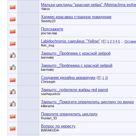
Мальки цихлиды "красная зебра" (Metriaclima esthe
Yakov
Хромис-красавец странное поведение
Sweety22
Подскажите
ростислав
Labidochromis caeruleus "Yellow"
(
1
2
3
4
5
...
Останн
finic_evg
Закрыто:_
Проблема с красной зеброй
barmalej
Закрыто:_
Проблемка с красной зеброй
barmalej
Создании дизайна аквариума
(
1
2
)
Christoph
Закрыто:_
побелели жабры red parrot
sashayurkov
Закрыто:_
Помогите определить цихлиду по видео
killarama
Помогите определить цихлиду
Ruslan_33
Вопрос по нересту
BARAKUDA