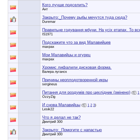
Кого лучше подселить?
Ант
Закрыто:_
Почему рыбы мечутся туда сюда?
Duremar
Правильне годування мбуни. На усіх етапах. То вс
IS1971
Подскажите что за вид Малавийцев
maxpax
Мои Малавийцы и огурец
maxpax
Хромис лифалили дисковая форма.
Валера луганск
Причины неоплодотворенной икры
sergineus
Питання для роздумів про цихлідник (змінено)
(
1
OzzyZig
И снова Малавийцы
(
1
2
3
)
Lesik22
Что я делал не так?
Дмитрий 300
Закрыто:_
Помогите с напастью
Дмитрий 300