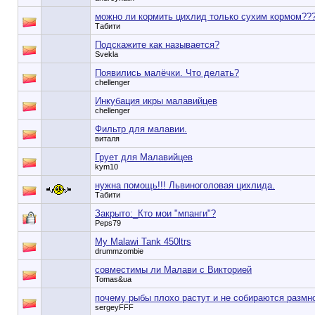
можно ли кормить цихлид только сухим кормом??
Табити
Подскажите как называется?
Svekla
Появились малёчки. Что делать?
chellenger
Инкубация икры малавийцев
chellenger
Фильтр для малавии.
виталя
Грует для Малавийцев
kym10
нужна помощь!!! Львиноголовая цихлида.
Табити
Закрыто:_
Кто мои "мпанги"?
Peps79
My Malawi Tank 450ltrs
drummzombie
совместимы ли Малави с Викторией
Tomas&ua
почему рыбы плохо растут и не собираются размн
sergeyFFF