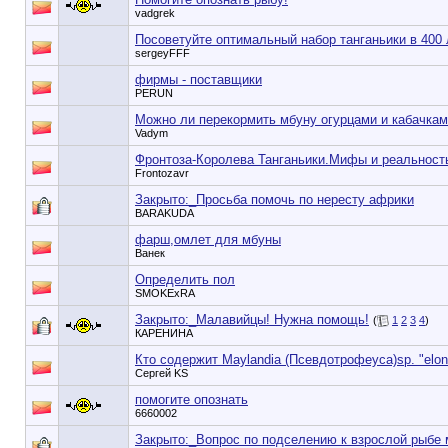
vadgrek
Посоветуйте оптимальный набор танганьики в 400
sergeyFFF
фирмы - поставщики
PERUN
Можно ли перекормить мбуну огурцами и кабачка
Vadym
Фронтоза-Королева Танганьики.Мифы и реальност
Frontozavr
Закрыто:_
Просьба помочь по нересту африки
BARAKUDA
фарш,омлет для мбуны
Ванек
Определить пол
SMOKExRA
Закрыто:_
Малавийцы! Нужна помощь!
(
1
2
3
4
)
КАРЕНИНА
Кто содержит Maylandia (Псевдотрофеуса)sp. "elon
Сергей KS
помогите опознать
6660002
Закрыто:_
Вопрос по подселению к взрослой рыбе 