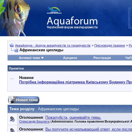
Аквафорум - форум акваріумістів та тераріумістів
>
Прісноводні тварини
>
Р
Африканские цихлиды
Активні теми
Аукцион
Реєстрація
ЧаП
Примітки
...
Новини
Потрібна інформаційна підтримка Киівському Будинку Пр
Теми розділу
: Африканские цихлиды
Оголошення
:
Пожалуйста, оценивайте темы.
Олександр Бешлега
(
Administrator. Голова правління Всеукраїнської А
Оголошення
:
Вы получите исчерпывающий ответ, если посл