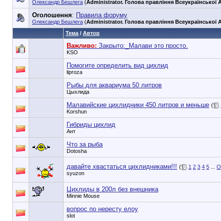
Олександр Бешлега
(
Administrator. Голова правління Всеукраїнської А
Оголошення
:
Правила форуму
Олександр Бешлега
(
Administrator. Голова правління Всеукраїнської А
Тема
/
Автор
Важливо:
Закрыто:_
Малави это просто.
KSO
Помогите определить вид цихлид
liproza
Рыбы для аквариума 50 литров
Цыхлида
Малавийские цихлидники 450 литров и меньше
(
Korshun
Гибриды цихлид
Ант
Что за рыба
Dotosha
давайте хвастаться цихлидниками!!!
(
1
2
3
4
5
...
О
syuzon
Цихлиды в 200л без внешника
Minnie Mouse
вопрос по нересту елоу
slot