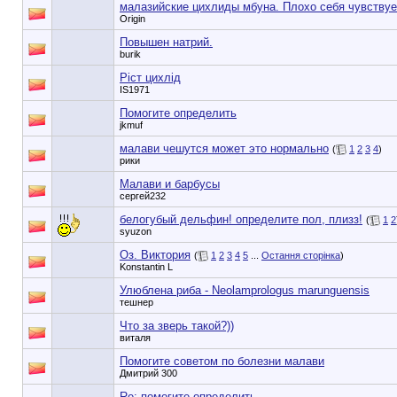
малазийские цихлиды мбуна. Плохо себя чувствуе
Origin
Повышен натрий.
burik
Ріст цихлід
IS1971
Помогите определить
jkmuf
малави чешутся может это нормально
(
1
2
3
4
)
рики
Малави и барбусы
сергей232
белогубый дельфин! определите пол, плизз!
(
1
2
syuzon
Оз. Виктория
(
1
2
3
4
5
...
Остання сторінка
)
Konstantin L
Улюблена риба - Neolamprologus marunguensis
тешнер
Что за зверь такой?))
виталя
Помогите советом по болезни малави
Дмитрий 300
Re: помогите определить