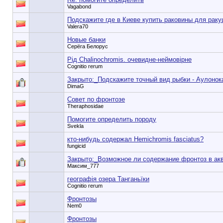
Vagabond
Подскажите где в Киеве купить раковины для рак
Valera70
Новые банки
Серёга Белорус
Рід Chalinochromis. очевидне-неймовірне
Cognitio rerum
Закрыто:_
Подскажите точный вид рыбки - Аулонок
DimaG
Совет по фронтозе
Theraphosidae
Помогите определить породу
Svekla
кто-нибудь содержал Hemichromis fasciatus?
fungicid
Закрыто:_
Возможное ли содержание фронтоз в ак
Максим_777
географія озера Танганьїки
Cognitio rerum
Фронтозы
Nem0
Фронтозы