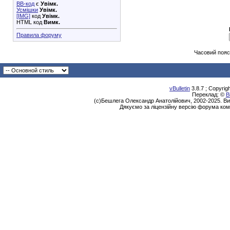
BB-код
є
Увімк.
Усмішки
Увімк.
[IMG]
код
Увімк.
HTML код
Вимк.
Правила форуму
Часовий пояс
vBulletin
3.8.7 ; Copyrig
Переклад: ©
В
(с)Бешлега Олександр Анатолійович, 2002-2025. Ви
Дякуємо за ліцензійну версію форума ком