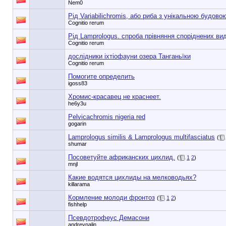
Nem0
Рід Variabilichromis, або риба з унікальною будов
Cognitio rerum
Рід Lamprologus. спроба прівняння споріднених вид
Cognitio rerum
дослідники іхтіофауни озера Танганьїки
Cognitio rerum
Помогите определить
igoss83
Хромис-красавец не краснеет.
he6y3u
Pelvicachromis nigeria red
gogarin
Lamprologus similis & Lamprologus multifasciatus
(
shumar
Посоветуйте африканских цихлид.
(
1
2
)
mnjl
Какие водятся цихлиды на мелководьях?
killarama
Кормление молоди фронтоз
(
1
2
)
fishhelp
Псевдотрофеус Демасони
andreynalin