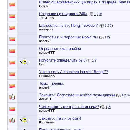
Видео об африканских цихлидах в природе. Малав
Cotick
Создание цихлидника 240л
(
1
2
3
)
Tema1990
Labidochromis sp. Hongi "Sweden"
(
1
2
3
)
mazapura
Портреты и интересные моменты
(
1
2
)
ander67
Определите малавийца
sergeyFFF
Помогите определить рыб
(
1
2
)
Рух
У кого есть Aulonocara benshi "Benga"?
Сергей KS
Темы - клоны.
ander67
Закрыто:_
Долгожданные фронтозы-дикари
(
1
2
3
Алекс П
Чем кормить мелкую танганьику?
(
1
2
)
sergeyFFF
Закрыто:_
Та ли рыбка?!
Карпятник
Помогите опознать рыбу!