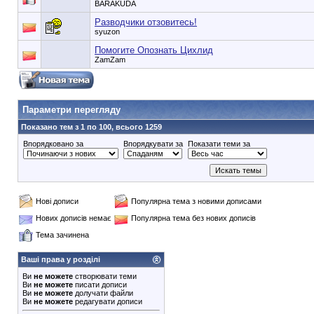
BARAKUDA
Разводчики отзовитесь!
syuzon
Помогите Опознать Цихлид
ZamZam
90353748e6549cd1148d01dde3b3bc75
Параметри перегляду
Показано тем з 1 по 100, всього 1259
Впорядковано за
Впорядкувати за
Показати теми за
Нові дописи
Популярна тема з новими дописами
Нових дописів немає
Популярна тема без нових дописів
Тема зачинена
Ваші права у розділі
Ви
не можете
створювати теми
Ви
не можете
писати дописи
Ви
не можете
долучати файли
Ви
не можете
редагувати дописи