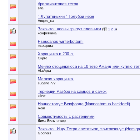
бриллиантовая тетра
вла
" Лупатенький " Голубой неон
Андрю_ха
Закрыто:_
неоны грызут плавники
(
1
2
3
)
конфеткина
Pseudanos winterbottomi
mazapura
Харацинка в 200 л.
Сирго
Меняю отоцинклюса на 10 тетр Аманд или куплю тет
AllaAqua
Мелкая харацинка.
eugene 777
Тернеции Разбор на самцов и самок
cliver
Нанностомус Бекфорда (Nannostomus beckfordi)
Rom
Совместимость с растениями
Дима Бильченкор
Закрыто:_
Ищу Тетра светлячок, эритрозонус (Hemigr
Gooners