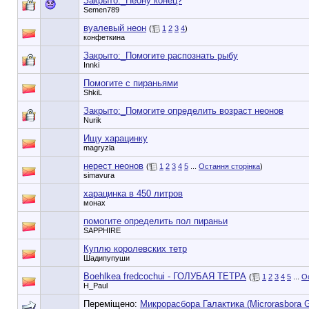
Закрыто:_
Неону конец?
Semen789
вуалевый неон
(
1
2
3
4
)
конфеткина
Закрыто:_
Помогите распознать рыбу
Innki
Помогите с пираньями
ShkiL
Закрыто:_
Помогите определить возраст неонов
Nurik
Ищу харацинку
magryzla
нерест неонов
(
1
2
3
4
5
...
Остання сторінка
)
simavura
харацинка в 450 литров
монах
помогите определить пол пираньи
SAPPHIRE
Куплю королевских тетр
Шадипупуши
Boehlkea fredcochui - ГОЛУБАЯ ТЕТРА
(
1
2
3
4
5
...
О
H_Paul
Переміщено:
Микрорасбора Галактика (Microrasbora G