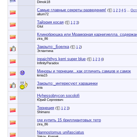
Dimok18
Самые главные секреты разведения!
(
1
2
3
4
5
...
Ост
altum72
Тайэрия косая
(
1
2
3
)
Glut
Клинобрюшка или Мраморная карнигиелла. содержа
zira_86
Закрыто:_
Боелка
(
1
2
)
Эглантина
inpaichthys kerri super blue
(
1
2
3
4
)
InfinityParadox
Миноры и тернеции...как отличить самцов и самок
lenia15
Закрыто:_
интересуют харацинки
вла
Hyhessobrycon socolofi
Юрий Сергеевич
Тернеция
(
1
2
3
)
Shimano
где купить 15 бриллиантовых тетр
zira_86
Nannostomus unifasciatus
Yakov_Krepak