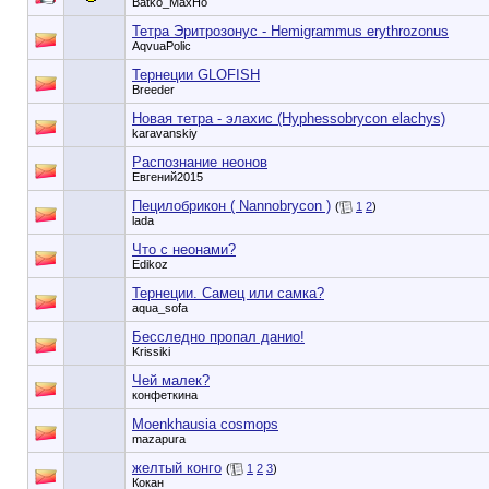
Batko_MaxHo
Тетра Эритрозонус - Hemigrammus erythrozonus
AqvuaPolic
Тернеции GLOFISH
Breeder
Новая тетра - элахис (Hyphessobrycon elachys)
karavanskiy
Распознание неонов
Евгений2015
Пецилобрикон ( Nannobrycon )
(
1
2
)
lada
Что с неонами?
Edikoz
Тернеции. Самец или самка?
aqua_sofa
Бесследно пропал данио!
Krissiki
Чей малек?
конфеткина
Moenkhausia cosmops
mazapura
желтый конго
(
1
2
3
)
Кокан