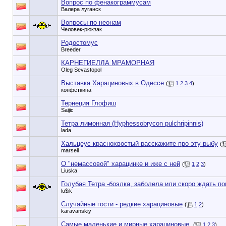
Вопрос по фенакограммусам
Валера луганск
Вопросы по неонам
Человек-рюкзак
Родостомус
Breeder
КАРНЕГИЕЛЛА МРАМОРНАЯ
Oleg Sevastopol
Выставка Харациновых в Одессе
(
1
2
3
4
)
конфеткина
Тернеция Глофиш
Saijic
Тетра лимонная (Hyphessobrycon pulchripinnis)
lada
Хальцеус краснохвостый расскажите про эту рыбу
(
marsell
О "немассовой" харацинке и иже с ней
(
1
2
3
)
Liuska
Голубая Тетра -боэлка, заболела или скоро ждать п
lu$ik
Случайные гости - редкие харациновые
(
1
2
)
karavanskiy
Самые маленькие и мирные харациновые.
(
1
2
3
)