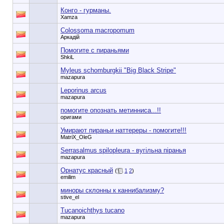
Конго - гурманы.
Xamza
Colossoma macropomum
Аркадій
Помогите с пираньями
ShkiL
Myleus schomburgkii "Big Black Stripe"
mazapura
Leporinus arcus
mazapura
помогите опознать метинниса...!!
оригами
Умирают пираньи наттереры - помогите!!!
MatriX_OleG
Serrasalmus spilopleura - вугільна піранья
mazapura
Орнатус красный
(
1
2
)
emilim
миноры склонны к каннибализму?
stive_el
Tucanoichthys tucano
mazapura