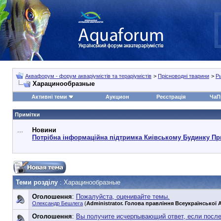
Аквафорум - форум акваріумістів та тераріумістів
>
Прісноводні тварини
>
Р
Харацинообразные
Активні теми
Аукцион
Реєстрація
ЧаП
Примітки
...
Новини
Потрібна інформаційна підтримка Киівському Будинку Пр
Теми розділу
: Харацинообразные
Оголошення
:
Пожалуйста, оценивайте темы.
Олександр Бешлега
(
Administrator. Голова правління Всеукраїнської А
Оголошення
:
Вы получите исчерпывающий ответ, если посл