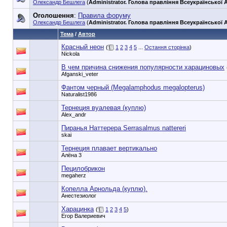
Олександр Бешлега
(
Administrator. Голова правління Всеукраїнської А
Оголошення
:
Правила форуму
Олександр Бешлега
(
Administrator. Голова правління Всеукраїнської А
Тема
/
Автор
Красный неон
(
1
2
3
4
5
...
Остання сторінка
)
Nickola
В чем причина снижения популярности харациновых
Afganski_veter
Фантом черный (Megalamphodus megalopterus)
Naturalist1986
Тернеция вуалевая (куплю)
Alex_andr
Пиранья Наттерера Serrasalmus nattereri
skai
Тернеция плавает вертикально
Алёна 3
Пецилобрикон
megaherz
Копелла Арнольда (куплю).
Анестезиолог
Харацинка
(
1
2
3
4
5
)
Егор Валериевич