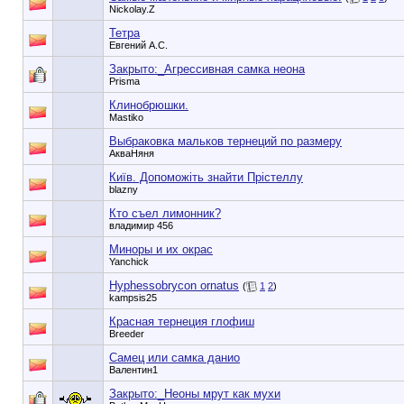
Nickolay.Z
Тетра
Евгений А.С.
Закрыто:_
Агрессивная самка неона
Prisma
Клинобрюшки.
Mastiko
Выбраковка мальков тернеций по размеру
АкваНяня
Київ. Допоможіть знайти Прістеллу
blazny
Кто съел лимонник?
владимир 456
Миноры и их окрас
Yanchick
Hyphessobrycon ornatus
(
1
2
)
kampsis25
Красная тернеция глофиш
Breeder
Самец или самка данио
Валентин1
Закрыто:_
Неоны мрут как мухи