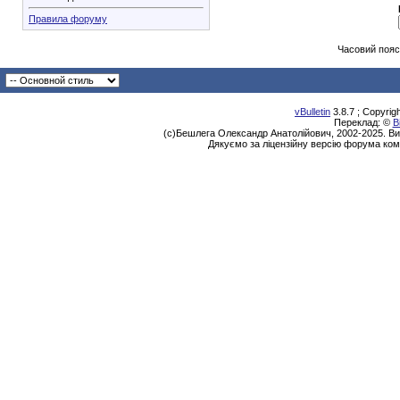
Правила форуму
Часовий пояс
vBulletin
3.8.7 ; Copyrig
Переклад: ©
В
(с)Бешлега Олександр Анатолійович, 2002-2025. Ви
Дякуємо за ліцензійну версію форума ком