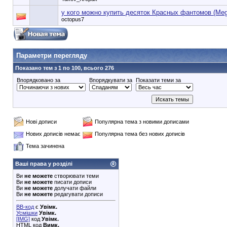
у кого можно купить десяток Красных фантомов (Meg
octopus7
90353748e6549cd1148d01dde3b3bc75
Параметри перегляду
Показано тем з 1 по 100, всього 276
Впорядковано за
Впорядкувати за
Показати теми за
Нові дописи
Популярна тема з новими дописами
Нових дописів немає
Популярна тема без нових дописів
Тема зачинена
Ваші права у розділі
Ви
не можете
створювати теми
Ви
не можете
писати дописи
Ви
не можете
долучати файли
Ви
не можете
редагувати дописи
BB-код
є
Увімк.
Усмішки
Увімк.
[IMG]
код
Увімк.
HTML код
Вимк.