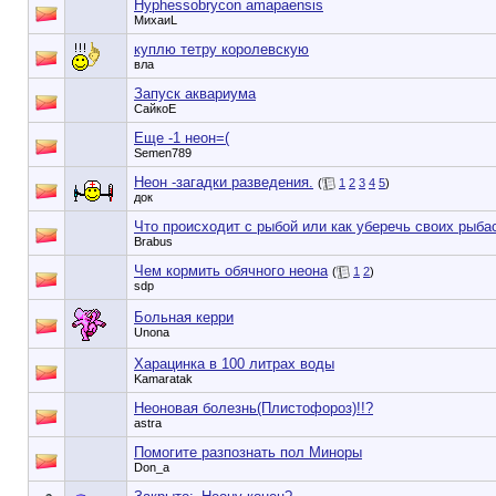
Hyphessobrycon amapaensis
МихаиL
куплю тетру королевскую
вла
Запуск аквариума
СайкоЕ
Еще -1 неон=(
Semen789
Неон -загадки разведения.
(
1
2
3
4
5
)
док
Что происходит с рыбой или как уберечь своих рыба
Brabus
Чем кормить обячного неона
(
1
2
)
sdp
Больная керри
Unona
Харацинка в 100 литрах воды
Kamaratak
Неоновая болезнь(Плистофороз)!!?
astra
Помогите разпознать пол Миноры
Don_a