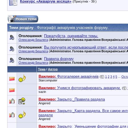
Конкурс «Акваріум місяця»
(Присутніх - 39 )
Теми розділу
: Фотографії акваріумів учасників форуму.
Оголошення
:
Пожалуйста, оценивайте темы.
Олександр Бешлега
(
Administrator. Голова правління Всеукраїнської А
Оголошення
:
Вы получите исчерпывающий ответ, если посл
Олександр Бешлега
(
Administrator. Голова правління Всеукраїнської А
Оголошення
:
Правила форуму
Олександр Бешлега
(
Administrator. Голова правління Всеукраїнської А
Тема
/
Автор
Важливо:
Фотогалерея акваріумів
(
1
2
3
4
5
...
Оста
Starcomputer
Важливо:
Учимся фотографировать аквариум.
(
sazin
Важливо:
Закрыто:_
Правила раздела
Angered
Важливо:
Закрыто:_
Карта раздела. Все самое инт
разделе
Angered
Важливо:
Закрыто:_
Уменьшение фотографии для 