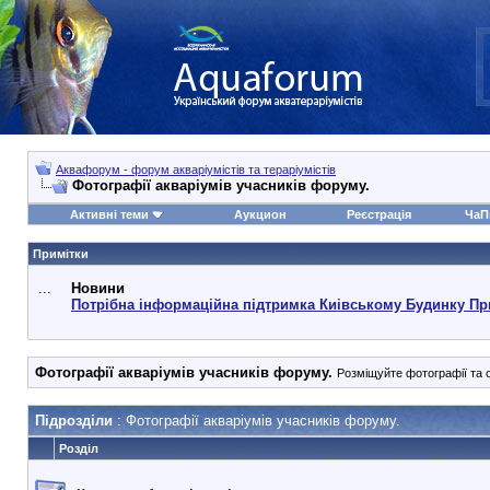
Аквафорум - форум акваріумістів та тераріумістів
Фотографії акваріумів учасників форуму.
Активні теми
Аукцион
Реєстрація
ЧаП
Примітки
...
Новини
Потрібна інформаційна підтримка Киівському Будинку Пр
Фотографії акваріумів учасників форуму.
Розміщуйте фотографії та о
Підрозділи
: Фотографії акваріумів учасників форуму.
Розділ