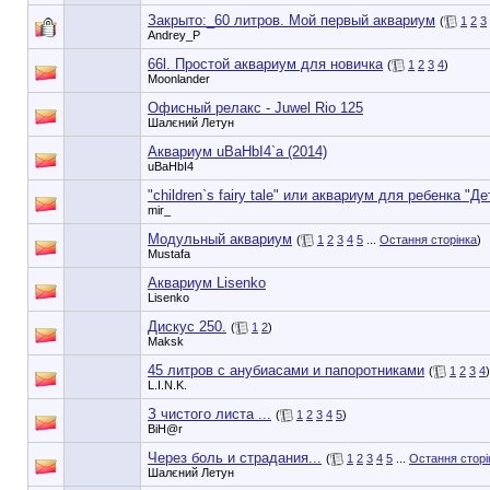
Закрыто:_
60 литров. Мой первый аквариум
(
1
2
3
Andrey_P
66l. Простой аквариум для новичка
(
1
2
3
4
)
Moonlander
Офисный релакс - Juwel Rio 125
Шалєний Летун
Аквариум uBaHbI4`a (2014)
uBaHbI4
"children`s fairy tale" или аквариум для ребенка "Д
mir_
Модульный аквариум
(
1
2
3
4
5
...
Остання сторінка
)
Mustafa
Аквариум Lisenko
Lisenko
Дискус 250.
(
1
2
)
Maksk
45 литров с анубиасами и папоротниками
(
1
2
3
4
)
L.I.N.K.
З чистого листа ...
(
1
2
3
4
5
)
BiH@r
Через боль и страдания...
(
1
2
3
4
5
...
Остання сторі
Шалєний Летун