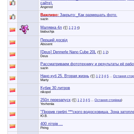
сайте).
Angered
Важливо:
Закрыто:_
Как размещать фото.
sazin
Малявка 4л
(
1
2
3
4
)
biabuchja
Перший досвід
Abssent
[Deus] Dennerle Nano Cube 20L
(
1
2
)
Deus
Рассматриваем фототехнику и результаты её рабо
sazin
Нано куб 25. Вторая жизнь
(
1
2
3
4
5
...
Остання стор
Marty
Кубик 30 литров
nikopol
250л перезапуск
(
1
2
3
4
5
...
Остання сторінка
)
Yevheniia
"Прорив греблі ***ского водосховища. Зона затопл
Ю.В.
400 літрів ...
Piring