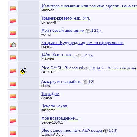
10 литров с камнями или попытка сделать нано ск
MadMan
Травник-креветочник. 34л.
Виталий87
Мой первый цихлидник
(
1
2
3
4
)
werner
Закрыто:_
Буду рада идеям по оформлению
martina
140л. Как-то так…
(
1
2
3
4
)
N-Natka
Pico Set 5L. Внезапно!
(
1
2
3
4
5
...
Остання сторінка
)
GODLESS
Аквариумы на работе
(
1
2
)
glottis
ТетраДом
Adalais
Начало начал.
sashamir
Моё возвращение.....
Sergey160481
Blue stones mountain: ADA scape
(
1
2
3
)
Шалєний Летун