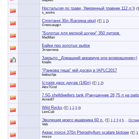
Маркес
Ностальгия по траве, Умеренный травник 112 л:))
(
s_works
Спонтанні 30л.(Багряна ріка)
(
1
2
)
Олександр+
"Болотце для мелкой щучки" 350 литров.
MadMan
Байки про золотых рыбок
Эглантина
Закрыто:_
Домашний аквариум или возвращение=)
Клайн
"Ранкова тиша" мій досвід в IAPLC2017
biabuchja
Історія двох друзів (140л)
(
1
2
)
Alex7God
7.5G shelldwellers tank (Ракушечник 28,75 л на раб
Armin87
Wild Rocks
(
1
2
3
4
)
LionCub
Эволюция моего мшарника 60 л.
(
1
2
3
4
5
...
Останн
Vals
Аквас morze 370л Pterophyllum scalare biotope
(
1
morze