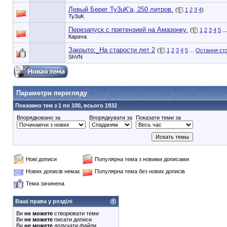
Левый Берег Ty3uK'a, 250 литров.
(
1
2
3
4
)
Ty3uK
Перезапуск с претензией на Амазонку.
(
1
2
3
4
5
..
Карача
Закрыто:_
На старости лет 2
(
1
2
3
4
5
...
Остання сто
ShVN
90353748e6549cd1148d01dde3b3bc75
Параметри перегляду
Показано тем з 1 по 100, всього 1932
Впорядковано за
Впорядкувати за
Показати теми за
Нові дописи
Популярна тема з новими дописами
Нових дописів немає
Популярна тема без нових дописів
Тема зачинена
Ваші права у розділі
Ви
не можете
створювати теми
Ви
не можете
писати дописи
Ви
не можете
долучати файли