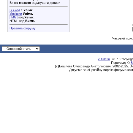
Ви
не можете
редагувати дописи
BB-код
є
Увімк.
Усмішки
Увімк.
[IMG]
код
Увімк.
HTML код
Вимк.
Правила форуму
Часовий пояс
vBulletin
3.8.7 ; Copyrig
Переклад: ©
В
(с)Бешлега Олександр Анатолійович, 2002-2025. Ви
Дякуємо за ліцензійну версію форума ком