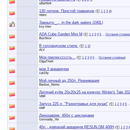
uBaHbI4
130 литров. Простой травничок
(
1
2
3
4
)
nbinc
Закрыто:_
... in the dark waters (240L)
ksy-kiev
ADA Cube Garden Mini M
(
1
2
3
4
5
...
Остання сторінк
Bozhkov
В голландском стиле.
(
1
2
)
ALV
Моя прелесссссть...
(
1
2
3
4
5
...
Остання сторінка
)
OlgaTheK
мои 3 аквариума
cat19y
Мой личный ад 250л. Реанимация
Barbus_Nemo
Дитячий кубік 20х20х25 на конкурс Winter's Tale 20
VitM
Запуск 225 л. "Разнотравье для души"
(
1
2
3
4
5
..
slalf
Динозаврик. 450л с цихлидами
Gennadiy_Yer
40л - девчачий аквариум RESUN DM 400H
(
1
2
3