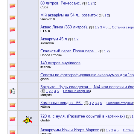
60 литров. Ренессанс.
(
1
2
3
)
Cuba
Мій акваріум на 54 л.. розвиток
(
1
2
)
Vano2318
Аквас Линка (350 литров).
(
1
2
3
4
5
...
Остання сторі
L.I.N.K.
Аквариум 45 л
(
1
2
)
Akvadiva
Скалистый берег. Проба пера...
(
1
2
)
Павел Стасюк
140 литров анубиасов
iteshnik
Советы по фотографированию аквариумов для "п
glottis
Закрыто:_
Чудь складская..., №4 или вопреки и бла
(
1
2
3
4
5
...
Остання сторінка
)
Митрич
Каменные сердца.. 66L
(
1
2
3
4
5
...
Остання сторінка
z00lus
720 л. с нуля. (Развитее событий в картинках)
(
1
Gorbik
Аквариумы Иры и Игоря Маркес
(
1
2
3
4
5
...
Останн