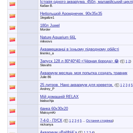
Історія одного акваріума. 450л, малавійський цихл
Кабан В.
Небольшой Ароиднечек. 90х35х35
1legalize1
180л Juwel
Morder
Nature Aquarium 66L
mikeovs
Аквамешканці в їхньому підводному обійсті
linenko_a
Запуск 128 л 80*40*40 <Чёрная борода> 😂
(
1
2
)
Slavahs
Аквариум месяца- моя попытка создать травник
Julie 86
25 литров. Нано аквариум для креветок.
(
1
2
3
4
5
Andrey_P
Мій домашній RELAX
biabuchja
банка 60х30х20
MaksymKr
7-4-0 - ПУСК
(
1
2
3
4
5
...
Остання сторінка
)
nickanya
Аквариум uBaHbI4`a
(
1
2
3
4
)