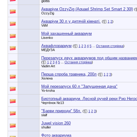
glottis
Акваріум OzzyZig (Aquael Shrimp Set Smart 2 30l)
(
OzzyZig
Акваріум 30 л у дитячій кімнаті.
(
1
2
)
VitM
Мой захащенный аквариум
Lisenko
Аквафлорариум
(
1
2
3
4
5
...
Остання сторінка
)
МЕДУЗА
Перезапуск двух аквариумов под общим названием
(
1
2
3
4
5
...
Остання сторінка
)
Vadim Art
Перша спроба травника, 200л
(
1
2
3
)
Хелена
Мой перезапуск 60 л "Запущенная дача"
Yo-kroha
Биотопный аквариум. Лесной ручей реки Рио Негр
Чертёнок №13
"Барви природи" 58л.
(
1
2
3
)
slalf
Juwel vision 260
shuller
Фото аквариума