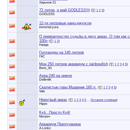
Харьков-21
72 литра, о май GODLESS)))
(
1
2
3
)
GODLESS
12-ти литровые нано-джунгли
immortal.yura
О превратностях судьбы в двух аквах. О том как 
100л
(
1
2
)
Наяда
Голландец на 140 литров
ГАС
Мои 250 литров аквариум с rainbowfish
(
1
2
3
4
5
)
Boris_83
Аква-240 на земле
Delfin4iK
Скалистые горы.Мшарник 160 л.
(
1
2
3
4
5
)
Vals
Hippo’вый аквас
(
1
2
3
4
5
...
Остання сторінка
)
Hippo
Куб...Просто Куб!
Митрич
Аквариум Прилучанина
A.Lonko