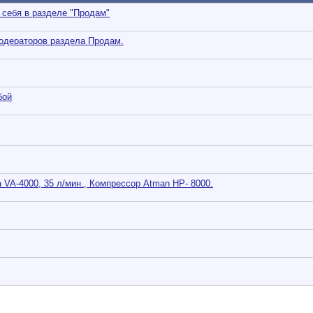
 себя в разделе "Продам"
одераторов раздела Продам.
бой
VA-4000, 35 л/мин., Компрессор Atman HP- 8000.