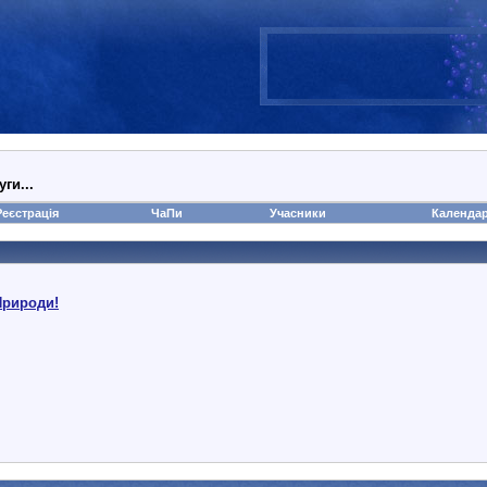
ги...
Реєстрація
ЧаПи
Учасники
Календа
Природи!