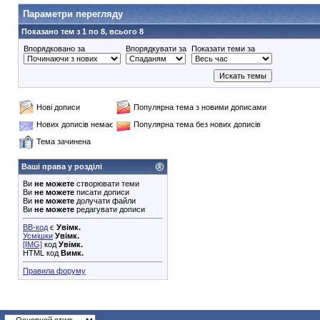
Параметри перегляду
Показано тем з 1 по 8, всього 8
Впорядковано за
Впорядкувати за
Показати теми за
Нові дописи
Популярна тема з новими дописами
Нових дописів немає
Популярна тема без нових дописів
Тема зачинена
Ваші права у розділі
Ви
не можете
створювати теми
Ви
не можете
писати дописи
Ви
не можете
долучати файли
Ви
не можете
редагувати дописи
BB-код
є
Увімк.
Усмішки
Увімк.
[IMG]
код
Увімк.
HTML код
Вимк.
Правила форуму