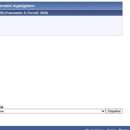
ктивні відвідувачі
59 (Учасників: 0; Гостей: 3659)
ід