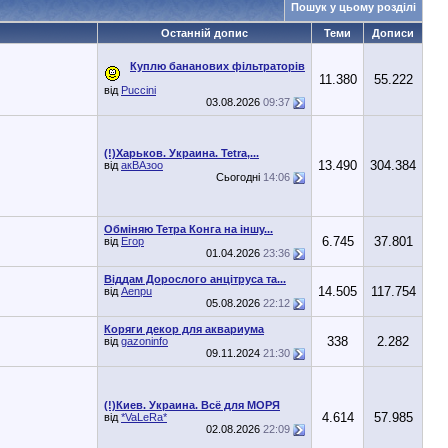
Пошук у цьому розділі
Останній допис
Теми
Дописи
Куплю бананових фільтраторів
11.380
55.222
від
Puccini
03.08.2026
09:37
(!)Харьков. Украина. Tetra,...
13.490
304.384
від
акВАзоо
Сьогодні
14:06
Обміняю Тетра Конга на іншу...
6.745
37.801
від
Егор
01.04.2026
23:36
Віддам Дорослого анцітруса та...
14.505
117.754
від
Aenpu
05.08.2026
22:12
Коряги декор для аквариума
338
2.282
від
gazoninfo
09.11.2024
21:30
(!)Киев. Украина. Всё для МОРЯ
4.614
57.985
від
*VaLeRa*
02.08.2026
22:09