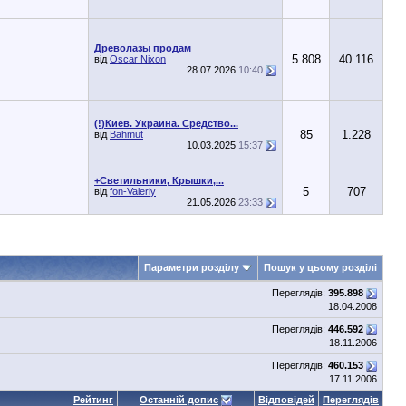
Древолазы продам
5.808
40.116
від
Oscar Nixon
28.07.2026
10:40
(!)Киев. Украина. Средство...
85
1.228
від
Bahmut
10.03.2025
15:37
+Светильники, Крышки,...
5
707
від
fon-Valeriy
21.05.2026
23:33
Параметри розділу
Пошук у цьому розділі
Переглядів:
395.898
18.04.2008
Переглядів:
446.592
18.11.2006
Переглядів:
460.153
17.11.2006
Рейтинг
Останній допис
Відповідей
Переглядів