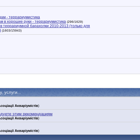
ам - террариумистика
м в хорошие руки - террариумистика
(296/1629)
в террариумной барахолки 2010-2013 (только для
)
(1603/15943)
, услуги...
соціації Акваріумістів
)
едуете этим рекомендациям
соціації Акваріумістів
)
соціації Акваріумістів
)