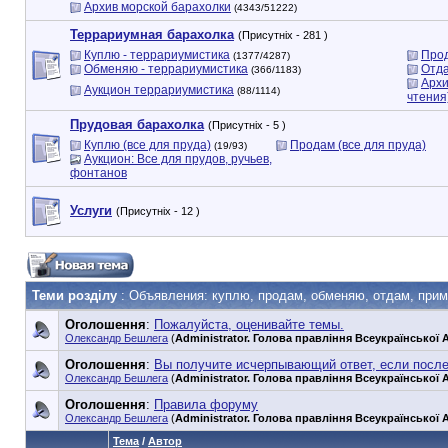
Архив морской барахолки
(4343/51222)
Террариумная барахолка
(Присутніх - 281 )
Куплю - террариумистика
Прод
(1377/4287)
Обменяю - террариумистика
Отда
(366/1183)
Архи
Аукцион террариумистика
(88/1114)
чтения
Прудовая барахолка
(Присутніх - 5 )
Куплю (все для пруда)
Продам (все для пруда)
(19/93)
Аукцион: Все для прудов, ручьев,
фонтанов
Услуги
(Присутніх - 12 )
Теми розділу
: Объявления: куплю, продам, обменяю, отдам, приму
Оголошення
:
Пожалуйста, оценивайте темы.
Олександр Бешлега
(
Administrator. Голова правління Всеукраїнської А
Оголошення
:
Вы получите исчерпывающий ответ, если посл
Олександр Бешлега
(
Administrator. Голова правління Всеукраїнської А
Оголошення
:
Правила форуму
Олександр Бешлега
(
Administrator. Голова правління Всеукраїнської А
Тема
/
Автор