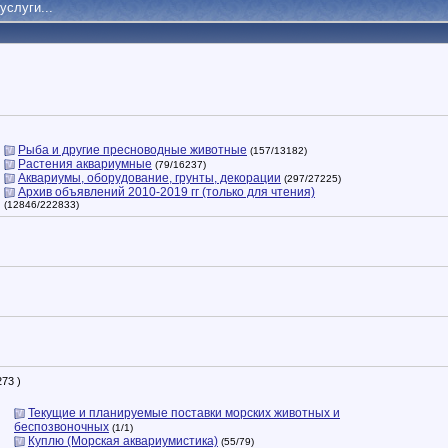
услуги...
Рыба и другие пресноводные животные
(157/13182)
Растения аквариумные
(79/16237)
Аквариумы, оборудование, грунты, декорации
(297/27225)
Архив объявлений 2010-2019 гг (только для чтения)
(12846/222833)
273 )
Текущие и планируемые поставки морских животных и
беспозвоночных
(1/1)
Куплю (Морская аквариумистика)
(55/79)