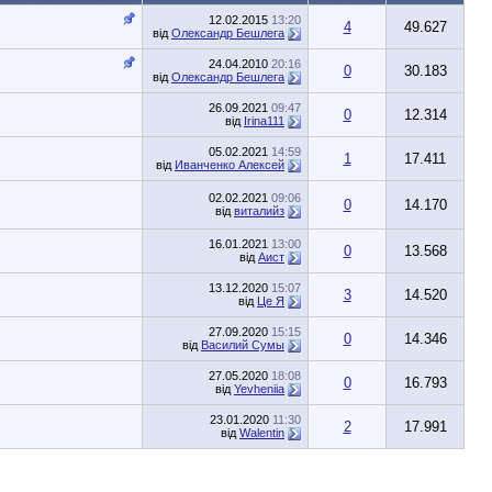
12.02.2015
13:20
4
49.627
від
Олександр Бешлега
24.04.2010
20:16
0
30.183
від
Олександр Бешлега
26.09.2021
09:47
0
12.314
від
Irina111
05.02.2021
14:59
1
17.411
від
Иванченко Алексей
02.02.2021
09:06
0
14.170
від
виталийз
16.01.2021
13:00
0
13.568
від
Аист
13.12.2020
15:07
3
14.520
від
Це Я
27.09.2020
15:15
0
14.346
від
Василий Сумы
27.05.2020
18:08
0
16.793
від
Yevheniia
23.01.2020
11:30
2
17.991
від
Walentin