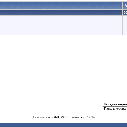
А
36
Швидкий перех
Часовий пояс GMT +3. Поточний час:
17:34
.