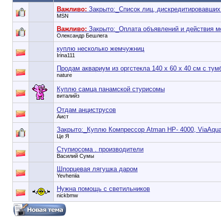
Важливо:
Закрыто:_
Список лиц, дискредитировавших
MSN
Важливо:
Закрыто:_
Оплата объявлений и действия м
Олександр Бешлега
куплю несколько жемчужниц
Irina111
Продам аквариум из оргстекла 140 х 60 х 40 см с тум
nature
Куплю самца панамской стурисомы
виталийз
Отдам анциструсов
Аист
Закрыто:_
Куплю Компрессор Atman HP- 4000, ViaAqua 
Це Я
Ступиосома . производители
Василий Сумы
Шпорцевая лягушка даром
Yevheniia
Нужна помощь с светильников
nickbmw
90353748e6549cd1148d01dde3b3bc75