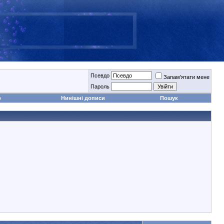
Псевдо
Запам'ятати мене
Пароль
р
Нинішні дописи
Пошук