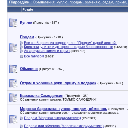
Підрозділи
: Объявления: куплю, продам, обменяю, отдам, приму, 
Розділ
Куплю
(Присутніх - 387 )
Продам
(Присутніх - 1710 )
Все сообщения из подразделов "Продам" одной лентой.
Креветки, улитки и др. пресноводные беспозвоночные
(34/5138)
Аквариумная химия и корма
(63/19736)
Все гамузом
(14/33)
Обменяю
(Присутніх - 257 )
Отдам в хорошие руки, приму в подарок
(Присутніх - 697 )
Барахолка Самоделкин
(Присутніх - 35 )
Объявления купли-продажи. ТОЛЬКО САМОДЕЛКИ!
Морская барахолка: куплю, продам, обменяю.
(Присутніх - 
Объявления купли-продажи все, что касается морского аквариума.
Продам (Морская аквариумистика)
(124/5921)
Подарю или обменяю (Морская аквариумистика)
(49/151)