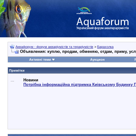
Аквафорум - форум акваріумістів та тераріумістів
>
Барахолка
Объявления: куплю, продам, обменяю, отдам, приму, услу
Активні теми
Аукцион
Примітки
...
Новини
Потрібна інформаційна підтримка Киівському Будинку 