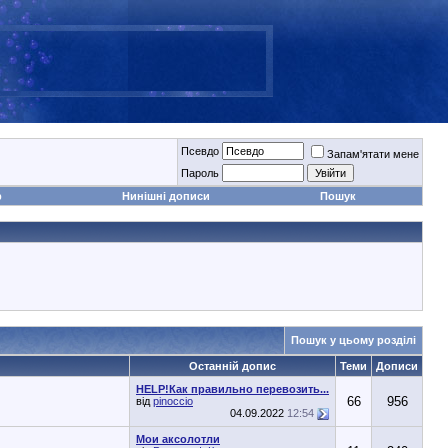
Псевдо
Запам'ятати мене
Пароль
р
Нинішні дописи
Пошук
Пошук у цьому розділі
Останній допис
Теми
Дописи
HELP!Как правильно перевозить...
66
956
від
pinoccio
04.09.2022
12:54
Мои аксолотли