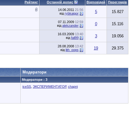
Рейтинг
Останній допис
Відповідей
Переглядів
14.06.2011
21:56
5
15.827
від
rybkaigor
07.11.2009
12:59
0
15.116
від
alekzander
16.03.2009
13:40
3
19.056
від
fail99
28.08.2008
13:42
19
29.375
від
lith_oops
Модератори
Модератори : 3
iceSS
,
ЭКСПЕРИМЕНТАТОР
,
chapni