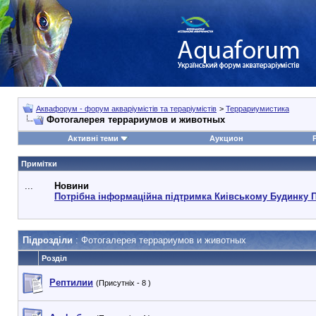
Аквафорум - форум акваріумістів та тераріумістів
>
Террариумистика
Фотогалерея террариумов и животных
Активні теми
Аукцион
Примітки
...
Новини
Потрібна інформаційна підтримка Киівському Будинку 
Підрозділи
: Фотогалерея террариумов и животных
Розділ
Рептилии
(Присутніх - 8 )