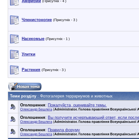
Амфибии
(Присутніх - 4 )
Членистоногие
(Присутніх - 3 )
Насекомые
(Присутніх - 1 )
Улитки
Растения
(Присутніх - 3 )
Теми розділу
: Фотогалерея террариумов и животных
Оголошення
:
Пожалуйста, оценивайте темы.
Олександр Бешлега
(
Administrator. Голова правління Всеукраїнської А
Оголошення
:
Вы получите исчерпывающий ответ, если посл
Олександр Бешлега
(
Administrator. Голова правління Всеукраїнської А
Оголошення
:
Правила форуму
Олександр Бешлега
(
Administrator. Голова правління Всеукраїнської А