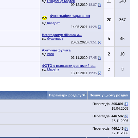
11
240
від
Рэндольф Картер
09.12.2019
18:07
Фотографии тараканов
20
367
від
Квадрат
14.05.2021
14:28
Heteropteryx dilatata и...
5
45
від
буцекрист
20.02.2020
09:51
Ахатины фулика
2
10
від
varo
01.11.2020
17:45
ФОТО с выставки рептилий в...
2
8
від
Maosha
13.12.2011
19:35
Параметри розділу
Пошук у цьому розділі
Переглядів:
395.891
18.04.2008
Переглядів:
446.582
18.11.2006
Переглядів:
460.146
17.11.2006