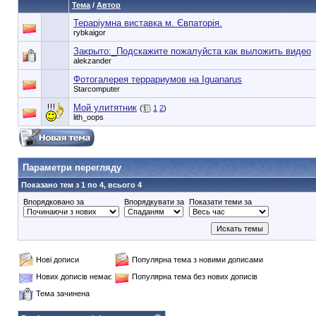
Тема
/
Автор
Тераріумна виставка м. Євпаторія.
rybkaigor
Закрыто:_
Подскажите пожалуйста как выложить видео
alekzander
Фотогалерея террариумов на Iguanarus
Starcomputer
Мой улитятник
(
1
2
)
lith_oops
90353748e6549cd1148d01dde3b3bc75
Параметри перегляду
Показано тем з 1 по 4, всього 4
Впорядковано за
Впорядкувати за
Показати теми за
Нові дописи
Популярна тема з новими дописами
Нових дописів немає
Популярна тема без нових дописів
Тема зачинена