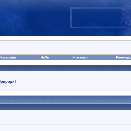
Реєстрація
ЧаПи
Учасники
Календа
Природи!