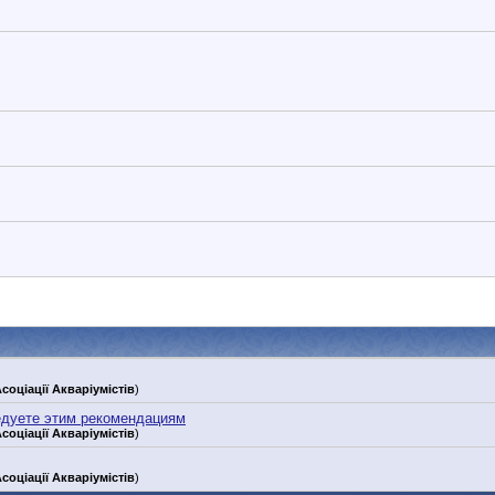
соціації Акваріумістів
)
едуете этим рекомендациям
соціації Акваріумістів
)
соціації Акваріумістів
)