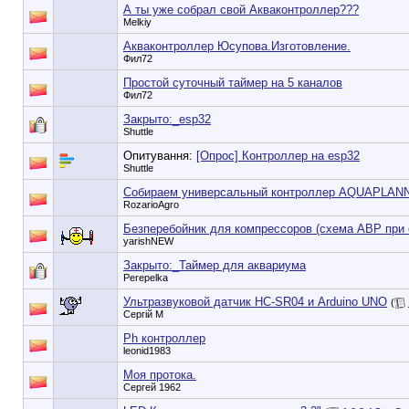
А ты уже собрал свой Акваконтроллер???
Melkiy
Акваконтроллер Юсупова.Изготовление.
Фил72
Простой суточный таймер на 5 каналов
Фил72
Закрыто:_
esp32
Shuttle
Опитування:
[Опрос] Контроллер на esp32
Shuttle
Собираем универсальный контроллер AQUAPLAN
RozarioAgro
Безперебойник для компрессоров (схема АВР при 
yarishNEW
Закрыто:_
Таймер для аквариума
Perepelka
Ультразвуковой датчик HC-SR04 и Arduino UNO
(
Сергій М
Ph контроллер
leonid1983
Моя протока.
Сергей 1962