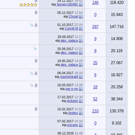
29.12.2017
18:52
146
118.420
від
Sergey160481
05.12.2017
12:54
0
15.943
від
Chmel
01.10.2017
22:19
297
147.716
від
Сергій М
29.09.2017
11:17
9
14.808
від
alex_palace
25.09.2017
12:22
9
20.119
від
alex_palace
19.05.2017
14:29
25
27.067
від
alex_palace
06.04.2017
18:18
6
16.927
від
mashenkaM
16.03.2017
13:28
18
20.258
від
par-n-go
17.02.2017
12:30
52
38.344
від
Arduino
15.02.2017
21:52
233
130.378
від
Andiss
07.02.2017
20:16
0
9.102
від
encaps
06.12.2016
11:48