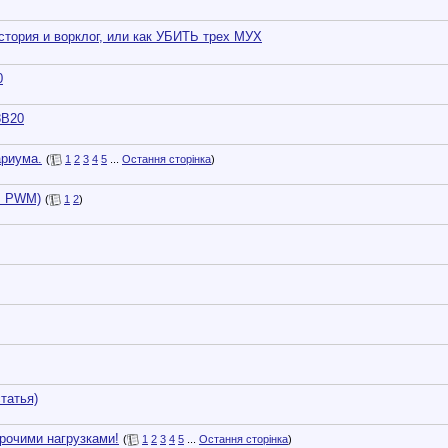
тория и ворклог, или как УБИТЬ трех МУХ
0
8B20
ариума.
(
1
2
3
4
5
...
Остання сторінка
)
 + PWM)
(
1
2
)
татья)
рочими нагрузками!
(
1
2
3
4
5
...
Остання сторінка
)