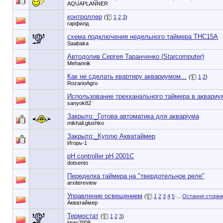
AQUAPLANNER
контроллер
(
1
2
3
)
гарфилд
схема подключения недельного таймера THC15A
Saabaka
Автодолив Сергея Таранченко (Starcomputer)
Mehannik
Как не сделать квартиру аквариумом...
(
1
2
)
RozarioAgro
Использование трехканального таймера в аквариу
sanyok82
Закрыто:_
Готова автоматика для акваріума
mikhail.glushko
Закрыто:_
Куплю Акватаймер
Игорь-1
pH controller pH 2001C
dotsento
Переделка таймера на "твердотельное реле"
arxitereview
Управление освещением
(
1
2
3
4
5
...
Остання сторін
Акватаймер
Термостат
(
1
2
3
)
imac2008