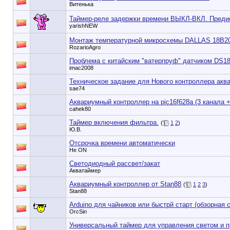
Витенька
Таймер-реле задержки времени ВЫКЛ-ВКЛ. Предис
yarishNEW
Монтаж температурной микросхемы DALLAS 18В2
RozarioAgro
Проблема с китайским "ватерпруф" датчиком DS1
imac2008
Техническое задание для Нового контроллера акв
sae74
Аквариумный контроллер на pic16f628a (3 канала
cahek80
Таймер включения фильтра.
(
1
2
)
Ю.В.
Отсрочка времени автоматически
He ON
Светодиодный рассвет/закат
Акватаймер
Аквариумный контроллер от Stan88
(
1
2
3
)
Stan88
Arduino для чайников или быстрй старт (обзорная с
OrcSin
Универсальный таймер для управления светом и п