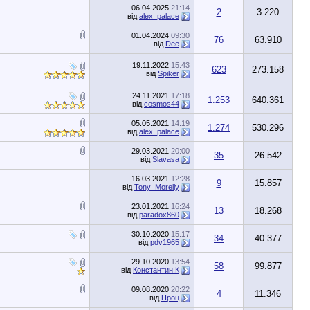
06.04.2025
21:14
2
3.220
від
alex_palace
01.04.2024
09:30
76
63.910
від
Dee
19.11.2022
15:43
623
273.158
від
Spiker
24.11.2021
17:18
1.253
640.361
від
cosmos44
05.05.2021
14:19
1.274
530.296
від
alex_palace
29.03.2021
20:00
35
26.542
від
Slavasa
16.03.2021
12:28
9
15.857
від
Tony_Morelly
23.01.2021
16:24
13
18.268
від
paradox860
30.10.2020
15:17
34
40.377
від
pdv1965
29.10.2020
13:54
58
99.877
від
Константин.К
09.08.2020
20:22
4
11.346
від
Проц