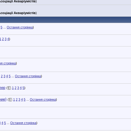
соціації Акваріумістів
)
соціації Акваріумістів
)
5
...
Остання сторінка
)
1
2
3
4
)
я сторінка
)
2
3
4
5
...
Остання сторінка
)
лер
(
1
2
3
4
5
)
ние)
(
1
2
3
4
5
...
Остання сторінка
)
3
4
5
...
Остання сторінка
)