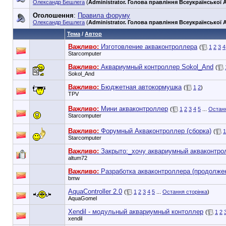
Олександр Бешлега
(
Administrator. Голова правління Всеукраїнської А
Оголошення
:
Правила форуму
Олександр Бешлега
(
Administrator. Голова правління Всеукраїнської А
Тема
/
Автор
Важливо:
Изготовление акваконтроллера
(
1
2
3
4
Starcomputer
Важливо:
Аквариумный контроллер Sokol_And
(
Sokol_And
Важливо:
Бюджетная автокормушка
(
1
2
)
TPV
Важливо:
Мини акваконтроллер
(
1
2
3
4
5
...
Останн
Starcomputer
Важливо:
Форумный Акваконтроллер (сборка)
(
1
Starcomputer
Важливо:
Закрыто:_
хочу аквариумный акваконтро
altum72
Важливо:
Разработка акваконтроллера (продолже
bmw
AquaController 2.0
(
1
2
3
4
5
...
Остання сторінка
)
AquaGomel
Xendil - модульный аквариумный контоллер
(
1
2
xendil