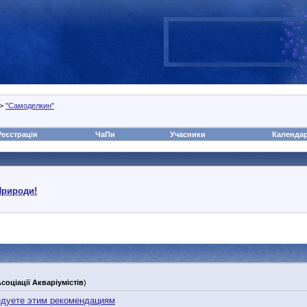
>
"Самоделкин"
Реєстрація
ЧаПи
Учасники
Календа
Природи!
соціації Акваріумістів
)
едуете этим рекомендациям