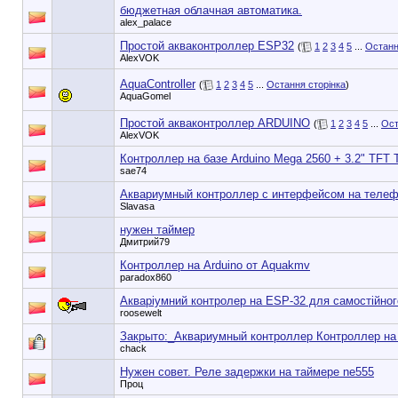
бюджетная облачная автоматика.
alex_palace
Простой акваконтроллер ESP32
(
1
2
3
4
5
...
Останн
AlexVOK
AquaController
(
1
2
3
4
5
...
Остання сторінка
)
AquaGomel
Простой акваконтроллер ARDUINO
(
1
2
3
4
5
...
Ост
AlexVOK
Контроллер на базе Arduino Mega 2560 + 3.2" TFT
sae74
Аквариумный контроллер с интерфейсом на теле
Slavasa
нужен таймер
Дмитрий79
Контроллер на Arduino от Aquakmv
paradox860
Акваріумний контролер на ESP-32 для самостійног
roosewelt
Закрыто:_
Аквариумный контроллер Контроллер на 
chack
Нужен совет. Реле задержки на таймере ne555
Проц