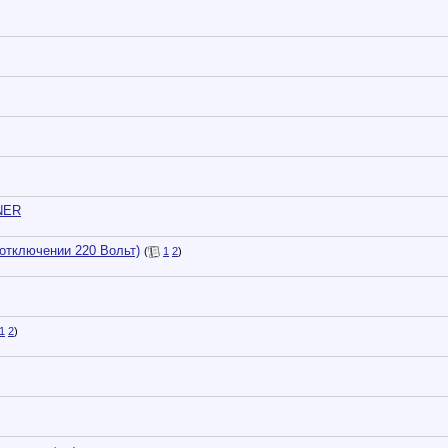
NER
отключении 220 Вольт)
(
1
2
)
1
2
)