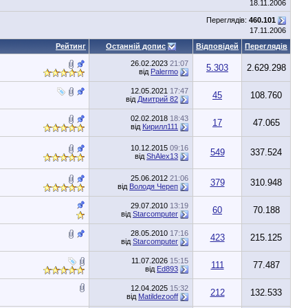
18.11.2006
Переглядів:
460.101
17.11.2006
Рейтинг
Останній допис
Відповідей
Переглядів
26.02.2023
21:07
5.303
2.629.298
від
Palermo
12.05.2021
17:47
45
108.760
від
Дмитрий 82
02.02.2018
18:43
17
47.065
від
Кирилл111
10.12.2015
09:16
549
337.524
від
ShAlex13
25.06.2012
21:06
379
310.948
від
Володя Череп
29.07.2010
13:19
60
70.188
від
Starcomputer
28.05.2010
17:16
423
215.125
від
Starcomputer
11.07.2026
15:15
111
77.487
від
Ed893
12.04.2025
15:32
212
132.533
від
Matildezooff