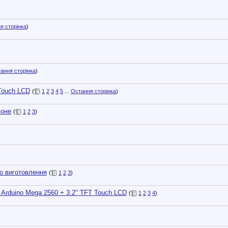
я сторінка
)
ання сторінка
)
 Touch LCD
(
1
2
3
4
5
...
Остання сторінка
)
фоне
(
1
2
3
)
о виготовлення
(
1
2
3
)
Arduino Mega 2560 + 3.2" TFT Touch LCD
(
1
2
3
4
)