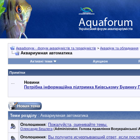
Аквафорум - форум акваріумістів та тераріумістів
>
Акваріум та обладнання
Аквариумная автоматика
Активні теми
Аукцион
Примітки
...
Новини
Потрібна інформаційна підтримка Киівському Будинку 
Теми розділу
: Аквариумная автоматика
Оголошення
:
Пожалуйста, оценивайте темы.
Олександр Бешлега
(
Administrator. Голова правління Всеукраїнської А
Оголошення
:
Вы получите исчерпывающий ответ, если посл