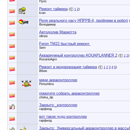
Пупс
Ремонт таймера
(
1
2
)
kran
Реле реального часу НПРРВ-4, проблеми в роботі
Володимир
Автодолив Мариотта
oltrew
Feron TM22 быстрый ремонт.
Sem
Аквариумный контроллер AQUAPLANNER 2
(
1
2
)
RozarioAgro
Ремонт и модернизация таймера
(
1
2
3
4
5
)
Вбою
мини акваконтроллер
Penumbra
помогите собрать акваконтроллер
zheka_dp
Закрыто:_
контроллер
гарфилд
вот такое чудо контроллер
гарфилд
Закрыто:_
Универсальный акваконтроллер в массы!