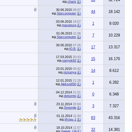
від
chack
30.06.2015
09:07
44
18.142
від
Starcomputer
03.06.2015
18:07
1
8.020
від
mazapura
01.06.2015
11:06
7
10.229
від
Starcomputer
30.05.2015
07:26
17
13.317
від
Ю.В.
17.03.2015
20:43
15
16.170
від
sanyok82
23.01.2015
09:42
14
8.612
від
nickanya
12.01.2015
21:28
1
6.282
від
Aleksei050
04.12.2014
21:01
0
6.348
від
dotsento
23.11.2014
20:04
3
7.327
від
Smeegle
01.11.2014
11:34
83
43.316
від
Игорь-1
18.10.2014
11:57
32
14.381
від
Xимик_UA