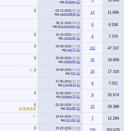
3
10.465
від
Arduino
03.12.2016
20:16
13
11.699
від
yarishNEW
06.11.2016
09:25
0
6.538
від
RozarioAgro
19.10.2016
16:47
6
7.370
від
cahek80
20.09.2016
17:18
111
47.157
від
sae74
20.09.2016
16:05
15
19.009
від
cahek80
18.08.2016
23:10
18
17.310
від
Ten
27.06.2016
21:13
6
7.521
від
Сергій М
16.06.2016
14:03
9
20.574
від
Antialex78
02.05.2016
14:06
33
29.398
від
Stan88
19.04.2016
13:01
7
12.284
від
OrcSin
25.03.2016
12:29
705
252.675