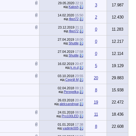
29.05.2020
22:11
3
17.987
від
Kalosh
14.02.2020
15:50
2
12.430
від
Фил72
23.12.2019
21:11
0
11.283
від
Фил72
27.04.2019
18:00
0
12.217
від
Shuttle
27.04.2019
17:58
0
12.114
від
Shuttle
16.02.2019
20:47
5
19.129
від
k.m.d
03.10.2018
23:55
20
29.883
від
Сергій М
02.04.2018
09:13
8
15.938
від
Perepelka
26.03.2018
20:47
19
22.472
від
aleksandrpat
24.01.2018
08:53
11
18.436
від
Pro100LED
01.01.2018
17:38
8
22.608
від
vadimk005