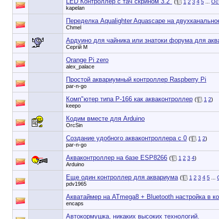
LED Контроллер с тач скрином 3.2"
(
1
2
3
4
5
...
Ос
kapelan
Переделка Aqualighter Aquascape на двухканально
Chmel
Ардуино для чайника или знатоки форума для акв
Сергій М
Orange Pi zero
alex_palace
Простой аквариумный контроллер Raspberry Pi
par-n-go
Комп"ютер типа Р-166 как акваконтроллер
(
1
2
)
keepo
Кодим вместе для Arduino
OrcSin
Создание удобного акваконтроллера с 0
(
1
2
)
par-n-go
Акваконтроллер на базе ESP8266
(
1
2
3
4
)
Arduino
Еще один контроллер для аквариума
(
1
2
3
4
5
...
pdv1965
Акватаймер на ATmega8 + Bluetooth настройка в к
encaps
Автокормушка, никаких высоких технологий.