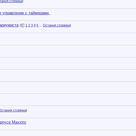
тання сторінка
)
е управление с таймерами.
ариумиста
(
1
2
3
4
5
...
Остання сторінка
)
Остання сторінка
)
орпусе Maxxtro