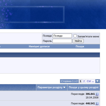
Псевдо
Запам'ятати мене
Пароль
р
Нинішні дописи
Пошук
Сторінка 1 з 2
1
2
Ctrl →
Параметри розділу
Пошук у цьому розділі
Переглядів:
395.841
18.04.2008
Переглядів:
446.541