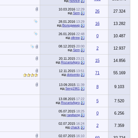
від
Novice
10.03.2016
12:29
26
27.324
від
Sem
28.01.2016
13:29
16
13.282
від
Володимир
26.01.2016
22:48
0
10.487
від
oltrew
08.12.2015
20:00
2
12.937
від
Sem
20.11.2015
23:21
15
14.856
від
RozarioAgro
12.11.2015
13:51
71
55.169
від
dotsento
13.09.2015
11:39
8
9.103
від
Serg1961
13.08.2015
17:22
5
7.520
від
RozarioAgro
05.07.2015
18:25
0
6.256
від
гарфилд
02.07.2015
16:24
2
7.359
від
chack
02.07.2015
16:10
69
32.724