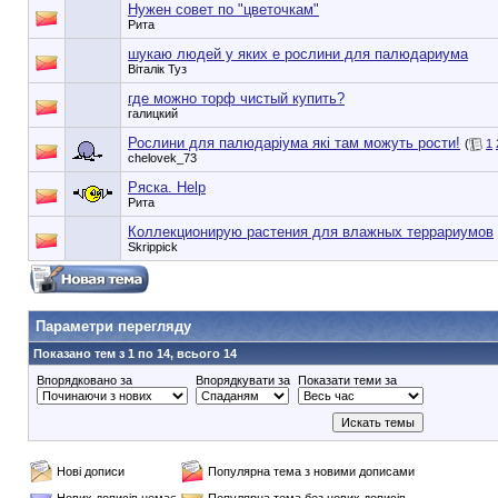
Нужен совет по "цветочкам"
Рита
шукаю людей у яких е рослини для палюдариума
Віталік Туз
где можно торф чистый купить?
галицкий
Рослини для палюдаріума які там можуть рости!
(
1
chelovek_73
Ряска. Help
Рита
Коллекционирую растения для влажных террариумов
Skrippick
90353748e6549cd1148d01dde3b3bc75
Параметри перегляду
Показано тем з 1 по 14, всього 14
Впорядковано за
Впорядкувати за
Показати теми за
Нові дописи
Популярна тема з новими дописами