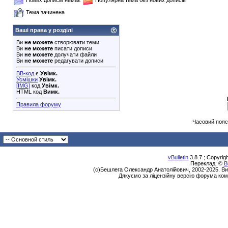
Нових дописів немає
Популярна тема без нових дописів
Тема зачинена
Ваші права у розділі
Ви
не можете
створювати теми
Ви
не можете
писати дописи
Ви
не можете
долучати файли
Ви
не можете
редагувати дописи
BB-код
є
Увімк.
Усмішки
Увімк.
[IMG]
код
Увімк.
HTML код
Вимк.
Правила форуму
Часовий пояс
vBulletin
3.8.7 ; Copyrig
Переклад: ©
В
(с)Бешлега Олександр Анатолійович, 2002-2025. Ви
Дякуємо за ліцензійну версію форума ком