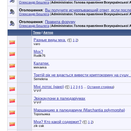
Олександр Бешлега
(
Administrator. Голова правління Всеукраїнської А
Оголошення
:
Вы получите исчерпывающий ответ, если посл
Олександр Бешлега
(
Administrator. Голова правління Всеукраїнської А
Оголошення
:
Правила форуму
Олександр Бешлега
(
Administrator. Голова правління Всеукраїнської А
Тема
/
Автор
Разные виды мха.
(
1
2
)
varo
Мох?
Rudik76
Калатеи.
михаиха
Третій рік не вдається вивести криптокорину на сушу..
Semelena
Міні лотос (нано)
(
1
2
3
4
5
...
Остання сторінка
)
V-V-F
Эрioкаулони в палюдарiyмах
V-V-F
Маршанцию в палюдариум (Marchantia polymorpha)
Торопыжка
Мхи? Кто какой содержит?
(
1
2
)
zik-zak