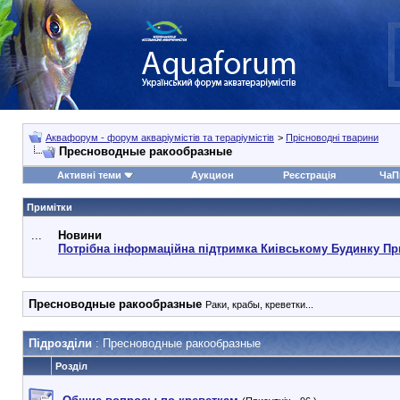
Аквафорум - форум акваріумістів та тераріумістів
>
Прісноводні тварини
Пресноводные ракообразные
Активні теми
Аукцион
Реєстрація
ЧаП
Примітки
...
Новини
Потрібна інформаційна підтримка Киівському Будинку Пр
Пресноводные ракообразные
Раки, крабы, креветки...
Підрозділи
: Пресноводные ракообразные
Розділ