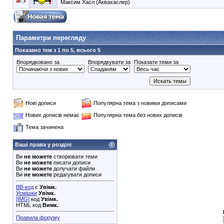
Максим Хасл (Аквахаслер)
90353748e6549cd1148d01dde3b3bc75
Параметри перегляду
Показано тем з 1 по 5, всього 5
Впорядковано за
Впорядкувати за
Показати теми за
Нові дописи
Популярна тема з новими дописами
Нових дописів немає
Популярна тема без нових дописів
Тема зачинена
Ваші права у розділі
Ви
не можете
створювати теми
Ви
не можете
писати дописи
Ви
не можете
долучати файли
Ви
не можете
редагувати дописи
BB-код
є
Увімк.
Усмішки
Увімк.
[IMG]
код
Увімк.
HTML код
Вимк.
Правила форуму