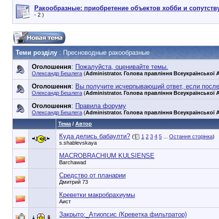
Ракообразные: приобретение объектов хобби и сопутств
- 2 )
Теми розділу
: Пресноводные ракообразные
Оголошення
:
Пожалуйста, оценивайте темы.
Олександр Бешлега
(
Administrator. Голова правління Всеукраїнської А
Оголошення
:
Вы получите исчерпывающий ответ, если посл
Олександр Бешлега
(
Administrator. Голова правління Всеукраїнської А
Оголошення
:
Правила форуму
Олександр Бешлега
(
Administrator. Голова правління Всеукраїнської А
Тема
/
Автор
Куда делись бабаулти?
(
1
2
3
4
5
...
Остання сторінка
)
s.shablevskaya
MACROBRACHIUM KULSIENSE
Barchawad
Средство от планарии
Дмитрий 73
Креветки макробрахиумы
Аист
Закрыто:_
Атиопсис (Креветка фильтратор)