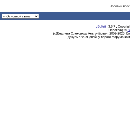
Часовий пояс
vBulletin
3.8.7 ; Copyrig
Переклад: ©
В
(с)Бешлега Олександр Анатолійович, 2002-2025. Ви
Дякуємо за ліцензійну версію форума ком