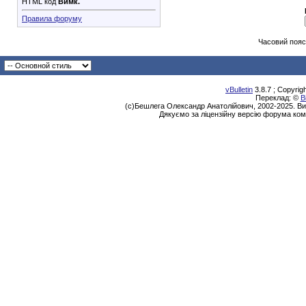
HTML код
Вимк.
Правила форуму
Часовий пояс
vBulletin
3.8.7 ; Copyrig
Переклад: ©
В
(с)Бешлега Олександр Анатолійович, 2002-2025. Ви
Дякуємо за ліцензійну версію форума ком