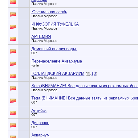
Павлик Морозов
Ювенильная особь
Павлик Морозов
ИНФУЗОРИЯ ТУФЕЛЬКА
Павлик Морозов
АРТЕМИЯ
Павлик Морозов
Домашний анализ воды.
007
Перенаселение Аквариума
turtle
ГОЛЛАНДСКИЙ АКВАРИУМ
(
1
2
)
Павлик Морозов
Sera (ВНИМАНИЕ! Все данные взяты из рекламных бро
Павлик Морозов
Tetra (ВНИМАНИЕ! Все данные взяты из рекламных бро
007
Антибак
007
Дипрован
007
Аквариум