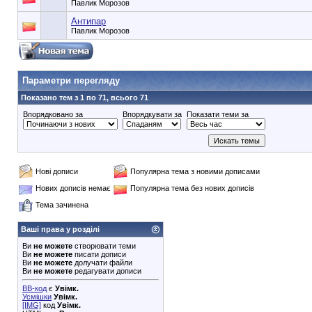
Павлик Морозов
Антипар
Павлик Морозов
90353748e6549cd1148d01dde3b3bc75
Параметри перегляду
Показано тем з 1 по 71, всього 71
Впорядковано за
Впорядкувати за
Показати теми за
Нові дописи
Популярна тема з новими дописами
Нових дописів немає
Популярна тема без нових дописів
Тема зачинена
Ваші права у розділі
Ви
не можете
створювати теми
Ви
не можете
писати дописи
Ви
не можете
долучати файли
Ви
не можете
редагувати дописи
BB-код
є
Увімк.
Усмішки
Увімк.
[IMG]
код
Увімк.