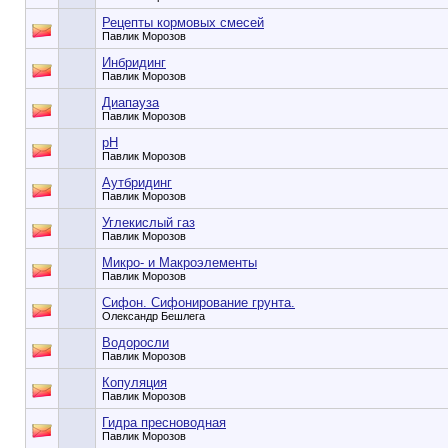
Рецепты кормовых смесей
Павлик Морозов
Инбридинг
Павлик Морозов
Диапауза
Павлик Морозов
pH
Павлик Морозов
Аутбридинг
Павлик Морозов
Углекислый газ
Павлик Морозов
Микро- и Макроэлементы
Павлик Морозов
Сифон. Сифонирование грунта.
Олександр Бешлега
Водоросли
Павлик Морозов
Копуляция
Павлик Морозов
Гидра пресноводная
Павлик Морозов