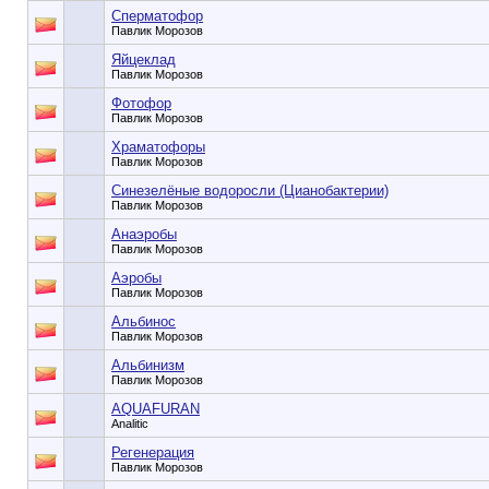
Сперматофор
Павлик Морозов
Яйцеклад
Павлик Морозов
Фотофор
Павлик Морозов
Храматофоры
Павлик Морозов
Синезелёные водоросли (Цианобактерии)
Павлик Морозов
Анаэробы
Павлик Морозов
Аэробы
Павлик Морозов
Альбинос
Павлик Морозов
Альбинизм
Павлик Морозов
AQUAFURAN
Analitic
Регенерация
Павлик Морозов