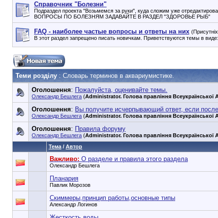
Справочник "Болезни"
Подраздел проекта "Возьмемся за руки", куда сложим уже отредактиров
ВОПРОСЫ ПО БОЛЕЗНЯМ ЗАДАВАЙТЕ В РАЗДЕЛ "ЗДОРОВЬЕ РЫБ"
FAQ - наиболее частые вопросы и ответы на них
(Присутніх 
В этот раздел запрещено писать новичкам. Приветствуются темы в виде:
Теми розділу
: Словарь терминов в аквариумистике.
Оголошення
:
Пожалуйста, оценивайте темы.
Олександр Бешлега
(
Administrator. Голова правління Всеукраїнської А
Оголошення
:
Вы получите исчерпывающий ответ, если посл
Олександр Бешлега
(
Administrator. Голова правління Всеукраїнської А
Оголошення
:
Правила форуму
Олександр Бешлега
(
Administrator. Голова правління Всеукраїнської А
Тема
/
Автор
Важливо:
О разделе и правила этого раздела
Олександр Бешлега
Планария
Павлик Морозов
Скиммеры,принцип работы,основные типы
Александр Логинов
Жесткость воды