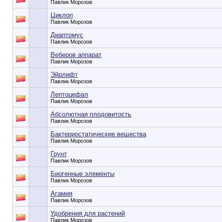
Павлик Морозов
Циклоп
Павлик Морозов
Диаптомус
Павлик Морозов
Веберов аппарат
Павлик Морозов
Эйрлифт
Павлик Морозов
Лептоцефал
Павлик Морозов
Абсолютная плодовитость
Павлик Морозов
Бактериостатические вещества
Павлик Морозов
Грунт
Павлик Морозов
Биогенные элементы
Павлик Морозов
Агамия
Павлик Морозов
Удобрения для растений
Павлик Морозов