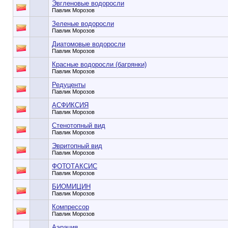
Эвгленовые водоросли
Павлик Морозов
Зеленые водоросли
Павлик Морозов
Диатомовые водоросли
Павлик Морозов
Красные водоросли (багрянки)
Павлик Морозов
Редуценты
Павлик Морозов
АСФИКСИЯ
Павлик Морозов
Стенотопный вид
Павлик Морозов
Эвритопный вид
Павлик Морозов
ФОТОТАКСИС
Павлик Морозов
БИОМИЦИН
Павлик Морозов
Компрессор
Павлик Морозов
Аэрация