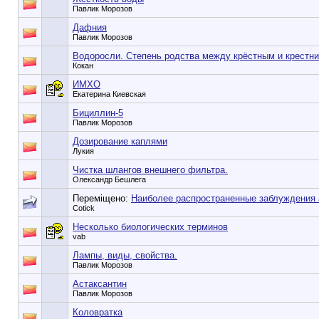
Павлик Морозов
Дафния
Павлик Морозов
Водоросли. Степень родства между крёстным и крестни
Кокан
ИМХО
Екатерина Киевская
Бициллин-5
Павлик Морозов
Дозирование каплями
Лукия
Чистка шлангов внешнего фильтра.
Олександр Бешлега
Переміщено:
Наиболее распространенные заблуждения 
Cotick
Несколько биологических терминов
vab
Лампы, виды, свойства.
Павлик Морозов
Астаксантин
Павлик Морозов
Коловратка