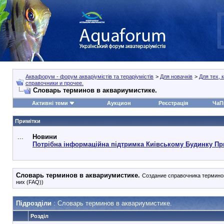
Аквафорум - форум акваріумістів та тераріумістів
>
Для новачків
>
Для тех, 
справочники и прочее.
Словарь терминов в аквариумистике.
Активні теми
Аукцион
Реєстрація
ЧаП
Примітки
...
Новини
Потрібна інформаційна підтримка Киівському Будинку Пр
Словарь терминов в аквариумистике.
Создание справочника терминов
них (FAQ))
Підрозділи
: Словарь терминов в аквариумистике.
Розділ