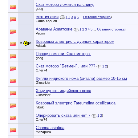
Скат моторо ложится на спину.
goog
скат из азии
(
1
2
3
4
5
...
Остання сторінка
)
Саша Харьов
Араваны Азиатские
(
1
2
3
4
5
...
Остання сторінка
)
Vadim_
Ковровый элеотрис с дурным характером
Adalais
Прошу помощи. Скат моторо.
goog
Скат моторо "Бетмен" , или ???
(
1
2
)
Олег74
Куплю индиского ножа (хитала) размер 10-15 см
Glostrider
Хочу купить индийского ножа
Glostrider
Ковровый элеотрис Tateurndina ocellicauda
nikolo
Оперировать ската или нет ?
(
1
2
)
Олег74
Channa asiatica
mazapura