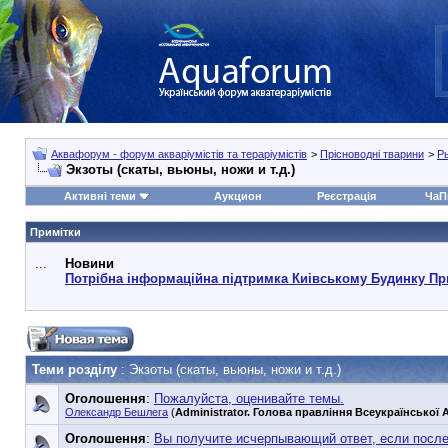
Аквафорум - форум акваріумістів та тераріумістів
>
Прісноводні тварини
>
Р
Экзоты (скаты, вьюны, ножи и т.д.)
Активні теми
Аукцион
Реєстрація
ЧаП
Примітки
...
Новини
Потрібна інформаційна підтримка Киівському Будинку Пр
Теми розділу
: Экзоты (скаты, вьюны, ножи и т.д.)
Оголошення
:
Пожалуйста, оценивайте темы.
Олександр Бешлега
(
Administrator. Голова правління Всеукраїнської А
Оголошення
:
Вы получите исчерпывающий ответ, если посл