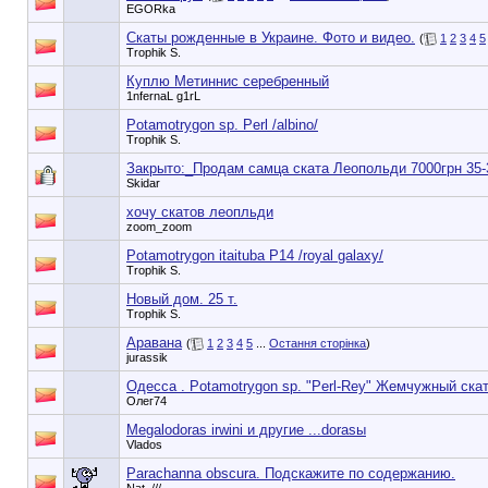
EGORka
Скаты рожденные в Украине. Фото и видео.
(
1
2
3
4
5
Trophik S.
Куплю Метиннис серебренный
1nfernaL g1rL
Potamotrygon sp. Perl /albino/
Trophik S.
Закрыто:_
Продам самца ската Леопольди 7000грн 35
Skidar
хочу скатов леопльди
zoom_zoom
Potamotrygon itaituba P14 /royal galaxy/
Trophik S.
Новый дом. 25 т.
Trophik S.
Аравана
(
1
2
3
4
5
...
Остання сторінка
)
jurassik
Одесса . Potamotrygon sp. "Perl-Rey" Жемчужный скат
Олег74
Megalodoras irwini и другие ...dorasы
Vlados
Parachanna obscura. Подскажите по содержанию.