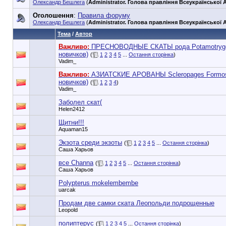
Олександр Бешлега
(
Administrator. Голова правління Всеукраїнської А
Оголошення
:
Правила форуму
Олександр Бешлега
(
Administrator. Голова правління Всеукраїнської А
Тема
/
Автор
Важливо:
ПРЕСНОВОДНЫЕ СКАТЫ рода Potamotrygo
новичков)
(
1
2
3
4
5
...
Остання сторінка
)
Vadim_
Важливо:
АЗИАТСКИЕ АРОВАНЫ Scleropages Formos
новичков)
(
1
2
3
4
)
Vadim_
Заболел скат(
Helen2412
Щитни!!!
Aquaman15
Экзота среди экзоты
(
1
2
3
4
5
...
Остання сторінка
)
Саша Харьов
все Channa
(
1
2
3
4
5
...
Остання сторінка
)
Саша Харьов
Polypterus mokelembembe
uarcak
Продам две самки ската Леопольди подрощенные
Leopold
полиптерус
(
1
2
3
4
5
...
Остання сторінка
)