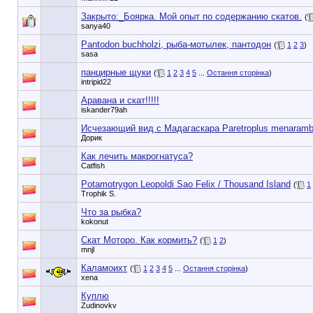
Закрыто:_
Боярка. Мой опыт по содержанию скатов.
(
sanya40
Pantodon buchholzi, рыба-мотылек, пантодон
(
1
2
3
)
sasa
панцирные щуки
(
1
2
3
4
5
...
Остання сторінка
)
intripid22
Аравана и скат!!!!!
iskander79ah
Исчезающий вид с Мадагаскара Paretroplus menaram
Дорик
Как лечить макрогнатуса?
Catfish
Potamotrygon Leopoldi Sao Felix / Thousand Island
(
1
Trophik S.
Что за рыбка?
kokonut
Скат Моторо. Как кормить?
(
1
2
)
mnjl
Каламоихт
(
1
2
3
4
5
...
Остання сторінка
)
xena
Куплю
Zudinovkv