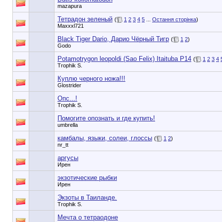
mazapura
Тетрадон зеленый
(
1
2
3
4
5
...
Остання сторінка
)
Maxxxl721
Black Tiger Dario, Дарио Чёрный Тигр
(
1
2
)
Godo
Potamotrygon leopoldi (Sao Felix) Itaituba P14
(
1
2
3
4
Trophik S.
Куплю черного ножа!!!
Glostrider
Опс...!
Trophik S.
Помогите опознать и где купить!
umbrella
камбалы, языки, солеи, глоссы
(
1
2
)
nr_tt
аргусы
Ирен
экзотические рыбки
Ирен
Экзоты в Таиланде.
Trophik S.
Мечта о тетраодоне