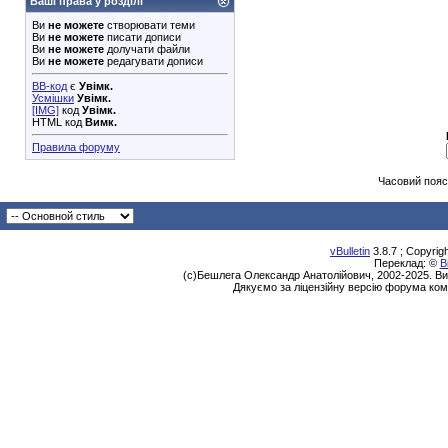
Ваші права у розділі
Ви
не можете
створювати теми
Ви
не можете
писати дописи
Ви
не можете
долучати файли
Ви
не можете
редагувати дописи
BB-код
є
Увімк.
Усмішки
Увімк.
[IMG]
код
Увімк.
HTML код
Вимк.
Правила форуму
Часовий пояс
vBulletin
3.8.7 ; Copyrig
Переклад: ©
В
(с)Бешлега Олександр Анатолійович, 2002-2025. Ви
Дякуємо за ліцензійну версію форума ком