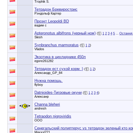
Trophik S.
Тетрадон Бревирострис
Рэндольф Картер
Проэкт Leopoldi BD
вадим с
Apteronotus albifrons (черный нож)
(
1
2
3
4
5
...
Остання 
Slesh
Synbranchus marmoratus
(
1
2
)
Vlados
Экзотика в цихлиднике 450л
egore261282
Тетрадон ест сухой корм :)
(
1
2
)
Александр_GP_84
Нужна помощь.
flyboy
Datnioides-Тигровые окуни
(
1
2
3
4
)
Алексанр
Channa bleheri
andresh
Тetraodon nigroviridis
ООО
Сенегальский полиптерус vs тетрадон зеленый кто ко
Maxxxl721