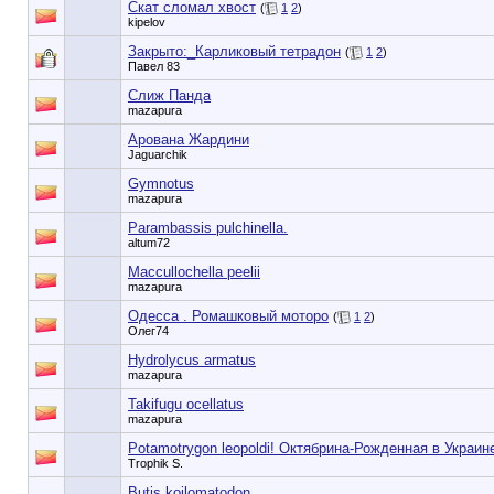
Скат сломал хвост
(
1
2
)
kipelov
Закрыто:_
Карликовый тетрадон
(
1
2
)
Павел 83
Слиж Панда
mazapura
Арована Жардини
Jaguarchik
Gymnotus
mazapura
Parambassis pulchinella.
altum72
Maccullochella peelii
mazapura
Одесса . Ромашковый моторо
(
1
2
)
Олег74
Hydrolycus armatus
mazapura
Takifugu ocellatus
mazapura
Potamotrygon leopoldi! Октябрина-Рожденная в Украин
Trophik S.
Butis koilomatodon