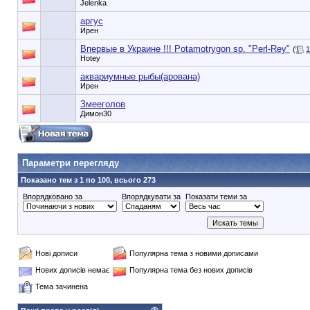
Jelenka
аргус
Ирен
Впервые в Украине !!! Potamotrygon sp. "Perl-Rey"
(
1
Hotey
аквариумные рыбы(арована)
Ирен
Змееголов
Димон30
90353748e6549cd1148d01dde3b3bc75
Параметри перегляду
Показано тем з 1 по 100, всього 273
Впорядковано за
Впорядкувати за
Показати теми за
Нові дописи
Популярна тема з новими дописами
Нових дописів немає
Популярна тема без нових дописів
Тема зачинена