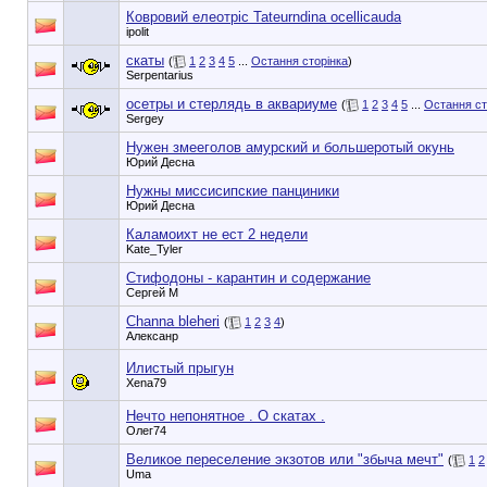
Ковровий елеотріс Tateurndina ocellicauda
ipolit
скаты
(
1
2
3
4
5
...
Остання сторінка
)
Serpentarius
осетры и стерлядь в аквариуме
(
1
2
3
4
5
...
Остання ст
Sergey
Нужен змееголов амурский и большеротый окунь
Юрий Десна
Нужны миссисипские панциники
Юрий Десна
Каламоихт не ест 2 недели
Kate_Tyler
Стифодоны - карантин и содержание
Сергей М
Channa bleheri
(
1
2
3
4
)
Алексанр
Илистый прыгун
Xena79
Нечто непонятное . О скатах .
Олег74
Великое переселение экзотов или "збыча мечт"
(
1
2
Uma