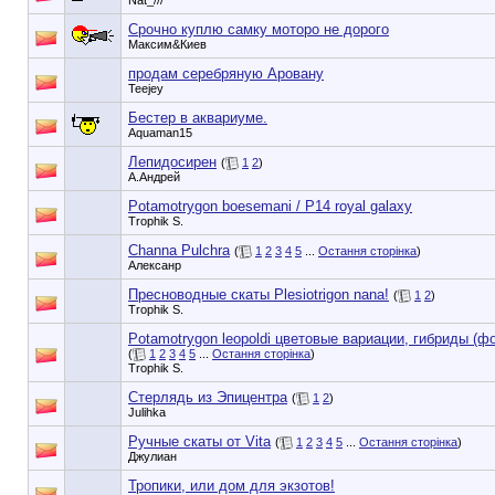
Nat_///
Срочно куплю самку моторо не дорого
Максим&Киев
продам серебряную Аровану
Teejey
Бестер в аквариуме.
Aquaman15
Лепидосирен
(
1
2
)
А.Андрей
Potamotrygon boesemani / P14 royal galaxy
Trophik S.
Channa Pulchra
(
1
2
3
4
5
...
Остання сторінка
)
Алексанр
Пресноводные скаты Plesiotrigon nana!
(
1
2
)
Trophik S.
Potamotrygon leopoldi цветовые вариации, гибриды (фо
(
1
2
3
4
5
...
Остання сторінка
)
Trophik S.
Стерлядь из Эпицентра
(
1
2
)
Julihka
Ручные скаты от Vita
(
1
2
3
4
5
...
Остання сторінка
)
Джулиан
Тропики, или дом для экзотов!