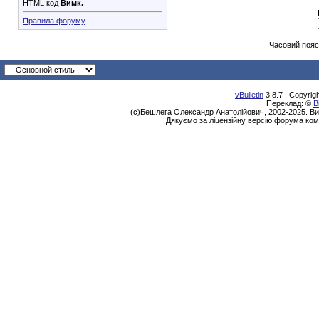
HTML код
Вимк.
Правила форуму
Часовий пояс
vBulletin
3.8.7 ; Copyrig
Переклад: ©
В
(с)Бешлега Олександр Анатолійович, 2002-2025. Ви
Дякуємо за ліцензійну версію форума ком