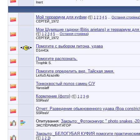
Inert
Мой террариум для куфии
(
1
2
3
4
5
...
Остання сторінка
СЕРГЕЙ_1972
Мои Шумящие гадюки (Bitis arietans) и террариум для
(
1
2
3
4
5
...
Остання сторінка
)
СЕРГЕЙ_1972
Помогите с выбором питона, удава
D1m41k
Помогите распознать.
Trophik S.
Помогите определить вид. Тайская змея.
LeXuS Azazello
Тонкохвостый полоз самец С/У
Yaroslaff
Кормление (фото)
(
1
2
3
4
)
SSReaV
Отчет: Разведение обыкновенного удава (Boa constrict
SSReaV
Опитування:
Закрыто:_
Фотоконкурс " photo snakes -20
ЭКСПЕРИМЕНТАТОР
Закрыто:_
БЕЛОГУБАЯ КУФИЯ помогите практическими
(
1
2
3
)