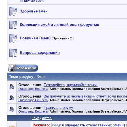
Другие змеи
Здоровье змей
Коллекции змей и личный опыт форумчан
Новичкам (змеи)
(Присутніх - 2 )
Вопросы содержания
Теми розділу
: Змеи
Оголошення
:
Пожалуйста, оценивайте темы.
Олександр Бешлега
(
Administrator. Голова правління Всеукраїнської А
Оголошення
:
Вы получите исчерпывающий ответ, если посл
Олександр Бешлега
(
Administrator. Голова правління Всеукраїнської А
Оголошення
:
Правила форуму
Олександр Бешлега
(
Administrator. Голова правління Всеукраїнської А
Тема
/
Автор
Важливо:
Учимся определять отечественных змей
(