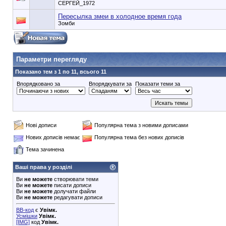
СЕРГЕЙ_1972
Пересылка змеи в холодное время года
Зомби
90353748e6549cd1148d01dde3b3bc75
Параметри перегляду
Показано тем з 1 по 11, всього 11
Впорядковано за
Впорядкувати за
Показати теми за
Нові дописи
Популярна тема з новими дописами
Нових дописів немає
Популярна тема без нових дописів
Тема зачинена
Ваші права у розділі
Ви
не можете
створювати теми
Ви
не можете
писати дописи
Ви
не можете
долучати файли
Ви
не можете
редагувати дописи
BB-код
є
Увімк.
Усмішки
Увімк.
[IMG]
код
Увімк.