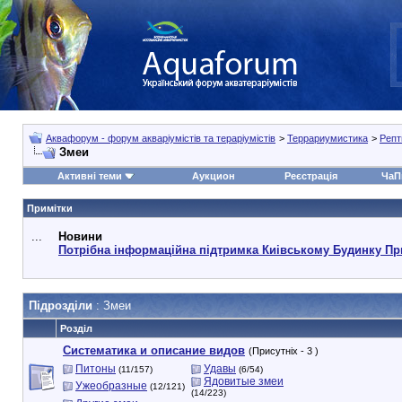
Аквафорум - форум акваріумістів та тераріумістів
>
Террариумистика
>
Репт
Змеи
Активні теми
Аукцион
Реєстрація
ЧаП
Примітки
...
Новини
Потрібна інформаційна підтримка Киівському Будинку Пр
Підрозділи
: Змеи
Розділ
Систематика и описание видов
(Присутніх - 3 )
Питоны
Удавы
(11/157)
(6/54)
Ядовитые змеи
Ужеобразные
(12/121)
(14/223)