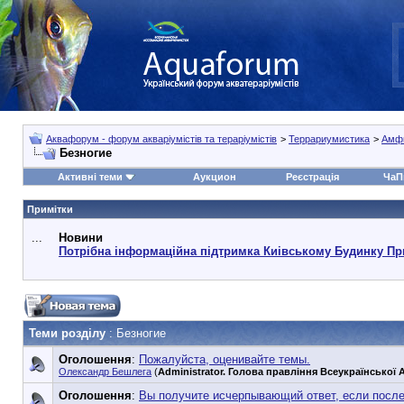
Аквафорум - форум акваріумістів та тераріумістів
>
Террариумистика
>
Амф
Безногие
Активні теми
Аукцион
Реєстрація
ЧаП
Примітки
...
Новини
Потрібна інформаційна підтримка Киівському Будинку Пр
Теми розділу
: Безногие
Оголошення
:
Пожалуйста, оценивайте темы.
Олександр Бешлега
(
Administrator. Голова правління Всеукраїнської А
Оголошення
:
Вы получите исчерпывающий ответ, если посл