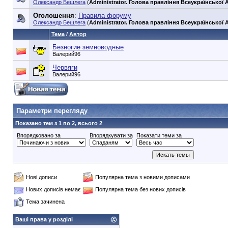
Олександр Бешлега
(
Administrator. Голова правління Всеукраїнської А
Оголошення
:
Правила форуму
Олександр Бешлега
(
Administrator. Голова правління Всеукраїнської А
Тема
/
Автор
Безногие земноводные
Валерий96
Червяги
Валерий96
90353748e6549cd1148d01dde3b3bc75
Параметри перегляду
Показано тем з 1 по 2, всього 2
Впорядковано за
Впорядкувати за
Показати теми за
Нові дописи
Популярна тема з новими дописами
Нових дописів немає
Популярна тема без нових дописів
Тема зачинена
Ваші права у розділі