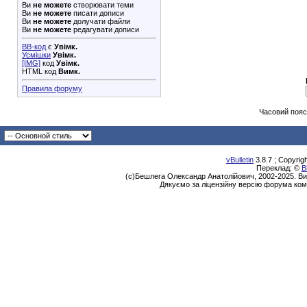
Ви
не можете
створювати теми
Ви
не можете
писати дописи
Ви
не можете
долучати файли
Ви
не можете
редагувати дописи
BB-код
є
Увімк.
Усмішки
Увімк.
[IMG]
код
Увімк.
HTML код
Вимк.
Правила форуму
Часовий пояс
vBulletin
3.8.7 ; Copyrig
Переклад: ©
В
(с)Бешлега Олександр Анатолійович, 2002-2025. Ви
Дякуємо за ліцензійну версію форума ком