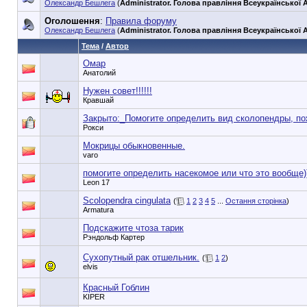
Олександр Бешлега
(
Administrator. Голова правління Всеукраїнської А
Оголошення
:
Правила форуму
Олександр Бешлега
(
Administrator. Голова правління Всеукраїнської А
Тема
/
Автор
Омар
Анатолий
Нужен совет!!!!!!
Кравшай
Закрыто:_
Помогите определить вид сколопендры, по
Рокси
Мокрицы обыкновенные.
varo
помогите определить насекомое или что это вообще)
Leon 17
Scolopendra cingulata
(
1
2
3
4
5
...
Остання сторінка
)
Armatura
Подскажите чтоза тарик
Рэндольф Картер
Сухопутный рак отшельник.
(
1
2
)
elvis
Красный Гоблин
KIPER