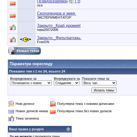
Псевдоскорпион
(
1
2
)
oza
Сколопендра и змея.
ЭКСПЕРИМЕНТАТОР
Закрыто:_
Краб дромия!
nata20072008
Закрыто:_
Фильтраторы.
FreeON
90353748e6549cd1148d01dde3b3bc75
Параметри перегляду
Показано тем з 1 по 24, всього 24
Впорядковано за
Впорядкувати за
Показати теми за
Нові дописи
Популярна тема з новими дописами
Нових дописів немає
Популярна тема без нових дописів
Тема зачинена
Ваші права у розділі
Ви
не можете
створювати теми