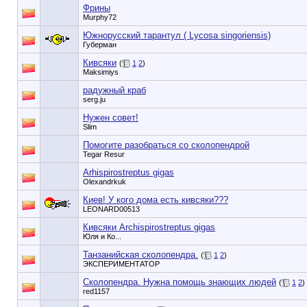
Фрины
Murphy72
Южнорусский тарантул ( Lycosa singoriensis)
Губерман
Кивсяки
(
1
2
)
Maksimiys
радужный краб
serg.ju
Нужен совет!
Slim
Помогите разобраться со сколопендрой
Tegar Resur
Arhispirostreptus gigas
Olexandrkuk
Киев! У кого дома есть кивсяки???
LEONARD00513
Кивсяки Archispirostreptus gigas
Юля и Ко...
Танзанийская сколопендра.
(
1
2
)
ЭКСПЕРИМЕНТАТОР
Сколопендра. Нужна помощь знающих людей
(
1
2
)
red1157