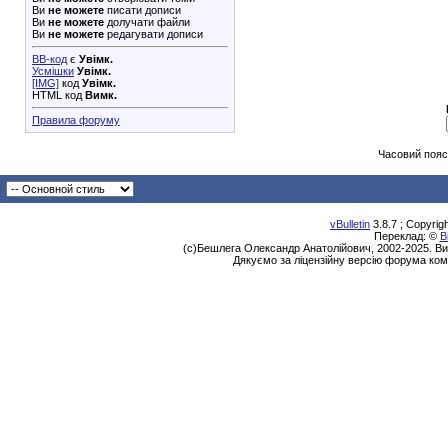
Ви
не можете
писати дописи
Ви
не можете
долучати файли
Ви
не можете
редагувати дописи
BB-код
є
Увімк.
Усмішки
Увімк.
[IMG]
код
Увімк.
HTML код
Вимк.
Правила форуму
Часовий пояс
vBulletin
3.8.7 ; Copyrig
Переклад: ©
В
(с)Бешлега Олександр Анатолійович, 2002-2025. Ви
Дякуємо за ліцензійну версію форума ком