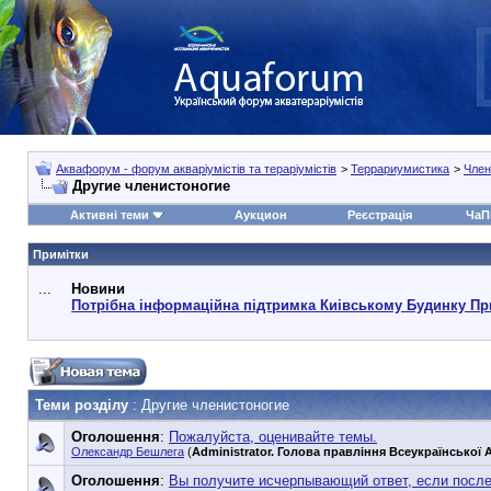
Аквафорум - форум акваріумістів та тераріумістів
>
Террариумистика
>
Член
Другие членистоногие
Активні теми
Аукцион
Реєстрація
ЧаП
Примітки
...
Новини
Потрібна інформаційна підтримка Киівському Будинку Пр
Теми розділу
: Другие членистоногие
Оголошення
:
Пожалуйста, оценивайте темы.
Олександр Бешлега
(
Administrator. Голова правління Всеукраїнської А
Оголошення
:
Вы получите исчерпывающий ответ, если посл