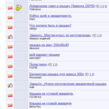
Добавление ламп в крышку Природа 150*50
(
1
2
3
)
Odinokun
Kolhoz punk в аквариумисте.
Dani
Что должно быть в крышке?
vffmkl
Закрыто:_
Мастер-класс по изготовлению.
(
1
2
)
Иваныч водяной
крышка на акву 150х40х40
Abssent
мой вариант крышки
виктор67
Полистирол
(
1
2
)
FOFIK
Бюджетная крышка для акваса 300л
(
1
2
)
Rossinant
Закрыто:_
Нужно изготовление аквариумной крышки
bulk
Крышка на угловой аквариум.
COJIb-ka
Крышка на уловой аквариум
BerkuTos