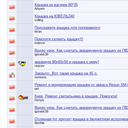
Крышка из вагонки 80*35
Artyem
Крышка на ЮВЕЛЬ240
solling
Подскажите крышка для попорамного
teran
Помогите склеить крышку!!!
Indevor
Видео урок: Как сделать аквариумную крышку из ПВ
igorekk39
аквариум 90х60х50 и крышка к нему!
reactor
Закрыто:_
Вот такая крышка на 45 л.
nonsens
Ремонт и модернизация крышки от акваса Resun SM-
pel
Киев, Ремонт светильника в крышке. Помогите!
Denyis
Видео урок: Как сделать аквариумную крышку из ПВ
igorekk39
Отличная (от других) крышка в бюджетном исполнен
BezNik