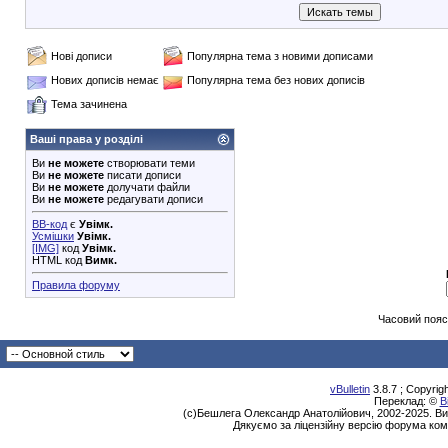
Нові дописи
Популярна тема з новими дописами
Нових дописів немає
Популярна тема без нових дописів
Тема зачинена
Ваші права у розділі
Ви
не можете
створювати теми
Ви
не можете
писати дописи
Ви
не можете
долучати файли
Ви
не можете
редагувати дописи
BB-код
є
Увімк.
Усмішки
Увімк.
[IMG]
код
Увімк.
HTML код
Вимк.
Правила форуму
Часовий пояс
vBulletin
3.8.7 ; Copyrig
Переклад: ©
В
(с)Бешлега Олександр Анатолійович, 2002-2025. Ви
Дякуємо за ліцензійну версію форума ком