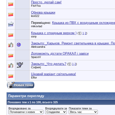
Просто..делай сам!
Fish"ka
Обнова крышки
leo022
Переміщено:
Крышка из ПВХ с воздушным охложден
mikovlad
Крышка с откидным верхом )
(
1
2
)
siviy
Закрыто:_
Харьков. Ремонт светильника в крышке. По
Aleksandra
Допоможіть дістати ОРАКАЛ і завіси
SpaceV
Закрыто:_
Что делать?
(
1
2
)
София)
Цікавий варіант світильника!
Effor
90353748e6549cd1148d01dde3b3bc75
Параметри перегляду
Показано тем з 1 по 100, всього 325
Впорядковано за
Впорядкувати за
Показати теми за