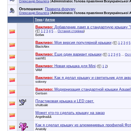
Олександр Бешлега
(
Administrator. Голова правління Всеукраїнської А
Оголошення
:
Правила форуму
Олександр Бешлега
(
Administrator. Голова правління Всеукраїнської А
Тема
/
Автор
Важливо:
Добавление ламп в стандартную крышку "
(
1
2
3
4
5
...
Остання сторінка
)
Бобик
Важливо:
Моя версия популярной крышки
(
1
2
3
4
5
BlackAlex
Важливо:
Еще один вариант крышки
(
1
2
3
4
5
...
Ост
sash81
Важливо:
Новая крышка для Mini
(
1
2
)
VAM
Важливо:
Как я делал крышку и светильник для акв
solovey
Важливо:
Модернизация стандартной крышки Aquael
Gertsen
Пластиковая крышка и LED свет.
shultsale
Может кто-то сделать крышку на заказ
Angelina&&
Как я сделал крышку из алюминиевых профилей.Фот
Anatoliy