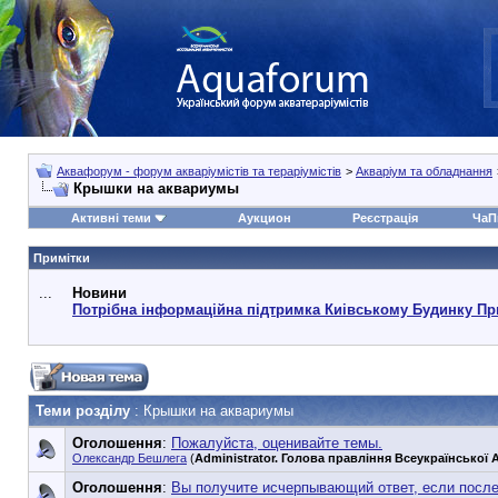
Аквафорум - форум акваріумістів та тераріумістів
>
Акваріум та обладнання
Крышки на аквариумы
Активні теми
Аукцион
Реєстрація
ЧаП
Примітки
...
Новини
Потрібна інформаційна підтримка Киівському Будинку Пр
Теми розділу
: Крышки на аквариумы
Оголошення
:
Пожалуйста, оценивайте темы.
Олександр Бешлега
(
Administrator. Голова правління Всеукраїнської А
Оголошення
:
Вы получите исчерпывающий ответ, если посл