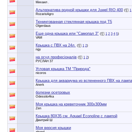
Михаил .
Альтернатива родной крышки для Juwel RIO 400
(
1
RozarioAgro
Тюнингованная стеклянная крышка под Т5
Olgerdaus
Еще одна крышка или "Самопал 3"
(
1
2
3
4
5
)
VAM
Крышка с ПВХ на 24л.
(
1
2
)
ngy
на осуд професіоналів
(
1
2
)
РУСЛАН 37
Угловая крышка ТМ "Природа"
nicoros
Крышка для аквариума из вспененного ПВХ на лампа
Anerk
болезни осетровых
Odessito4ka
Моя крышка на креветочник 300х300мм
Zen
Крышка 80Х35 см. Aquael Econoline с лампой
Дмитрий Ш
Моя версия крышки
alrond