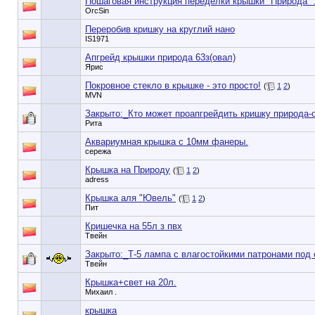
Пошаговая инструкция переделки крышки "Природа" 1
OrcSin
Переробив кришку на круглий нано
IS1971
Апгрейд крышки природа 63з(овал)
Ярис
Покровное стекло в крышке - это просто!
(
1
2
)
MVN
Закрыто:_
Кто может проапгрейдить кришку природа-
Рита
Аквариумная крышка с 10мм фанеры.
сережа
Крышка на Природу
(
1
2
)
adress
Крышка аля "Ювель"
(
1
2
)
Пит
Кришечка на 55л з пвх
Твейн
Закрыто:_
Т-5 лампа с влагостойкими патронами под
Твейн
Крышка+свет на 20л.
Михаил .
крышка