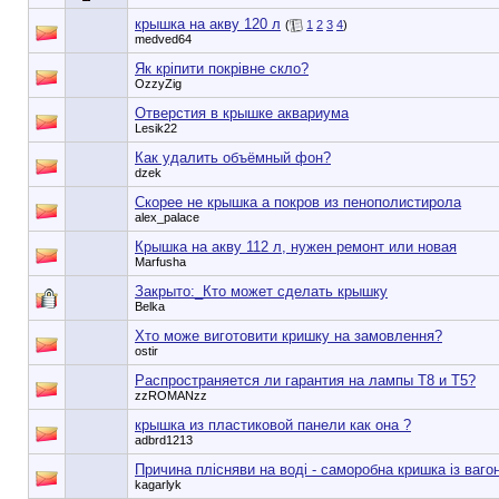
крышка на акву 120 л
(
1
2
3
4
)
medved64
Як кріпити покрівне скло?
OzzyZig
Отверстия в крышке аквариума
Lesik22
Как удалить объёмный фон?
dzek
Скорее не крышка а покров из пенополистирола
alex_palace
Крышка на акву 112 л, нужен ремонт или новая
Marfusha
Закрыто:_
Кто может сделать крышку
Belka
Хто може виготовити кришку на замовлення?
ostir
Распространяется ли гарантия на лампы Т8 и Т5?
zzROMANzz
крышка из пластиковой панели как она ?
adbrd1213
Причина плісняви на воді - саморобна кришка із ваг
kagarlyk