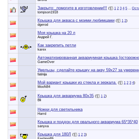
Закрыто:_
помогите в изготовлении!!!
(
1
2
3
4
5
...
Оста
tompson1918
Крышка для акваса с моими любимцами
(
1
2
)
dgerod
Моя крышка на 20 л
Андрей Г.
Как закрепить петли
karex
Автоматизированная аквариумная крышка (осторожно
GameOver
Умельцы, сделайте крышку на акву 59х27 за умеренн
fatinija
Мой вариант крышки из стекла и зеркала.
(
1
2
3
4
)
MooN84
Крышка для аквариума 80x35
(
1
2
)
Bli
Ножки для светильника
Harrd
Крышка и поддон для овального аквариума 65*35*40
sanyxa
Крышка для 180Л
(
1
2
3
)
Fashion89