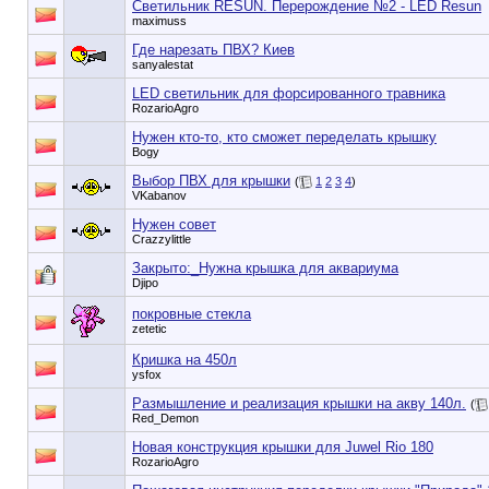
Светильник RESUN. Перерождение №2 - LED Resun
maximuss
Где нарезать ПВХ? Киев
sanyalestat
LED светильник для форсированного травника
RozarioAgro
Нужен кто-то, кто сможет переделать крышку
Bogy
Выбор ПВХ для крышки
(
1
2
3
4
)
VKabanov
Нужен совет
Crazzylittle
Закрыто:_
Нужна крышка для аквариума
Djipo
покровные стекла
zetetic
Кришка на 450л
ysfox
Размышление и реализация крышки на акву 140л.
(
Red_Demon
Новая конструкция крышки для Juwel Rio 180
RozarioAgro