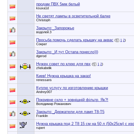
продам ПВХ 5мм белый
ksuxa1d
Не светят лампы в осветительной балке
Christoph
Закрыто:_
Запорожье
водолей.3
Просьба помочь сделать крышку на аквас
(
1
2
)
Сократ
Закрыто:_
И тут Остапа понесло)))
dgerod
Нужен совет по клею для пвх
(
1
2
)
zhekabelik
Киев! Нужна крышка на заказ!
renessans
Куплю услугу по изготовлению крышки
Andrey007
Покривне скло + зовнішній фільтр. Як?!
Володимир Романович
Закрыто:_
Держатели для ламп Т8-Т5
Franklin
Нужна крышка под 2 T8 15 см на 50 л (50x25см) с и
rupert