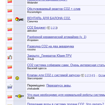
Wolander
Обслуживаемый реактор СО2 + слив
RozarioAgro
ВЕНТИЛЬ ДЛЯ БАЛОНА СО2.
Санычка
СО2 Бюджет
(
1
2
3
)
alekobor
Разборной керамический атомайзер (v. 1)
Игоревич
Разводка СО2 на два аквариума
rossino
Закрыто:_
Генератор Юрия-ТPV
Эльф
CO2 система собираем сами. Очень интересная статья
Василий одесса
Клапан для СО2 с системой запуска
(
1
2
3
4
5
...
Остан
Starcomputer
Переміщено:
Перезапуск аквы,
zhekabelik
Что еще необходимо для нормальной роботы системы
Ra40k
Попадание воды в систему подачи СО2. Что делать?