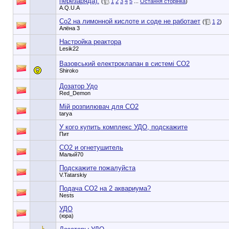
перезаряда).
(
1
2
3
4
5
...
Остання сторінка
)
A.Q.U.A
Со2 на лимонной кислоте и соде не работает
(
1
2
)
Алёна 3
Настройка реактора
Lesik22
Вазовський електроклапан в системі СО2
Shiroko
Дозатор Удо
Red_Demon
Мій розпилювач для CO2
tarya
У кого купить комплекс УДО, подскажите
Пит
СО2 и огнетушитель
Малый70
Подскажите пожалуйста
V.Tatarskiy
Подача СО2 на 2 аквариума?
Nests
УДО
(юра)