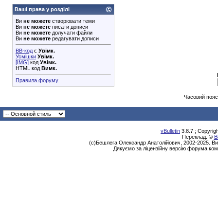
Ваші права у розділі
Ви
не можете
створювати теми
Ви
не можете
писати дописи
Ви
не можете
долучати файли
Ви
не можете
редагувати дописи
BB-код
є
Увімк.
Усмішки
Увімк.
[IMG]
код
Увімк.
HTML код
Вимк.
Правила форуму
Часовий пояс
vBulletin
3.8.7 ; Copyrig
Переклад: ©
В
(с)Бешлега Олександр Анатолійович, 2002-2025. Ви
Дякуємо за ліцензійну версію форума ком