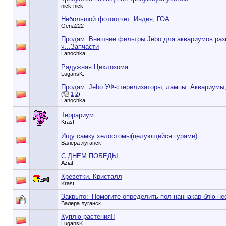
nick-nick
Небольшой фотоотчет. Индия, ГОА
Gena222
Продам. Внешние фильтры Jebo для аквариумов раз
ч...Запчасти
Lanochka
Радужная Цихлозома
LugansK.
Продам. Jebo УФ-стерилизаторы, лампы. Аквариумы,
(
1
2
)
Lanochka
Террариум
Krast
Ищу самку хелостомы(целующийся гурами).
Валера луганск
С ДНЕМ ПОБЕДЫ
Aziat
Креветки. Кристалл
Krast
Закрыто:_
Помогите определить пол наннакар блю не
Валера луганск
Куплю растения!!
LugansK.