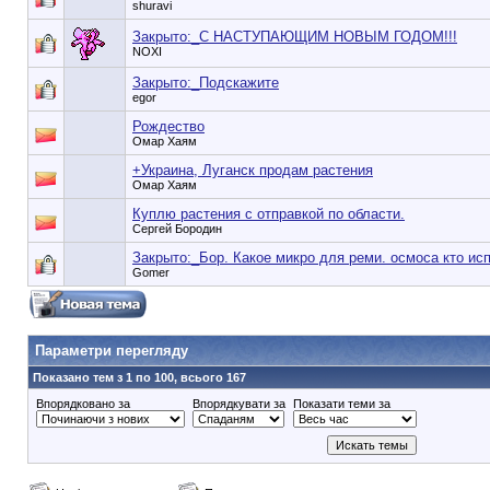
shuravi
Закрыто:_
С НАСТУПАЮЩИМ НОВЫМ ГОДОМ!!!
NOXI
Закрыто:_
Подскажите
egor
Рождество
Омар Хаям
+Украина, Луганск продам растения
Омар Хаям
Куплю растения с отправкой по области.
Сергей Бородин
Закрыто:_
Бор. Какое микро для реми. осмоса кто ис
Gomer
90353748e6549cd1148d01dde3b3bc75
Параметри перегляду
Показано тем з 1 по 100, всього 167
Впорядковано за
Впорядкувати за
Показати теми за