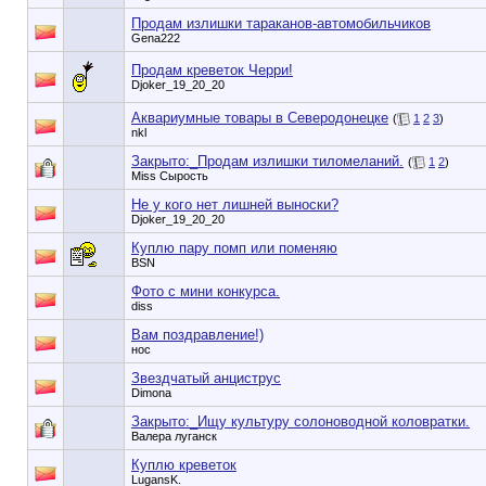
Продам излишки тараканов-автомобильчиков
Gena222
Продам креветок Черри!
Djoker_19_20_20
Аквариумные товары в Северодонецке
(
1
2
3
)
nkl
Закрыто:_
Продам излишки тиломеланий.
(
1
2
)
Miss Сырость
Не у кого нет лишней выноски?
Djoker_19_20_20
Куплю пару помп или поменяю
BSN
Фото с мини конкурса.
diss
Вам поздравление!)
нос
Звездчатый анциструс
Dimona
Закрыто:_
Ищу культуру солоноводной коловратки.
Валера луганск
Куплю креветок
LugansK.