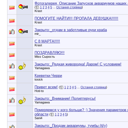
Фотогалерея, Описание Запусков аквариумов наших
(
1
2
3
4
5
...
Остання сторінка
)
Krast
ПОМОГИТЕ НАЙТИ!!! ПРОПАЛА ДЕВУШКА!!!!!!
Krast
Закрыто:_
отдам в заботливые руки краба
mir_
C 8 МАРТА!!!!!
Krast
ПОЗДРАВЛЯЮ!!!
Miss Сырость
Закрыто:_
Редкая живородка! Даром! С условием!
Yamagawa
Креветки Черри
tosick
Привет всем!
(
1
2
3
4
5
...
Остання сторінка
)
Hoti-to
Закрыто:_
Внимание! Полиптерусы!
Yamagawa
Померяемся у кого больше? ;) Значения параметров 
области
(
1
2
3
4
5
)
Sani4
Закрыто:_
Продам аквариумы, тумбы (б/у)