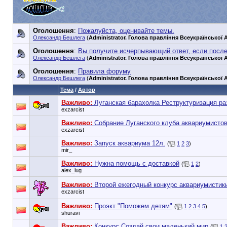
Оголошення
:
Пожалуйста, оценивайте темы.
Олександр Бешлега
(
Administrator. Голова правління Всеукраїнської А
Оголошення
:
Вы получите исчерпывающий ответ, если посл
Олександр Бешлега
(
Administrator. Голова правління Всеукраїнської А
Оголошення
:
Правила форуму
Олександр Бешлега
(
Administrator. Голова правління Всеукраїнської А
Тема
/
Автор
Важливо:
Луганская барахолка Реструктуризация р
exzarcist
Важливо:
Собрание Луганского клуба аквариумисто
exzarcist
Важливо:
Запуск аквариума 12л.
(
1
2
3
)
mir_
Важливо:
Нужна помощь с доставкой
(
1
2
)
alex_lug
Важливо:
Второй ежегодный конкурс аквариумистик
exzarcist
Важливо:
Проэкт "Поможем детям"
(
1
2
3
4
5
)
shuravi
Важливо:
Конкурс Создай свои маленький мир
(
1