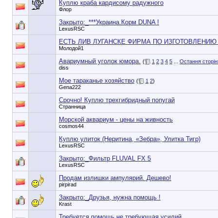
Куплю краба кардисому радужного
Флор
Закрыто:_
***Украина.Корм DUNA !
LexusRSC
ЕСТЬ ЛИВ ЛУГАНСКЕ ФИРМА ПО ИЗГОТОВЛЕНИЮ
Молодой1
Авариумный уголок юмора.
(
1
2
3
4
5
...
Остання сторін
diss
Мое тараканье хозяйство
(
1
2
)
Gena222
Срочно! Куплю трехгибридный попугай
Странница
Морской аквариум - цены на живность
cosmos44
Куплю улиток (Неритина, «Зебра», Улитка Тигр)
LexusRSC
Закрыто:_
Фильтр FLUVAL FX 5
LexusRSC
Продам излишки ампулярий. Дешево!
pirpirad
Закрыто:_
Друзья, нужна помощь !
Krast
Требуется помощь не требующая усилий