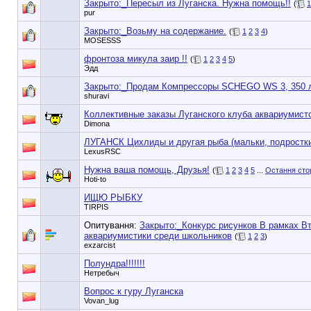
Закрыто:_
Пересыл из Луганска. Нужна помощь!!
(
1
pur
Закрыто:_
Возьму на содержание.
(
1
2
3
4
)
MOSESSS
фронтоза микула заир !!
(
1
2
3
4
5
)
Эдд
Закрыто:_
Продам Компрессоры SCHEGO WS 3, 350 л/
shuravi
Коллективные заказы Луганского клуба аквариумист
Dimona
ЛУГАНСК Цихлиды и другая рыба (мальки, подростки
LexusRSC
Нужна ваша помощь, Друзья!
(
1
2
3
4
5
...
Остання сто
Hoti-to
ИЩЮ РЫБКУ
TIRPIS
Опитування:
Закрыто:_
Конкурс рисунков В рамках В
аквариумистики среди школьников
(
1
2
3
)
exzarcist
Полундра!!!!!!!
Нетребыч
Вопрос к гуру Луганска
Vovan_lug