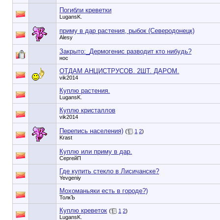
Погибли креветки
LugansK.
приму в дар растения, рыбок (Северодонецк)
Alesy
Закрыто:_
Дермогенис разводит кто нибудь?
нос
ОТДАМ АНЦИСТРУСОВ. 2ШТ. ДАРОМ.
vik2014
Куплю растения.
LugansK.
Куплю кристаллов
vik2014
Перепись населения)
(
1
2
)
Krast
Куплю или приму в дар.
СергейП
Где купить стекло в Лисичанске?
Yevgeniy
Мохоманьяки есть в городе?)
ТолкЪ
Куплю креветок
(
1
2
)
LugansK.