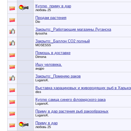
Куплю, приму в дар
любовь 25
Продам растения
Dio
Закрыто:_
Работающие магазины Луганска
ilyousha
Закрыто:_
Баллон СО2 полный
MOSESSS
Помощь в доставке
Dimona
Ищу человека.
андро
Закрыто:_
Поменяю раков
LugansK.
Выставка харациновых и живородящих рыб в Харько
diss
Куплю самца синего флоридского рака
LugansK.
Приму в дар растения рыб ракообразных
LugansK.
Приму в дар
любовь 25