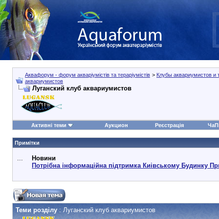
Аквафорум - форум акваріумістів та тераріумістів
>
Клубы аквариумистов и 
аквариумистов
Луганский клуб аквариумистов
Активні теми
Аукцион
Реєстрація
ЧаП
Примітки
...
Новини
Потрібна інформаційна підтримка Киівському Будинку Пр
Теми розділу
: Луганский клуб аквариумистов