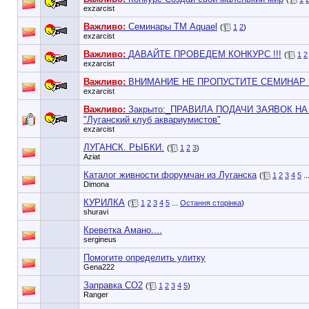
exzarcist
Важливо:
Семинары ТМ Aquael
(
1
2
)
exzarcist
Важливо:
ДАВАЙТЕ ПРОВЕДЕМ КОНКУРС !!!
(
1
2
exzarcist
Важливо:
ВНИМАНИЕ НЕ ПРОПУСТИТЕ СЕМИНАР !
exzarcist
Важливо:
Закрыто:_
ПРАВИЛА ПОДАЧИ ЗАЯВОК НА
"Луганский клуб аквариумистов"
exzarcist
ЛУГАНСК. РЫБКИ.
(
1
2
3
)
Aziat
Каталог живности форумчан из Луганска
(
1
2
3
4
5
..
Dimona
КУРИЛКА
(
1
2
3
4
5
...
Остання сторінка
)
shuravi
Креветка Амано....
sergineus
Помогите определить улитку
Gena222
Заправка СО2
(
1
2
3
4
5
)
Ranger