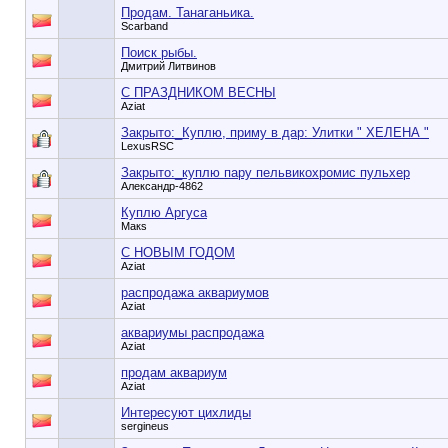
Продам. Танаганьика.
Scarband
Поиск рыбы.
Дмитрий Литвинов
С ПРАЗДНИКОМ ВЕСНЫ
Aziat
Закрыто:_
Куплю, приму в дар: Улитки " ХЕЛЕНА "
LexusRSC
Закрыто:_
куплю пару пельвикохромис пульхер
Александр-4862
Куплю Аргуса
Макs
С НОВЫМ ГОДОМ
Aziat
распродажа аквариумов
Aziat
аквариумы распродажа
Aziat
продам аквариум
Aziat
Интересуют цихлиды
sergineus