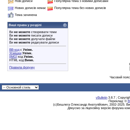
Нові дописи
Популярна тема з новими дописами
Нових дописів немає
Популярна тема без нових дописів
Тема зачинена
Ваші права у розділі
Ви
не можете
створювати теми
Ви
не можете
писати дописи
Ви
не можете
долучати файли
Ви
не можете
редагувати дописи
BB-код
є
Увімк.
Усмішки
Увімк.
[IMG]
код
Увімк.
HTML код
Вимк.
Правила форуму
Часовий пояс
vBulletin
3.8.7 ; Copyrig
Переклад: ©
В
(с)Бешлега Олександр Анатолійович, 2002-2025. Ви
Дякуємо за ліцензійну версію форума ком