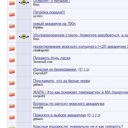
Осмолят- э питання !
Rius
Потрібна порада!!!
ucmiru
новый аквариум на 700л
Pablitto
Ультрапрозрачное стекло, (помогите разобраться, а н
Rius
проектирование морского холодного (+10) аквариума 1
vitalikigmbh
Підкажіть будь ласка
Зеленый сом
Изделия из биокерамики.
(
1
2
)
СергейZP
Подскажите, что за белые черви
gtblack
ЖАРА ! Кто как понижает температуру в МА (подручн
sergio83
Вопросы по запуску морского аквариума
kondrik
Помогите в выборе аквариума
(
1
2
3
)
gtblack
Красные водоросли: нормально ли и как побороть?