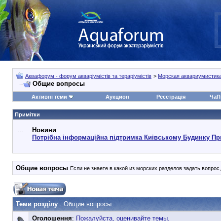
Аквафорум - форум акваріумістів та тераріумістів
>
Морская аквариумистик
Общие вопросы
Активні теми
Аукцион
Реєстрація
ЧаП
Примітки
...
Новини
Потрібна інформаційна підтримка Киівському Будинку Пр
Общие вопросы
Если не знаете в какой из морских разделов задать вопрос
Теми розділу
: Общие вопросы
Оголошення
:
Пожалуйста, оценивайте темы.