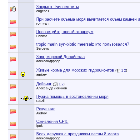
Закрыто:_
Биопеллеты
eugene1
При расчете объема моря вычитается объем камней и
ro-m-an
Посоветуйте, новый аквариум
Pablitto
tropic marin syn-biotic meersalz кто пользовался?
Sergeys
Заяц морской Долабелла
александррррр
Живые корма для морских гидробионтов
(
1
2
)
amitiev
Дайвинг
(
1
2
)
Александр Логинов
Нужна помощь в востоновлении моря
radzii
Ракушняк
AleKov
Оживлення СРК.
Ipek
Всех девушек с праздником весны 8 марта
александррррр