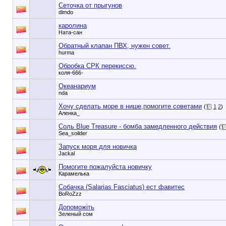
Сеточка от прыгунов
dimdo
каролина
Ната-сан
Обратный клапан ПВХ, нужен совет.
hurma
Обробка СРК перекиссю.
коля-666-
Океанариум
nda
Хочу сделать море в нише,помогите советами
(
1
2
)
Аленка_
Соль Blue Treasure - бомба замедленного действия
(
Sea_soilder
Запуск моря для новичка
Jackal
Помогите пожалуйста новичку
Карамелька
Собачка (Salarias Fasciatus) ест фавитес
BoRoZzz
Допоможіть
Зеленый сом