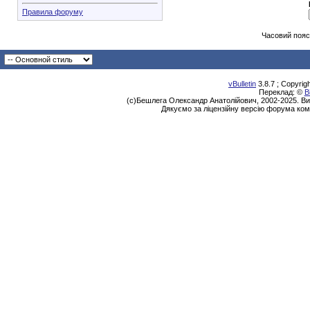
Правила форуму
Часовий пояс
vBulletin
3.8.7 ; Copyrig
Переклад: ©
В
(с)Бешлега Олександр Анатолійович, 2002-2025. Ви
Дякуємо за ліцензійну версію форума ком