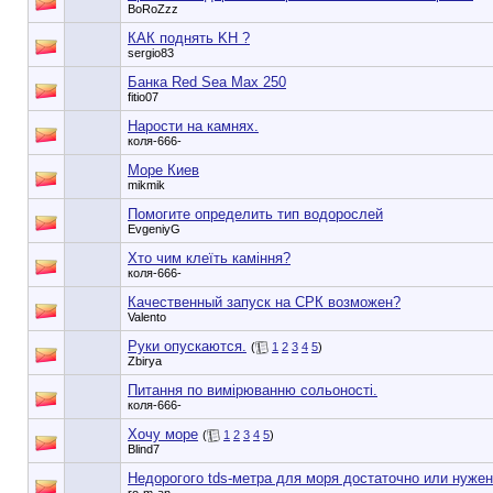
BoRoZzz
КАК поднять KH ?
sergio83
Банка Red Sea Max 250
fitio07
Нарости на камнях.
коля-666-
Море Киев
mikmik
Помогите определить тип водорослей
EvgeniyG
Хто чим клеїть каміння?
коля-666-
Качественный запуск на СРК возможен?
Valento
Руки опускаются.
(
1
2
3
4
5
)
Zbirya
Питання по вимірюванню сольоності.
коля-666-
Хочу море
(
1
2
3
4
5
)
Blind7
Недорогого tds-метра для моря достаточно или нуже