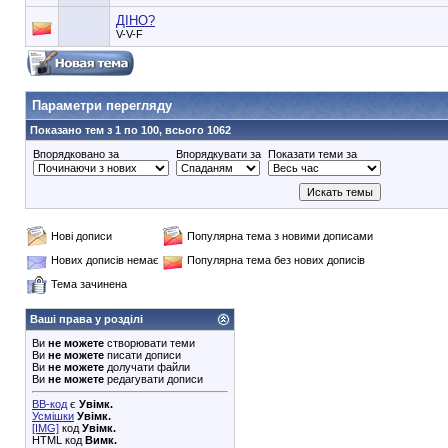
ДІНО?
V-V-F
90353748e6549cd1148d01dde3b3bc75
Параметри перегляду
Показано тем з 1 по 100, всього 1062
Впорядковано за
Впорядкувати за
Показати теми за
Нові дописи
Популярна тема з новими дописами
Нових дописів немає
Популярна тема без нових дописів
Тема зачинена
Ваші права у розділі
Ви
не можете
створювати теми
Ви
не можете
писати дописи
Ви
не можете
долучати файли
Ви
не можете
редагувати дописи
BB-код
є
Увімк.
Усмішки
Увімк.
[IMG]
код
Увімк.
HTML код
Вимк.