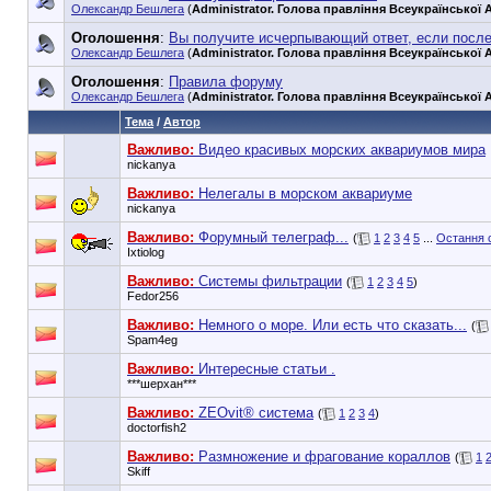
Олександр Бешлега
(
Administrator. Голова правління Всеукраїнської А
Оголошення
:
Вы получите исчерпывающий ответ, если посл
Олександр Бешлега
(
Administrator. Голова правління Всеукраїнської А
Оголошення
:
Правила форуму
Олександр Бешлега
(
Administrator. Голова правління Всеукраїнської А
Тема
/
Автор
Важливо:
Видео красивых морских аквариумов мира
nickanya
Важливо:
Нелегалы в морском аквариуме
nickanya
Важливо:
Форумный телеграф...
(
1
2
3
4
5
...
Остання 
Ixtiolog
Важливо:
Системы фильтрации
(
1
2
3
4
5
)
Fedor256
Важливо:
Немного о море. Или есть что сказать...
(
Spam4eg
Важливо:
Интересные статьи .
***шерхан***
Важливо:
ZEOvit® система
(
1
2
3
4
)
doctorfish2
Важливо:
Размножение и фрагование кораллов
(
1
Skiff