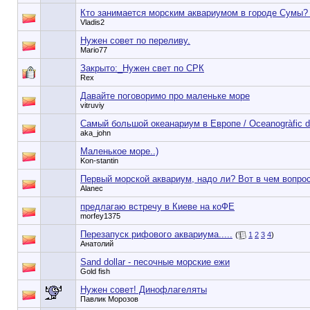
Кто занимается морским аквариумом в городе Сумы?
Vladis2
Нужен совет по переливу.
Mario77
Закрыто:_
Нужен свет по СРК
Rex
Давайте поговоримо про маленьке море
vitruviy
Самый большой океанариум в Европе / Oceanogràfic de
aka_john
Маленькое море..)
Kon-stantin
Первый морской аквариум, надо ли? Вот в чем вопрос
Alanec
предлагаю встречу в Киеве на коФЕ
morfey1375
Перезапуск рифового аквариума.....
(
1
2
3
4
)
Анатолий
Sand dollar - песочные морские ежи
Gold fish
Нужен совет! Динофлагеляты
Павлик Морозов