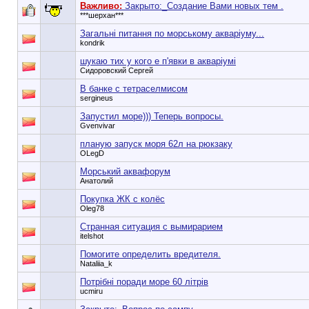
Важливо:
Закрыто:_
Создание Вами новых тем .
***шерхан***
Загальні питання по морському акваріуму...
kondrik
шукаю тих у кого е п'явки в акваріумі
Сидоровский Сергей
В банке с тетраселмисом
sergineus
Запустил море))) Теперь вопросы.
Gvenvivar
планую запуск моря 62л на рюкзаку
OLegD
Морський аквафорум
Анатолий
Покупка ЖК с колёс
Oleg78
Странная ситуация с вымирарием
itelshot
Помогите определить вредителя.
Nataliia_k
Потрібні поради море 60 літрів
ucmiru