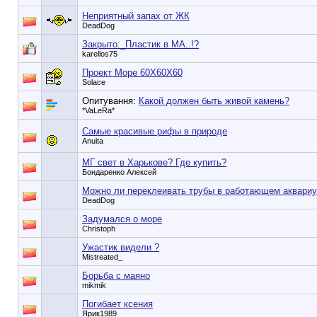
Неприятный запах от ЖК
DeadDog
Закрыто:_
Пластик в МА..!?
karellos75
Проект Море 60Х60Х60
Solace
Опитування:
Какой должен быть живой камень?
*VaLeRa*
Самые красивые рифы в природе
Anuita
МГ свет в Харькове? Где купить?
Бондаренко Алексей
Можно ли переклеивать трубы в работающем аквари
DeadDog
Задумался о море
Christoph
Ужастик видели ?
Mistreated_
Борьба с маяно
mikmik
Погибает ксения
Ярик1989