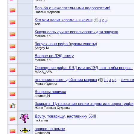
ro-m-an
Борьба с нежелательными водорослями!
Павлик Морозов
Кто чем клеит кораллы и камни
(
1
2
3
)
Aria
Какую соль лучше использовать для запуска
markel2771
Запуск нано рифа (нужны советы)
Sergey M
Вопрос по ЛЭД свету
markel2771
Освещение рифа: ЛЭД или неЛЭД, вот в чём вопрос.
MAKS_SEA
отключили свет: действия моряка
(
1
2
3
4
5
...
Остання
Роман Одесса
Вопросы новичка
cosmos44
Закрыто:_
Путешествие своим ходом или через турф
Женя Товскик Худеева
Другу, товарищу, наставнику 55!!!
nickanya
вопрос по помпе
Gedeon89