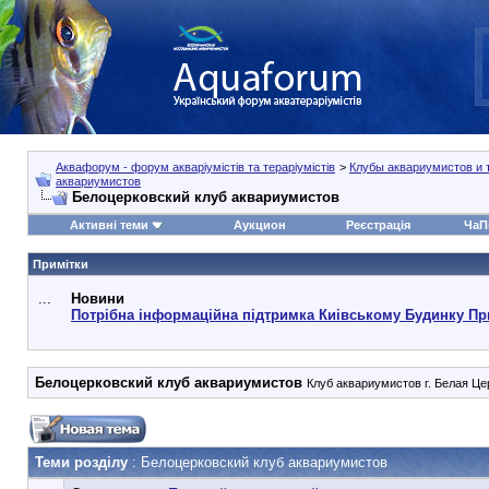
Аквафорум - форум акваріумістів та тераріумістів
>
Клубы аквариумистов и 
аквариумистов
Белоцерковский клуб аквариумистов
Активні теми
Аукцион
Реєстрація
ЧаП
Примітки
...
Новини
Потрібна інформаційна підтримка Киівському Будинку Пр
Белоцерковский клуб аквариумистов
Клуб аквариумистов г. Белая Це
Теми розділу
: Белоцерковский клуб аквариумистов