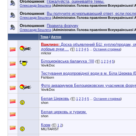
Оголошення
:
Пожалуйста, оценивайте темы.
Олександр Бешлега
(
Administrator. Голова правління Всеукраїнської А
Оголошення
:
Вы получите исчерпывающий ответ, если посл
Олександр Бешлега
(
Administrator. Голова правління Всеукраїнської А
Оголошення
:
Правила форуму
Олександр Бешлега
(
Administrator. Голова правління Всеукраїнської А
Тема
/
Автор
Важливо:
Доска объявлений БЦ: куплю/продам, о
добрые руки ...
(
1
2
3
4
5
...
Остання сторінка
)
nVictor
Білоцерківська балакуха :))))
(
1
2
3
4
5
)
VovikDoc
Тестування водопровідної води в м. Біла Церква (
Fishborn
Фото аквариумов Белоцерковских учасников фору
VovikDoc
Белая Церковь
(
1
2
3
4
5
...
Остання сторінка
)
shon
Белая церковь и туризм.
shon
Корм
(
1
2
)
MILITARIST