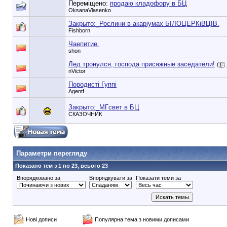
Переміщено:
продаю кладофору в БЦ
OksanaVlasenko
Закрыто:_
Рослини в акаріумах БІЛОЦЕРКіВЦІВ.
Fishborn
Чаепитие.
shon
Лед тронулся, господа присяжные заседатели!
(
nVictor
Породисті Гуппі
Agentf
Закрыто:_
МГсвет в БЦ
СКАЗОЧНИК
90353748e6549cd1148d01dde3b3bc75
Параметри перегляду
Показано тем з 1 по 23, всього 23
Впорядковано за
Впорядкувати за
Показати теми за
Нові дописи
Популярна тема з новими дописами