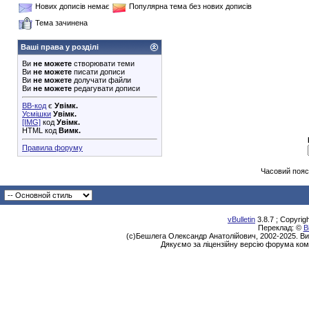
Нових дописів немає
Популярна тема без нових дописів
Тема зачинена
Ваші права у розділі
Ви
не можете
створювати теми
Ви
не можете
писати дописи
Ви
не можете
долучати файли
Ви
не можете
редагувати дописи
BB-код
є
Увімк.
Усмішки
Увімк.
[IMG]
код
Увімк.
HTML код
Вимк.
Правила форуму
Часовий пояс
vBulletin
3.8.7 ; Copyrig
Переклад: ©
В
(с)Бешлега Олександр Анатолійович, 2002-2025. Ви
Дякуємо за ліцензійну версію форума ком