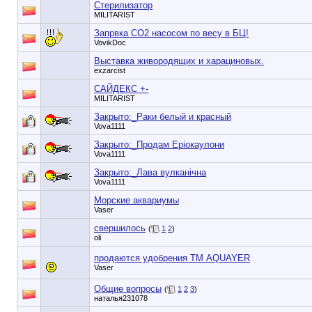
Стерилизатор
MILITARIST
Запрвка СО2 насосом по весу в БЦ!
VovikDoc
Выставка живородящих и харациновых.
exzarcist
САЙДЕКС +-
MILITARIST
Закрыто:_
Раки белый и красный
Vova1111
Закрыто:_
Продам Еріокаулони
Vova1111
Закрыто:_
Лава вулканічна
Vova1111
Морские аквариумы
Vaser
свершилось
(
1
2
)
oli
продаются удобрения ТМ AQUAYER
Vaser
Общие вопросы
(
1
2
3
)
наталья231078