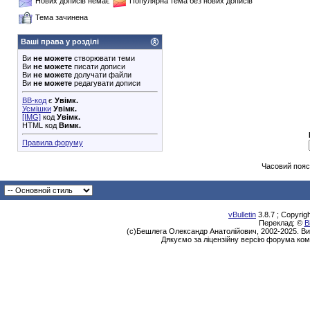
Нових дописів немає
Популярна тема без нових дописів
Тема зачинена
Ваші права у розділі
Ви
не можете
створювати теми
Ви
не можете
писати дописи
Ви
не можете
долучати файли
Ви
не можете
редагувати дописи
BB-код
є
Увімк.
Усмішки
Увімк.
[IMG]
код
Увімк.
HTML код
Вимк.
Правила форуму
Часовий пояс
vBulletin
3.8.7 ; Copyrig
Переклад: ©
В
(с)Бешлега Олександр Анатолійович, 2002-2025. Ви
Дякуємо за ліцензійну версію форума ком