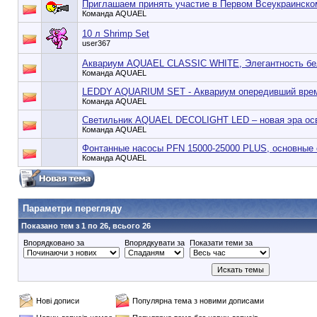
Приглашаем принять участие в Первом Всеукраинском
Команда AQUAEL
10 л Shrimp Set
user367
Аквариум AQUAEL CLASSIC WHITE, Элегантность бел
Команда AQUAEL
LEDDY AQUARIUM SET - Аквариум опередивший вре
Команда AQUAEL
Светильник AQUAEL DECOLIGHT LED – новая эра ос
Команда AQUAEL
Фонтанные насосы PFN 15000-25000 PLUS, основные 
Команда AQUAEL
90353748e6549cd1148d01dde3b3bc75
Параметри перегляду
Показано тем з 1 по 26, всього 26
Впорядковано за
Впорядкувати за
Показати теми за
Нові дописи
Популярна тема з новими дописами