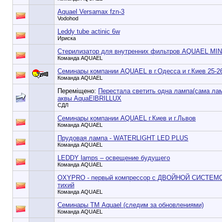
Аquael Versamax fzn-3
Vodohod
Leddy tube actinic 6w
Ириска
Стерилизатор для внутренних фильтров AQUAEL MIN
Команда AQUAEL
Семинары компании AQUAEL в г.Одесса и г.Киев 25-26
Команда AQUAEL
Переміщено:
Перестала светить одна лампа(сама лам
аквы AquaElBRILLUX
СДЛ
Семинары компании AQUAEL г.Киев и г.Львов
Команда AQUAEL
Прудовая лампа - WATERLIGHT LED PLUS
Команда AQUAEL
LEDDY lamps – освещение будущего
Команда AQUAEL
OXYPRO - первый компрессор с ДВОЙНОЙ СИСТ
тихий
Команда AQUAEL
Семинары ТМ Aquael (следим за обновлениями)
Команда AQUAEL