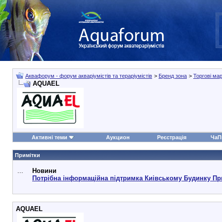
Аквафорум - форум акваріумістів та тераріумістів
>
Бренд зона
>
Торгові мар
AQUAEL
Активні теми
Аукцион
Реєстрація
ЧаП
Примітки
...
Новини
Потрібна інформаційна підтримка Киівському Будинку Пр
AQUAEL