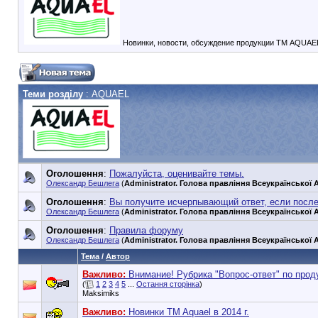
Новинки, новости, обсуждение продукции ТМ AQUAE
Теми розділу
: AQUAEL
Оголошення
:
Пожалуйста, оценивайте темы.
Олександр Бешлега
(
Administrator. Голова правління Всеукраїнської А
Оголошення
:
Вы получите исчерпывающий ответ, если посл
Олександр Бешлега
(
Administrator. Голова правління Всеукраїнської А
Оголошення
:
Правила форуму
Олександр Бешлега
(
Administrator. Голова правління Всеукраїнської А
Тема
/
Автор
Важливо:
Внимание! Рубрика "Вопрос-ответ" по прод
(
1
2
3
4
5
...
Остання сторінка
)
Maksimiks
Важливо:
Новинки TM Aquael в 2014 г.