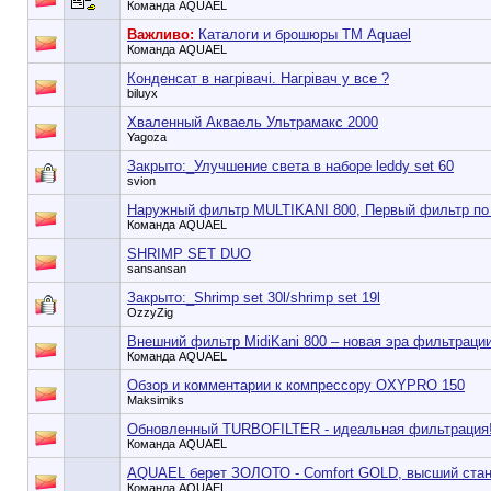
Команда AQUAEL
Важливо:
Каталоги и брошюры ТМ Aquael
Команда AQUAEL
Конденсат в нагрівачі. Нагрівач у все ?
biluyx
Хваленный Акваель Ультрамакс 2000
Yagoza
Закрыто:_
Улучшение света в наборе leddy set 60
svion
Наружный фильтр MULTIKANI 800, Первый фильтр по 
Команда AQUAEL
SHRIMP SET DUO
sansansan
Закрыто:_
Shrimp set 30l/shrimp set 19l
OzzyZig
Внешний фильтр MidiKani 800 – новая эра фильтрации
Команда AQUAEL
Обзор и комментарии к компрессору OXYPRO 150
Maksimiks
Обновленный TURBOFILTER - идеальная фильтрация
Команда AQUAEL
AQUAEL берет ЗОЛОТО - Comfort GOLD, высший стан
Команда AQUAEL