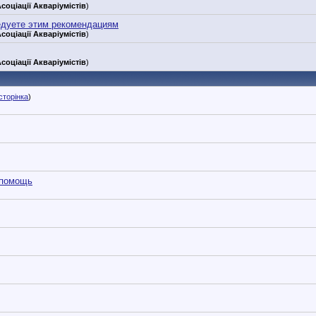
соціації Акваріумістів
)
едуете этим рекомендациям
соціації Акваріумістів
)
соціації Акваріумістів
)
сторінка
)
 помощь