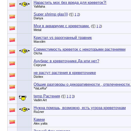
Нарастить мох без вреда для креветок?!
YaMaha
Super shrimp glas)))
(
1
2
)
Danya
Мхи в аквариуме с креветками.
(
1
2
)
Metal
Кристал vs разогнанный травник
Maxslim
Совместимость креветок с некоторыми растениями
Olcha
Анубиас в креветочнике.Да или нет?
Сергуня
не растут растения в креветочнике
Dizitex
Общие разговоры о декоративености , отвлеченности.
*VaLeRa*
temp Растения
(
1
2
3
)
Vadim Art
Нужна помошь, возможно, есть угроза креветочкам
Ra1ner
Камни
Alex.yalta