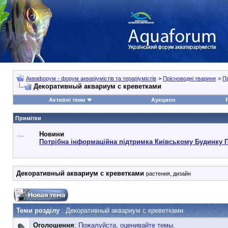
Аквафорум - форум акваріумістів та тераріумістів
>
Прісноводні тварини
>
П
Декоративный аквариум с креветками
Активні теми
Аукцион
Примітки
...
Новини
Потрібна інформаційна підтримка Киівському Будинку 
Декоративный аквариум с креветками
растения, дизайн
Теми розділу
: Декоративный аквариум с креветками
Оголошення
:
Пожалуйста, оценивайте темы.