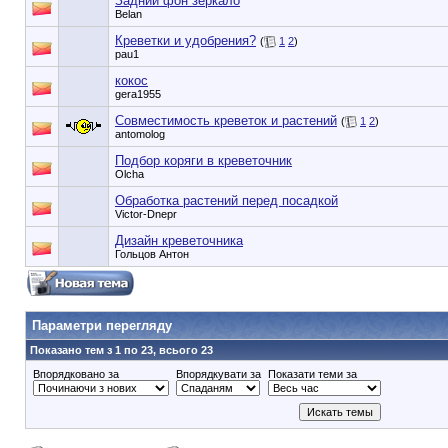
Задний фон зеркало
Belan
Креветки и удобрения?
(
1
2
)
pau1
кокос
gera1955
Совместимость креветок и растений
(
1
2
)
antomolog
Подбор коряги в креветочник
Olcha
Обработка растений перед посадкой
Victor-Dnepr
Дизайн креветочника
Гольцов Антон
90353748e6549cd1148d01dde3b3bc75
Параметри перегляду
Показано тем з 1 по 23, всього 23
Впорядковано за
Впорядкувати за
Показати теми за