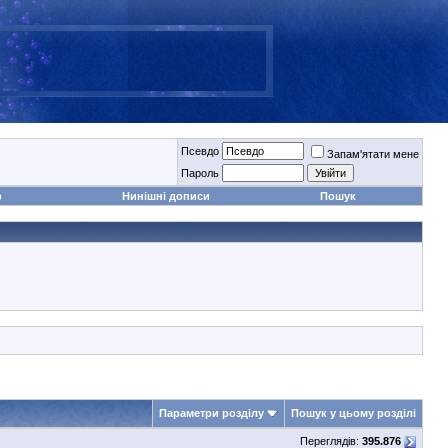
Псевдо
Запам'ятати мене
Пароль
р
Нинішні дописи
Пошук
Параметри розділу
Пошук у цьому розділі
Переглядів:
395.876