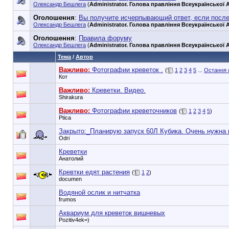
Олександр Бешлега
(
Administrator. Голова правління Всеукраїнської А
Оголошення
:
Вы получите исчерпывающий ответ, если посл
Олександр Бешлега
(
Administrator. Голова правління Всеукраїнської А
Оголошення
:
Правила форуму
Олександр Бешлега
(
Administrator. Голова правління Всеукраїнської А
Тема
/
Автор
Важливо:
Фотографии креветок .
(
1
2
3
4
5
...
Остання 
Кот
Важливо:
Креветки. Видео.
Shirakura
Важливо:
Фотографии креветочников
(
1
2
3
4
5
)
Ptica
Закрыто:_
Планирую запуск 60Л Кубика. Очень нужна
Odri
Креветки
Анатолий
Кревтки едят растения
(
1
2
)
documen
Водяной ослик и нитчатка
frumos
Аквариум для креветок вишневых
Pozitiv4ek=)