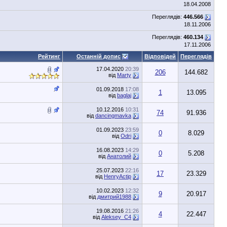
18.04.2008
Переглядів:
446.566
18.11.2006
Переглядів:
460.134
17.11.2006
Рейтинг
Останній допис
Відповідей
Переглядів
17.04.2020
20:39
206
144.682
від
Marty
01.09.2018
17:08
1
13.095
від
baglaj
10.12.2016
10:31
74
91.936
від
dancingmavka
01.09.2023
23:59
0
8.029
від
Odri
16.08.2023
14:29
0
5.208
від
Анатолий
25.07.2023
22:16
17
23.329
від
HenryActip
10.02.2023
12:32
9
20.917
від
дмитрий1988
19.08.2016
21:26
4
22.447
від
Aleksey_C4