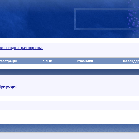
ресноводные ракообразные
Реєстрація
ЧаПи
Учасники
Календа
Природи!