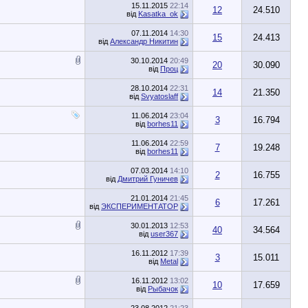
15.11.2015
22:14
12
24.510
від
Kasatka_ok
07.11.2014
14:30
15
24.413
від
Александр Никитин
30.10.2014
20:49
20
30.090
від
Проц
28.10.2014
22:31
14
21.350
від
Svyatoslaff
11.06.2014
23:04
3
16.794
від
borhes11
11.06.2014
22:59
7
19.248
від
borhes11
07.03.2014
14:10
2
16.755
від
Дмитрий Гуничев
21.01.2014
21:45
6
17.261
від
ЭКСПЕРИМЕНТАТОР
30.01.2013
12:53
40
34.564
від
user367
16.11.2012
17:39
3
15.011
від
Metal
16.11.2012
13:02
10
17.659
від
Рыбачок