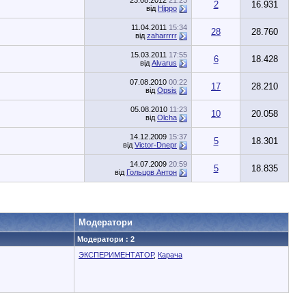
23.08.2012
21:23
2
16.931
від
Hippo
11.04.2011
15:34
28
28.760
від
zaharrrrr
15.03.2011
17:55
6
18.428
від
Alvarus
07.08.2010
00:22
17
28.210
від
Opsis
05.08.2010
11:23
10
20.058
від
Olcha
14.12.2009
15:37
5
18.301
від
Victor-Dnepr
14.07.2009
20:59
5
18.835
від
Гольцов Антон
Модератори
Модератори : 2
ЭКСПЕРИМЕНТАТОР
,
Карача