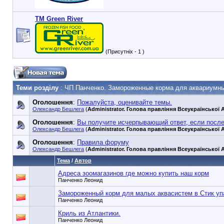
TM Green River
(Присутніх - 1 )
Теми розділу
: ЧП Панченко. Замороженные корма для аквариумн
Оголошення
:
Пожалуйста, оценивайте темы.
Олександр Бешлега
(
Administrator. Голова правління Всеукраїнської А
Оголошення
:
Вы получите исчерпывающий ответ, если посл
Олександр Бешлега
(
Administrator. Голова правління Всеукраїнської А
Оголошення
:
Правила форуму
Олександр Бешлега
(
Administrator. Голова правління Всеукраїнської А
Тема
/
Автор
Адреса зоомагазинов где можно купить наш корм
Панченко Леонид
Замороженный корм для малых аквасистем в Стик уп
Панченко Леонид
Криль из Атлантики.
Панченко Леонид