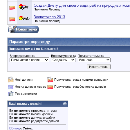
Создай Диету для своего вида рыб из природных ком
Панченко Леонид
Зооветэкспо 2013
Панченко Леонид
90353748e6549cd1148d01dde3b3bc75
Параметри перегляду
Показано тем з 1 по 5, всього 5
Впорядковано за
Впорядкувати за
Показати теми за
Нові дописи
Популярна тема з новими дописами
Нових дописів немає
Популярна тема без нових дописів
Тема зачинена
Ваші права у розділі
Ви
не можете
створювати теми
Ви
не можете
писати дописи
Ви
не можете
долучати файли
Ви
не можете
редагувати дописи
BB-код
є
Увімк.