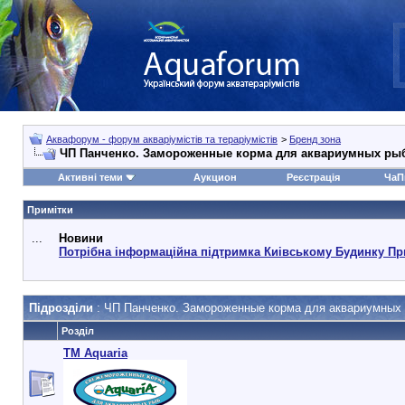
Аквафорум - форум акваріумістів та тераріумістів
>
Бренд зона
ЧП Панченко. Замороженные корма для аквариумных ры
Активні теми
Аукцион
Реєстрація
ЧаП
Примітки
...
Новини
Потрібна інформаційна підтримка Киівському Будинку Пр
Підрозділи
: ЧП Панченко. Замороженные корма для аквариумных
Розділ
ТМ Aquaria