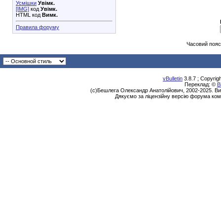
Усмішки
Увімк.
[IMG]
код
Увімк.
HTML код
Вимк.
Правила форуму
Часовий пояс
vBulletin
3.8.7 ; Copyrig
Переклад: ©
В
(с)Бешлега Олександр Анатолійович, 2002-2025. Ви
Дякуємо за ліцензійну версію форума ком