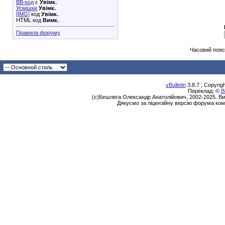
BB-код
є
Увімк.
Усмішки
Увімк.
[IMG]
код
Увімк.
HTML код
Вимк.
Правила форуму
Часовий пояс
vBulletin
3.8.7 ; Copyrig
Переклад: ©
В
(с)Бешлега Олександр Анатолійович, 2002-2025. Ви
Дякуємо за ліцензійну версію форума ком