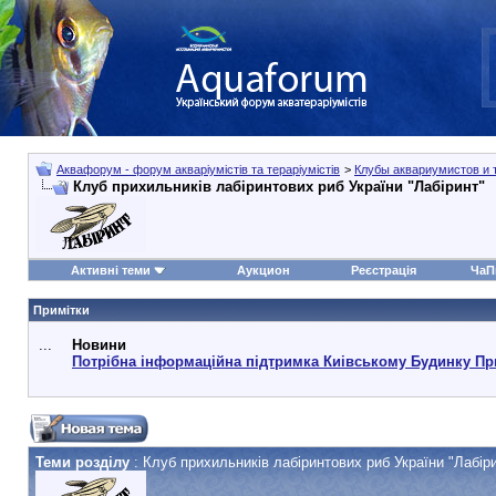
Аквафорум - форум акваріумістів та тераріумістів
>
Клубы аквариумистов и 
Клуб прихильників лабіринтових риб України "Лабіринт"
Активні теми
Аукцион
Реєстрація
ЧаП
Примітки
...
Новини
Потрібна інформаційна підтримка Киівському Будинку Пр
Теми розділу
: Клуб прихильників лабіринтових риб України "Лабір