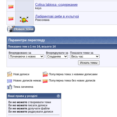
Colisa labiosa -содержание
keys
Лабіринтові риби в культурі
Роксолана
90353748e6549cd1148d01dde3b3bc75
Параметри перегляду
Показано тем з 1 по 14, всього 14
Впорядковано за
Впорядкувати за
Показати теми за
Нові дописи
Популярна тема з новими дописами
Нових дописів немає
Популярна тема без нових дописів
Тема зачинена
Ваші права у розділі
Ви
не можете
створювати теми
Ви
не можете
писати дописи
Ви
не можете
долучати файли
Ви
не можете
редагувати дописи