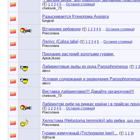
(
1
2
3
4
5
...
Остання сторінка
)
chelovek_73
Разыскивается Ктенопома Анзорга
fungicid
Вітчизняні рибоводи
(
1
2
3
4
5
...
Остання сторінка
)
Роксолана
Ляліус (Colisa lalia)
(
1
2
3
4
5
...
Остання сторінка
)
Роксолана
Поедание растений золотыми гурами.
AptukJkeee
Лабиринтовые рыбы из рода Parosphromenus
(
1
2
aleco
Условия содержания и разведения Parosphromenu
aleco
Виставка лабіринтових!!! Давайте організуємо!!!
chelovek_73
Лабіринтові риби на ринках країни і в прайсах прод
(
1
2
3
4
5
...
Остання сторінка
)
Роксолана
Хелостома (Helostoma temminkii) або рибка, що лю
Роксолана
Гурами жемчужный (Trichogaster leeri)...
(
1
2
3
)
S@nyok