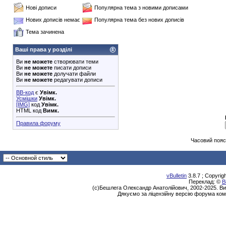
Нові дописи
Популярна тема з новими дописами
Нових дописів немає
Популярна тема без нових дописів
Тема зачинена
Ваші права у розділі
Ви
не можете
створювати теми
Ви
не можете
писати дописи
Ви
не можете
долучати файли
Ви
не можете
редагувати дописи
BB-код
є
Увімк.
Усмішки
Увімк.
[IMG]
код
Увімк.
HTML код
Вимк.
Правила форуму
Часовий пояс
vBulletin
3.8.7 ; Copyrig
Переклад: ©
В
(с)Бешлега Олександр Анатолійович, 2002-2025. Ви
Дякуємо за ліцензійну версію форума ком