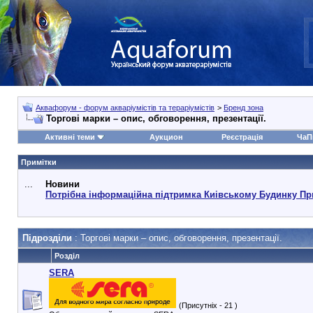
Аквафорум - форум акваріумістів та тераріумістів
>
Бренд зона
Торгові марки – опис, обговорення, презентації.
Активні теми
Аукцион
Реєстрація
ЧаП
Примітки
...
Новини
Потрібна інформаційна підтримка Киівському Будинку Пр
Підрозділи
: Торгові марки – опис, обговорення, презентації.
Розділ
SERA
(Присутніх - 21 )