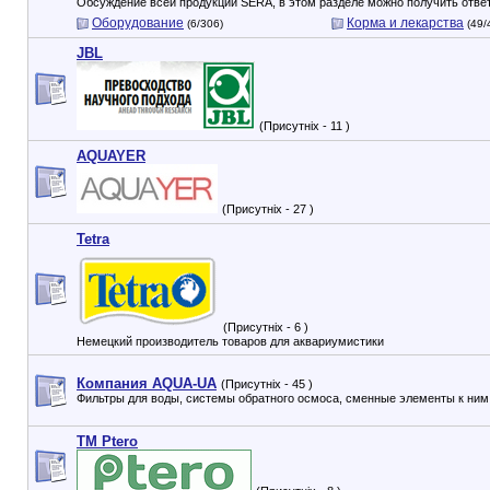
Обсуждение всей продукции SERA, в этом разделе можно получить ответ
Оборудование
Корма и лекарства
(6/306)
(49/
JBL
(Присутніх - 11 )
AQUAYER
(Присутніх - 27 )
Tetra
(Присутніх - 6 )
Немецкий производитель товаров для аквариумистики
Компания AQUA-UA
(Присутніх - 45 )
Фильтры для воды, системы обратного осмоса, сменные элементы к ним
TM Ptero