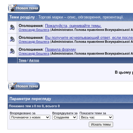
Теми розділу
: Торгові марки – опис, обговорення, презентації.
Оголошення
:
Пожалуйста, оценивайте темы.
Олександр Бешлега
(
Administrator. Голова правління Всеукраїнської А
Оголошення
:
Вы получите исчерпывающий ответ, если посл
Олександр Бешлега
(
Administrator. Голова правління Всеукраїнської А
Оголошення
:
Правила форуму
Олександр Бешлега
(
Administrator. Голова правління Всеукраїнської А
Тема
/
Автор
В цьому 
90353748e6549cd1148d01dde3b3bc75
Параметри перегляду
Показано тем з 0 по 0, всього 0
Впорядковано за
Впорядкувати за
Показати теми за