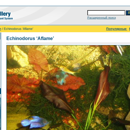
Расширенный поиск
я
/ Echinodorus ‘Aflame’
Популярные
Echinodorus ‘Aflame’