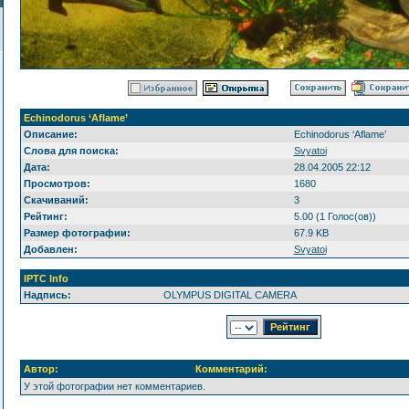
Echinodorus ‘Aflame’
Описание:
Echinodorus ‘Aflame’
Слова для поиска:
Svyatoi
Дата:
28.04.2005 22:12
Просмотров:
1680
Скачиваний:
3
Рейтинг:
5.00 (1 Голос(ов))
Размер фотографии:
67.9 KB
Добавлен:
Svyatoi
IPTC Info
Надпись:
OLYMPUS DIGITAL CAMERA
Автор:
Комментарий:
У этой фотографии нет комментариев.