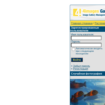
Главная страница
/
Растени
Зарегистрированные
пользователи
Имя пользователя:
Пароль:
Автоматически входить
при следующем
посещении
»
Забыл пароль
»
Регистрация
Случайная фотография