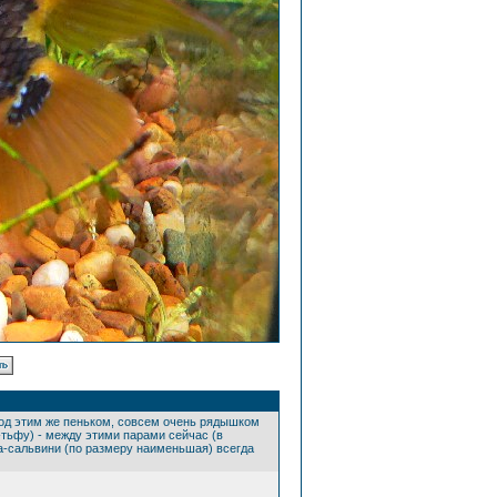
 под этим же пеньком, совсем очень рядышком
-тьфу) - между этими парами сейчас (в
ца-сальвини (по размеру наименьшая) всегда