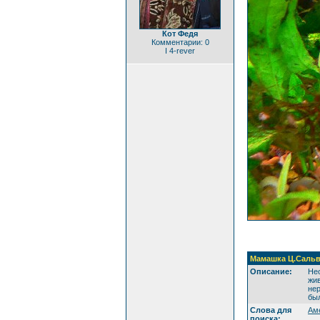
Кот Федя
Комментарии: 0
I 4-rever
Мамашка Ц.Сальв
Описание:
Нео
жив
нер
был
Слова для
Ам
поиска: