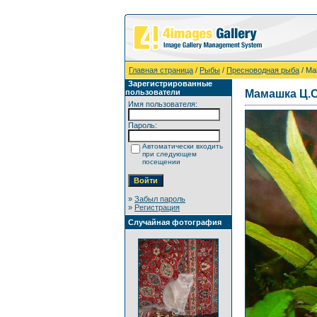
Главная страница
/
Рыбы
/
Пресноводная рыба
/ Ма
Зарегистрированные
пользователи
Мамашка Ц.С
Имя пользователя:
Пароль:
Автоматически входить
при следующем
посещении
»
Забыл пароль
»
Регистрация
Случайная фотография