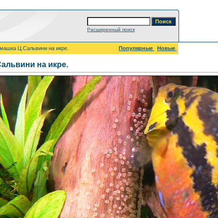
Расширенный поиск
машка Ц.Сальвини на икре.
Популярные
Новые
альвини на икре.