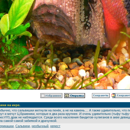
ини на икре.
бычно, что сальвишки метнули на пенёк, а не на камень.... А также удивительно, что
ут и мечут Ц.Бражники, которые в два раза крупнее. И очень удивительно (тьфу-тьфу
ест!!!!) драк не наблюдается. Среди всего населения бандитов-хулиганов в акве деви
а самой-самой забиякой и драчункой.
ерикашки
,
Сальвини
,
необычный
,
нерест