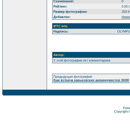
Скачиваний:
0
Рейтинг:
0.00 
Размер фотографии:
259.9
Добавлен:
Ирми
IPTC Info
Надпись:
OLYMPU
Автор:
У этой фотографии нет комментариев.
Предыдущая фотография:
Еще встреча харьковских аквариумистов 30/08
Pow
Copyright