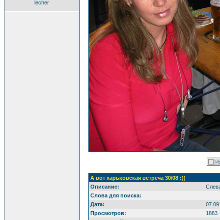
lecher
А вот харьковская встреча 30/08 :))
Описание:
Слева
Слова для поиска:
Дата:
07.09
Просмотров:
1883