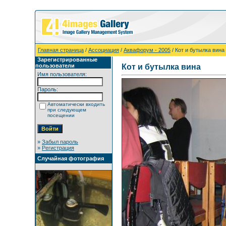
Главная страница
/
Ассоциация
/
Аквафорум - 2005
/ Кот и бутылка вина
Зарегистрированные
пользователи
Кот и бутылка вина
Имя пользователя:
Пароль:
Автоматически входить
при следующем
посещении
»
Забыл пароль
»
Регистрация
Случайная фотография