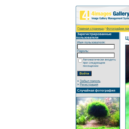
Главная страница
/
Фотографии пр
Зарегистрированные
пользователи
Ц
Имя пользователя:
Пароль:
Автоматически входить
при следующем
посещении
»
Забыл пароль
»
Регистрация
Случайная фотография