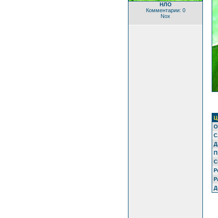
НЛО
Комментарии: 0
Nox
Ц
О
С
Д
П
С
Р
Р
Д