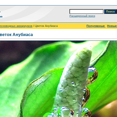
Расширенный поиск
есноводных аквариумов
/ Цветок Анубиаса
Популярные
Новы
веток Анубиаса