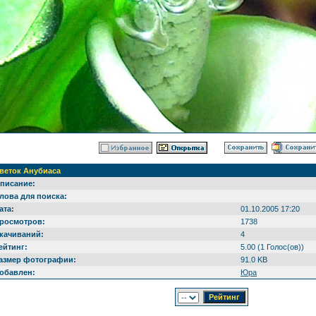
веток Анубиаса
писание:
лова для поиска:
ата:
01.10.2005 17:20
росмотров:
1738
качиваний:
4
ейтинг:
5.00 (1 Голос(ов))
азмер фотографии:
91.0 KB
обавлен:
Юрa