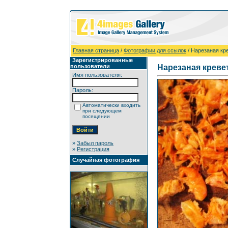
Главная страница
/
Фотографии для ссылок
/ Нарезаная кр
Зарегистрированные
пользователи
Нарезаная креве
Имя пользователя:
Пароль:
Автоматически входить
при следующем
посещении
»
Забыл пароль
»
Регистрация
Случайная фотография