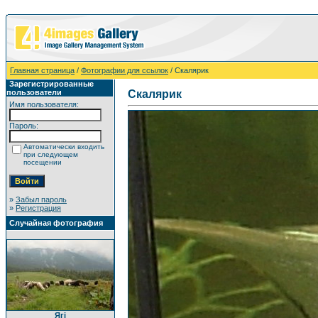
Главная страница
/
Фотографии для ссылок
/ Скалярик
Зарегистрированные
пользователи
Скалярик
Имя пользователя:
Пароль:
Автоматически входить
при следующем
посещении
»
Забыл пароль
»
Регистрация
Случайная фотография
Ягі