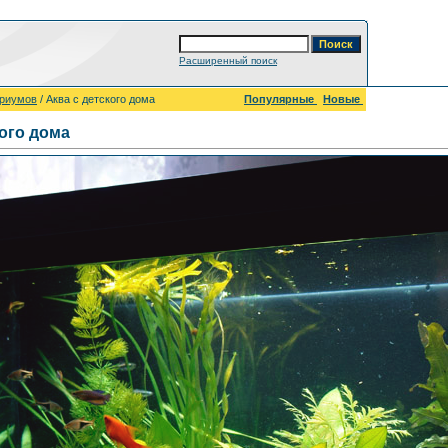
Расширенный поиск
ариумов
/ Аква с детского дома
Популярные
Новые
кого дома