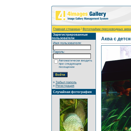
Главная страница
/
Фотографии пресноводных акв
Зарегистрированные
пользователи
Аква с детс
Имя пользователя:
Пароль:
Автоматически входить
при следующем
посещении
»
Забыл пароль
»
Регистрация
Случайная фотография