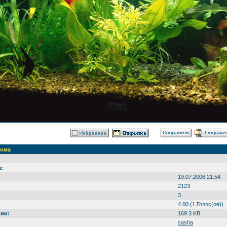
дома
:
19.07.2006 21:54
2123
3
4.00 (1 Голос(ов))
ии:
169.3 KB
sasha