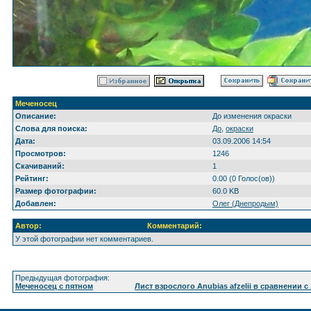
Меченосец
Описание:
До изменения окраски
Слова для поиска:
До
,
окраски
Дата:
03.09.2006 14:54
Просмотров:
1246
Скачиваний:
1
Рейтинг:
0.00 (0 Голос(ов))
Размер фотографии:
60.0 KB
Добавлен:
Олег (Днепродым)
Автор:
Комментарий:
У этой фотографии нет комментариев.
Предыдущая фотография:
Меченосец с пятном
Лист взрослого Anubias afzelii в сравнении с A