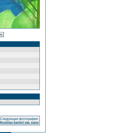
Следующая фотография:
nubias barteri var. nana