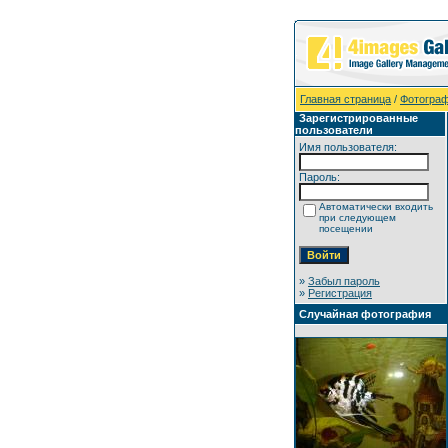
Главная страница
/
Фотограф
Зарегистрированные
пользователи
Имя пользователя:
Пароль:
Автоматически входить
при следующем
посещении
»
Забыл пароль
»
Регистрация
Случайная фотография