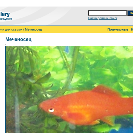
Расширенный поиск
ии для ссылок
/ Меченосец
Популярные
Меченосец