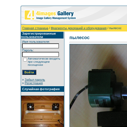
Главная страница
/
Фрагменты декораций и оборудования
/ пылесос
Зарегистрированные
пользователи
пылесос
Имя пользователя:
Пароль:
Автоматически входить
при следующем
посещении
»
Забыл пароль
»
Регистрация
Случайная фотография