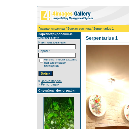
Главная страница
/
Всякая всячина
/ Serpentarius 1
Зарегистрированные
пользователи
Serpentarius 1
Имя пользователя:
Пароль:
Автоматически входить
при следующем
посещении
»
Забыл пароль
»
Регистрация
Случайная фотография