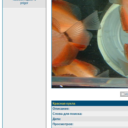
prigor
Красная кукла
Описание:
Слова для поиска:
Дата:
Просмотров: