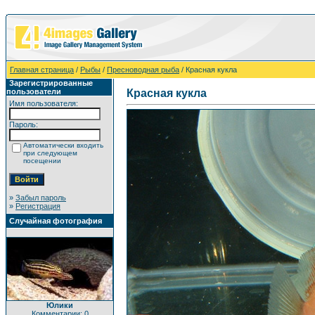
Главная страница
/
Рыбы
/
Пресноводная рыба
/ Красная кукла
Зарегистрированные
пользователи
Красная кукла
Имя пользователя:
Пароль:
Автоматически входить
при следующем
посещении
»
Забыл пароль
»
Регистрация
Случайная фотография
Юлики
Комментарии: 0