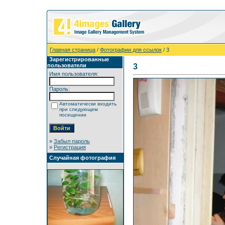
Главная страница
/
Фотографии для ссылок
/ 3
Зарегистрированные
пользователи
3
Имя пользователя:
Пароль:
Автоматически входить
при следующем
посещении
»
Забыл пароль
»
Регистрация
Случайная фотография