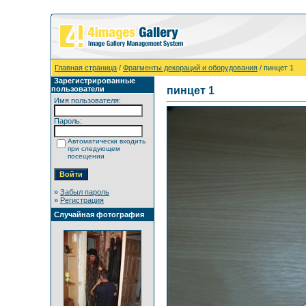
Главная страница
/
Фрагменты декораций и оборудования
/ пинцет 1
Зарегистрированные
пользователи
пинцет 1
Имя пользователя:
Пароль:
Автоматически входить
при следующем
посещении
»
Забыл пароль
»
Регистрация
Случайная фотография