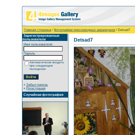
Главная страница
/
Фотографии пресноводных аквариумов
/ Detsad7
Зарегистрированные
пользователи
Detsad7
Имя пользователя:
Пароль:
Автоматически входить
при следующем
посещении
»
Забыл пароль
»
Регистрация
Случайная фотография