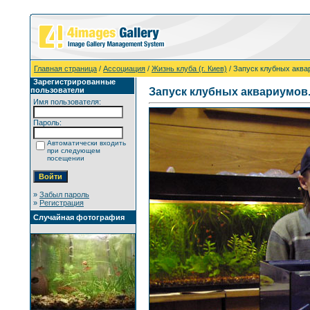
Главная страница
/
Ассоциация
/
Жизнь клуба (г. Киев)
/ Запуск клубных аква
Зарегистрированные
пользователи
Запуск клубных аквариумов
Имя пользователя:
Пароль:
Автоматически входить
при следующем
посещении
»
Забыл пароль
»
Регистрация
Случайная фотография