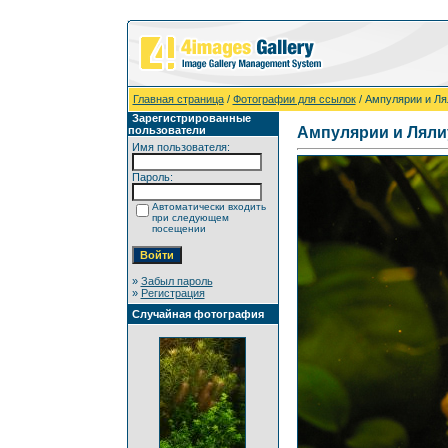
Главная страница
/
Фотографии для ссылок
/ Ампулярии и Л
Зарегистрированные
пользователи
Ампулярии и Лял
Имя пользователя:
Пароль:
Автоматически входить
при следующем
посещении
»
Забыл пароль
»
Регистрация
Случайная фотография