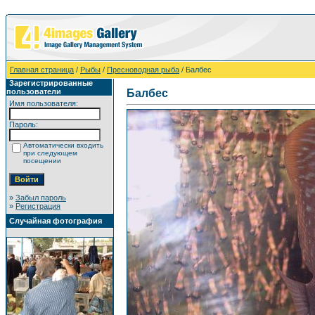
Главная страница
/
Рыбы
/
Пресноводная рыба
/ Балбес
Зарегистрированные
пользователи
Балбес
Имя пользователя:
Пароль:
Автоматически входить
при следующем
посещении
»
Забыл пароль
»
Регистрация
Случайная фотография