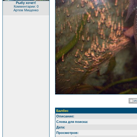
Рыбу хочет!
Комментарии: 0
Артем Мищенко
Балбес
Описание:
Слова для поиска:
Дата:
Просмотров: