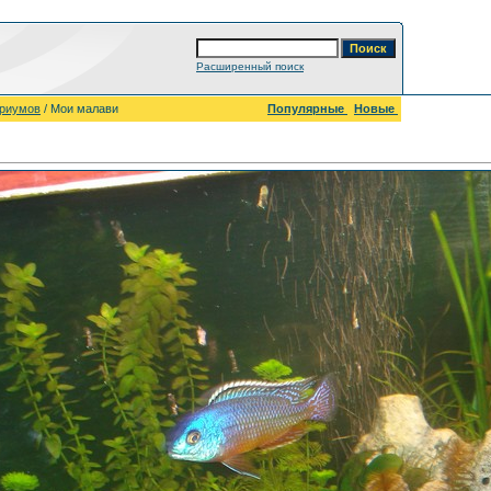
Расширенный поиск
ариумов
/ Мои малави
Популярные
Новые