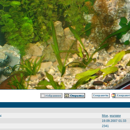
:
Мои
,
малави
19.09.2007 01:33
2341