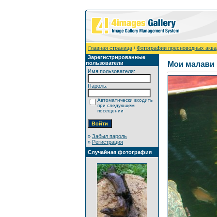
Главная страница
/
Фотографии пресноводных акв
Зарегистрированные
пользователи
Мои малави
Имя пользователя:
Пароль:
Автоматически входить
при следующем
посещении
»
Забыл пароль
»
Регистрация
Случайная фотография