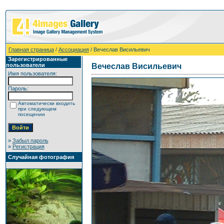
Главная страница
/
Ассоциация
/ Вечеслав Висильевич
Зарегистрированные
пользователи
Вечеслав Висильевич
Имя пользователя:
Пароль:
Автоматически входить
при следующем
посещении
»
Забыл пароль
»
Регистрация
Случайная фотография