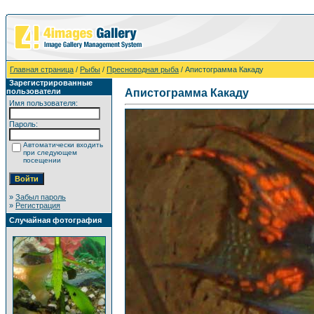
Главная страница
/
Рыбы
/
Пресноводная рыба
/ Апистограмма Какаду
Зарегистрированные
пользователи
Апистограмма Какаду
Имя пользователя:
Пароль:
Автоматически входить
при следующем
посещении
»
Забыл пароль
»
Регистрация
Случайная фотография