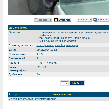
шов с фаской
Описание:
Не выкидывайте свои кредитные карточки (на худой коне
телефонные :-)).
Игорь показывает как делать шов с фаской.
P.S. На той банке мы не делали
Слова для поиска:
мастер-класс
,
склейка
,
аквариум
Дата:
09.11.2004 12:32
Просмотров:
1709
Скачиваний:
1
Рейтинг:
0.00 (0 Голос(ов))
Размер
82.1 KB
фотографии:
Добавлен:
Serj
Автор:
Комментарий:
У этой фотографии нет комментариев.