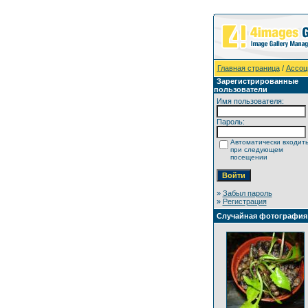
Главная страница
/
Ассоц
Зарегистрированные
пользователи
Имя пользователя:
Пароль:
Автоматически входит
при следующем
посещении
»
Забыл пароль
»
Регистрация
Случайная фотография