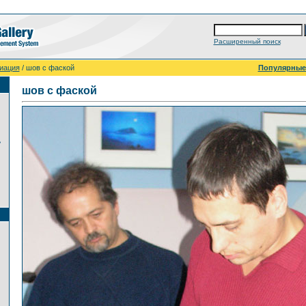
Расширенный поиск
иация
/ шов с фаской
Популярны
шов с фаской
ь