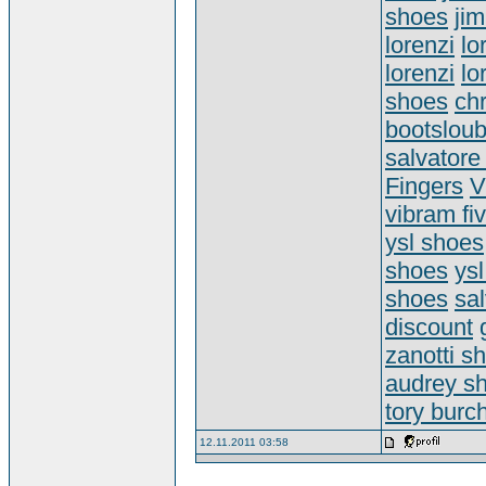
shoes
ji
lorenzi
lo
lorenzi
lo
shoes
chr
boots
lou
salvator
Fingers
V
vibram fi
ysl shoes
shoes
ysl
shoes
sa
discount
zanotti s
audrey s
tory burch
12.11.2011 03:58