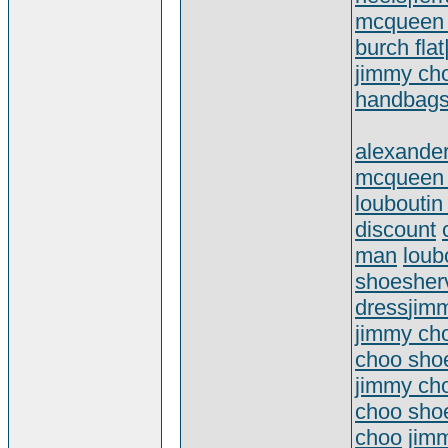
mcqueen 
burch flat
jimmy ch
handbag
alexande
mcqueen 
louboutin
discount
man
loub
shoes
her
dress
jim
jimmy ch
choo sho
jimmy ch
choo sho
choo
jim