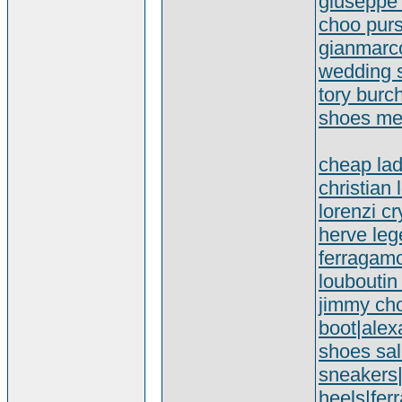
giuseppe z
choo pur
gianmarco
wedding 
tory burc
shoes m
cheap lad
christian
lorenzi c
herve leg
ferragamo
louboutin
jimmy ch
boot
|
alex
shoes sa
sneakers
heels
|
fer