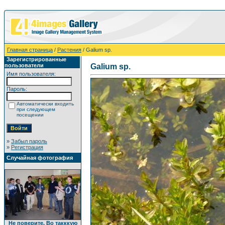
Главная страница
/
Растения
/ Galium sp.
Зарегистрированные
пользователи
Galium sp.
Имя пользователя:
Пароль:
Автоматически входить
при следующем
посещении
»
Забыл пароль
»
Регистрация
Случайная фотография
Не поверите, Во такккую