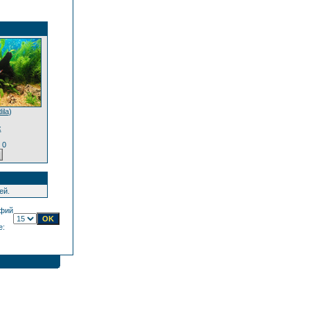
ila
)
х
 0
ей.
фий
е: