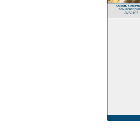
сомик крапч
Комментарии
AVB2107