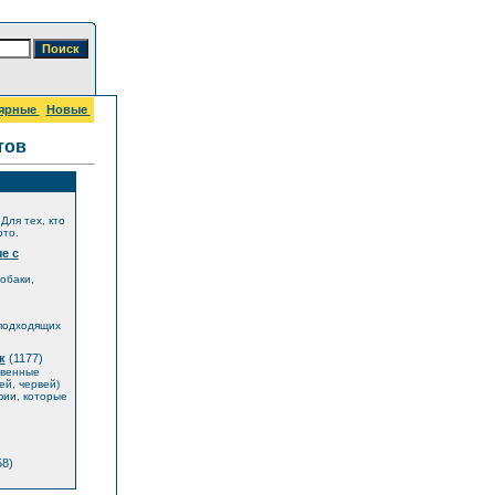
ярные
Новые
тов
Для тех, кто
ото.
е с
обаки,
 подходящих
к
(1177)
твенные
й, червей)
фии, которые
8)