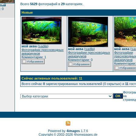
Всего
5629
фотографий в
29
категориях.
атый
: 0
Новые
мой аква
(
sadila
)
мой аква
(
sadila
)
мой аква
(
sad
Фотографии пресноводных
Фотографии пресноводных
Фотографии
аквариумов
аквариумов
пресноводны
Комментарии: 1
Комментарии: 0
аквариумов
Комментарии:
Сейчас активных пользователей: 11
Всего сейчас
0
зарегистрированных пользователей (0 скрытых) и
11
гост
Фотогра
на
страниц
Powered by
4images
1.7.6
Copyright © 2002-2026
4homepages.de