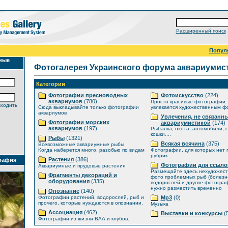
Расширенный поиск
Попул
ные
Фотогалерея Украинского форума аквариумис
Категории
Фотографии пресноводных
Фотоискусство
(224)
аквариумов
(780)
Просто красивые фотографии. 
входить
Сюда выкладывайте только фотографии
увлекается художественным ф
аквариумов
Увлечения, не связанны
Фотографии морских
аквариумистикой
(174)
аквариумов
(197)
Рыбалка, охота, автомобили, с
кошки....
Рыбы
(1321)
Всякая всячина
(375)
Всевозможные аквариумные рыбы.
Когда наберется много, разобью по видам
Фотографии, для которых нет
рубрик.
Растения
(386)
рафия
Фотографии для ссыло
Аквариумные и прудовые растения
Размещайте здесь нехудожес
Фрагменты декораций и
фото проблемных рыб (болезне
оборудования
(335)
водорослей и другие фотогра
нужно разместить временно
Опознание
(140)
Фотографии растений, водорослей, рыб и
Mp3
(0)
прочего, которые нуждаются в опознании.
Музыка
Ассоциация
(462)
Выставки и конкурсы
(5
Фотографии из жизни ВАА и клубов.